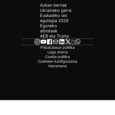
Azken berriak
Ukrainako gerra
Euskadiko lan
egutegia 2026
Eguneko
albisteak
AEB eta Trump
Pribatutasun politika
Lege oharra
Cookie politika
Cookieen konfigurazioa
Harremana