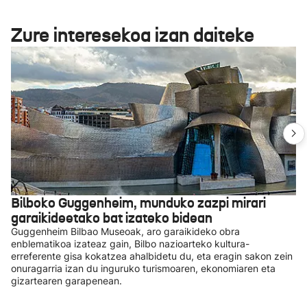
Zure interesekoa izan daiteke
Bilboko Guggenheim, munduko zazpi mirari
garaikideetako bat izateko bidean
Guggenheim Bilbao Museoak, aro garaikideko obra
enblematikoa izateaz gain, Bilbo nazioarteko kultura-
erreferente gisa kokatzea ahalbidetu du, eta eragin sakon zein
onuragarria izan du inguruko turismoaren, ekonomiaren eta
gizartearen garapenean.