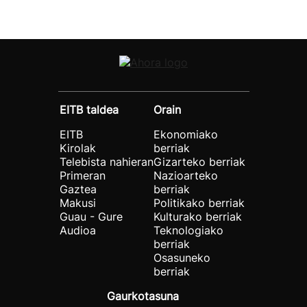
EITB taldea
Orain
EITB
Ekonomiako
Kirolak
berriak
Telebista nahieran
Gizarteko berriak
Primeran
Nazioarteko
Gaztea
berriak
Makusi
Politikako berriak
Guau - Gure
Kulturako berriak
Audioa
Teknologiako
berriak
Osasuneko
berriak
Gaurkotasuna