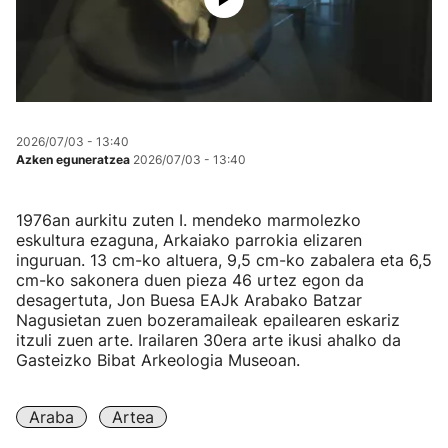
2026/07/03 - 13:40
Azken eguneratzea
2026/07/03 - 13:40
1976an aurkitu zuten I. mendeko marmolezko
eskultura ezaguna, Arkaiako parrokia elizaren
inguruan. 13 cm-ko altuera, 9,5 cm-ko zabalera eta 6,5
cm-ko sakonera duen pieza 46 urtez egon da
desagertuta, Jon Buesa EAJk Arabako Batzar
Nagusietan zuen bozeramaileak epailearen eskariz
itzuli zuen arte. Irailaren 30era arte ikusi ahalko da
Gasteizko Bibat Arkeologia Museoan.
Araba
Artea