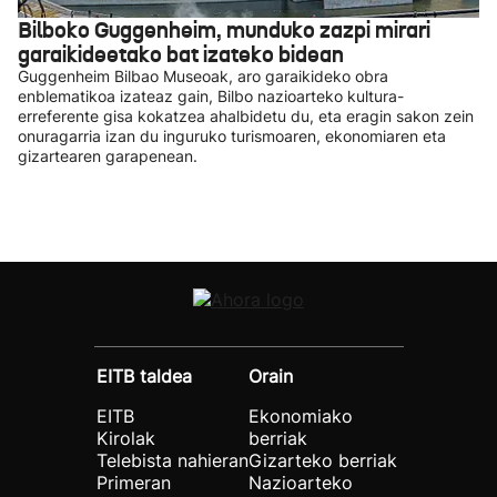
Bilboko Guggenheim, munduko zazpi mirari
garaikideetako bat izateko bidean
Guggenheim Bilbao Museoak, aro garaikideko obra
enblematikoa izateaz gain, Bilbo nazioarteko kultura-
erreferente gisa kokatzea ahalbidetu du, eta eragin sakon zein
onuragarria izan du inguruko turismoaren, ekonomiaren eta
gizartearen garapenean.
EITB taldea
Orain
EITB
Ekonomiako
Kirolak
berriak
Telebista nahieran
Gizarteko berriak
Primeran
Nazioarteko