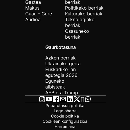
Gaztea
berriak
Makusi
Politikako berriak
Guau - Gure
Kulturako berriak
Audioa
Teknologiako
berriak
Osasuneko
berriak
Gaurkotasuna
Azken berriak
Ukrainako gerra
Euskadiko lan
egutegia 2026
Eguneko
albisteak
AEB eta Trump
Pribatutasun politika
Lege oharra
Cookie politika
Cookieen konfigurazioa
Harremana