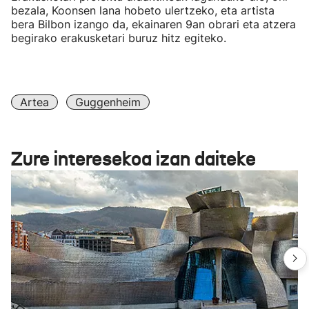
bezala, Koonsen lana hobeto ulertzeko, eta artista
bera Bilbon izango da, ekainaren 9an obrari eta atzera
begirako erakusketari buruz hitz egiteko.
Artea
Guggenheim
Zure interesekoa izan daiteke