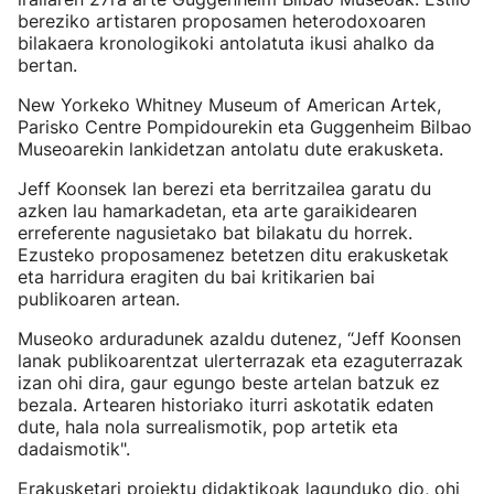
bereziko artistaren proposamen heterodoxoaren
bilakaera kronologikoki antolatuta ikusi ahalko da
bertan.
New Yorkeko Whitney Museum of American Artek,
Parisko Centre Pompidourekin eta Guggenheim Bilbao
Museoarekin lankidetzan antolatu dute erakusketa.
Jeff Koonsek lan berezi eta berritzailea garatu du
azken lau hamarkadetan, eta arte garaikidearen
erreferente nagusietako bat bilakatu du horrek.
Ezusteko proposamenez betetzen ditu erakusketak
eta harridura eragiten du bai kritikarien bai
publikoaren artean.
Museoko arduradunek azaldu dutenez, “Jeff Koonsen
lanak publikoarentzat ulerterrazak eta ezaguterrazak
izan ohi dira, gaur egungo beste artelan batzuk ez
bezala. Artearen historiako iturri askotatik edaten
dute, hala nola surrealismotik, pop artetik eta
dadaismotik".
Erakusketari proiektu didaktikoak lagunduko dio, ohi