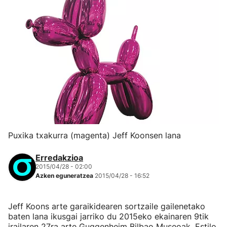
Puxika txakurra (magenta) Jeff Koonsen lana
Erredakzioa
2015/04/28 - 02:00
Azken eguneratzea
2015/04/28 - 16:52
Jeff Koons arte garaikidearen sortzaile gailenetako
baten lana ikusgai jarriko du 2015eko ekainaren 9tik
irailaren 27ra arte Guggenheim Bilbao Museoak. Estilo