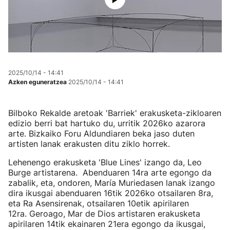
2025/10/14 - 14:41
Azken eguneratzea
2025/10/14 - 14:41
Bilboko Rekalde aretoak 'Barriek' erakusketa-zikloaren
edizio berri bat hartuko du, urritik 2026ko azarora
arte. Bizkaiko Foru Aldundiaren beka jaso duten
artisten lanak erakusten ditu ziklo horrek.
Lehenengo erakusketa 'Blue Lines' izango da, Leo
Burge artistarena. Abenduaren 14ra arte egongo da
zabalik, eta, ondoren, María Muriedasen lanak izango
dira ikusgai abenduaren 16tik 2026ko otsailaren 8ra,
eta Ra Asensirenak, otsailaren 10etik apirilaren
12ra. Geroago, Mar de Dios artistaren erakusketa
apirilaren 14tik ekainaren 21era egongo da ikusgai,