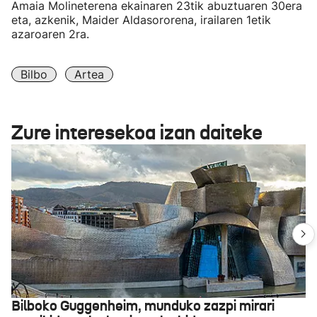
Amaia Molineterena ekainaren 23tik abuztuaren 30era
eta, azkenik, Maider Aldasororena, irailaren 1etik
azaroaren 2ra.
Bilbo
Artea
Zure interesekoa izan daiteke
Bilboko Guggenheim, munduko zazpi mirari