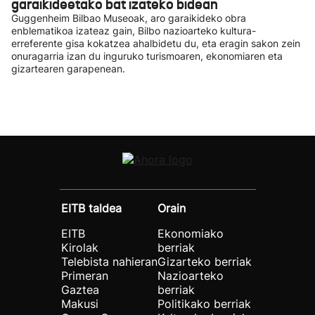
garaikideetako bat izateko bidean
Guggenheim Bilbao Museoak, aro garaikideko obra
enblematikoa izateaz gain, Bilbo nazioarteko kultura-
erreferente gisa kokatzea ahalbidetu du, eta eragin sakon zein
onuragarria izan du inguruko turismoaren, ekonomiaren eta
gizartearen garapenean.
EITB taldea
Orain
EITB
Ekonomiako
Kirolak
berriak
Telebista nahieran
Gizarteko berriak
Primeran
Nazioarteko
Gaztea
berriak
Makusi
Politikako berriak