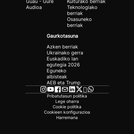
Guau - Gure
Kulturako berriak
Audioa
Teknologiako
berriak
Osasuneko
berriak
Gaurkotasuna
Azken berriak
Ukrainako gerra
Euskadiko lan
egutegia 2026
Eguneko
albisteak
AEB eta Trump
Pribatutasun politika
Lege oharra
Cookie politika
Cookieen konfigurazioa
Harremana