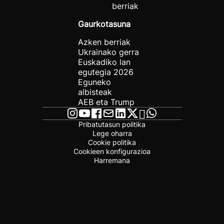
berriak
Gaurkotasuna
Azken berriak
Ukrainako gerra
Euskadiko lan
egutegia 2026
Eguneko
albisteak
AEB eta Trump
Pribatutasun politika
Lege oharra
Cookie politika
Cookieen konfigurazioa
Harremana