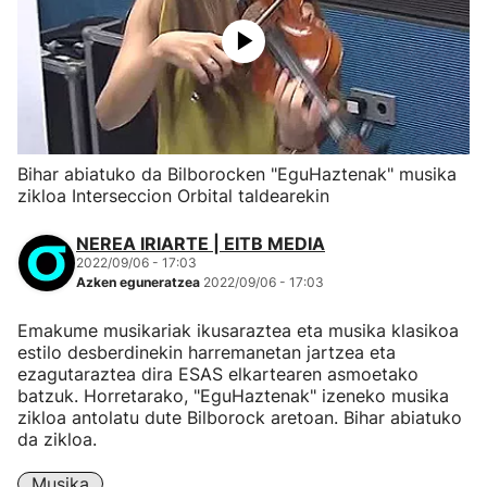
Bihar abiatuko da Bilborocken "EguHaztenak" musika
zikloa Interseccion Orbital taldearekin
NEREA IRIARTE | EITB MEDIA
2022/09/06 - 17:03
Azken eguneratzea
2022/09/06 - 17:03
Emakume musikariak ikusaraztea eta musika klasikoa
estilo desberdinekin harremanetan jartzea eta
ezagutaraztea dira ESAS elkartearen asmoetako
batzuk. Horretarako, "EguHaztenak" izeneko musika
zikloa antolatu dute Bilborock aretoan. Bihar abiatuko
da zikloa.
Musika