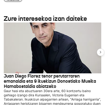
Zure interesekoa izan daiteke
Juan Diego Florez tenor perutarraren
emanaldia eta 9 ikuskizun Donostiako Musika
Hamabostaldia abiatzeko
Gaur hasi eta abuztuaren 30era arte, 60 kontzertu baino
gehiago izango dira Kursaalen, Victoria Eugenian eta
Tabakaleran. Ikuskizun aipagarrien artean, "Arriaga harrigarria",
Arriagaren heriotzaren bigarren mendeurrena gogoratuko duen