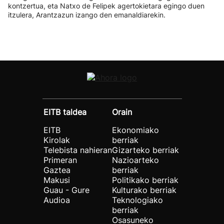
kontzertua, eta Natxo de Felipek agertokietara egingo duen
itzulera, Arantzazun izango den emanaldiarekin.
EITB taldea
Orain
EITB
Ekonomiako
Kirolak
berriak
Telebista nahieran
Gizarteko berriak
Primeran
Nazioarteko
Gaztea
berriak
Makusi
Politikako berriak
Guau - Gure
Kulturako berriak
Audioa
Teknologiako
berriak
Osasuneko