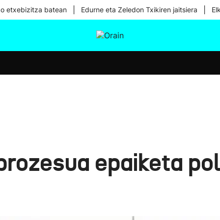
|
|
ko etxebizitza batean
Edurne eta Zeledon Txikiren jaitsiera
El
tura
Ikusmiran
Egural
Osasuna
Teknologia
prozesua epaiketa poli