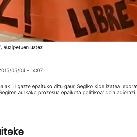
', auzipetuen ustez
2015/05/04 - 14:07
alak 11 gazte epaituko ditu gaur, Segiko kide izatea leporat
 'Segiren aurkako prozesua epaiketa politikoa' dela adierazi 
aiteke