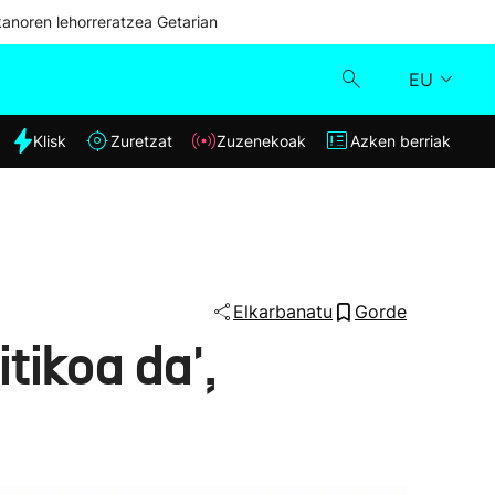
kanoren lehorreratzea Getarian
EU
dia
Klisk
Zuretzat
Zuzenekoak
Azken berriak
Klisk
Zuzenekoak
Zuretzat
Elkarbanatu
Gorde
tikoa da',
Azken berriak