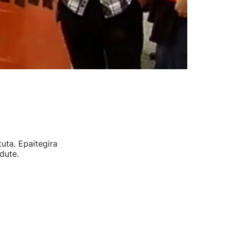
uta. Epaitegira
dute.