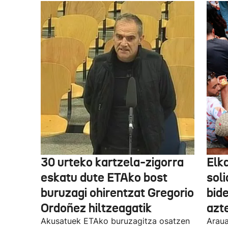
30 urteko kartzela-zigorra
Elka
eskatu dute ETAko bost
sol
buruzagi ohirentzat Gregorio
bide
Ordoñez hiltzeagatik
azte
Akusatuek ETAko buruzagitza osatzen
Araua