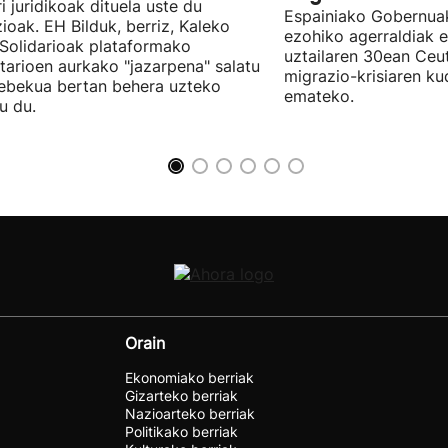
ri juridikoak dituela uste du
Espainiako Gobernuak
zioak. EH Bilduk, berriz, Kaleko
ezohiko agerraldiak e
 Solidarioak plataformako
uztailaren 30ean Ceu
tarioen aurkako "jazarpena" salatu
migrazio-krisiaren ku
ebekua bertan behera uzteko
emateko.
u du.
Orain
Ekonomiako berriak
Gizarteko berriak
Nazioarteko berriak
Politikako berriak