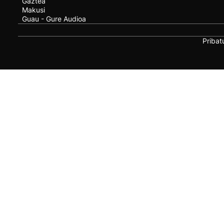
Gaztea
Makusi
Guau - Gure Audioa
Pribat