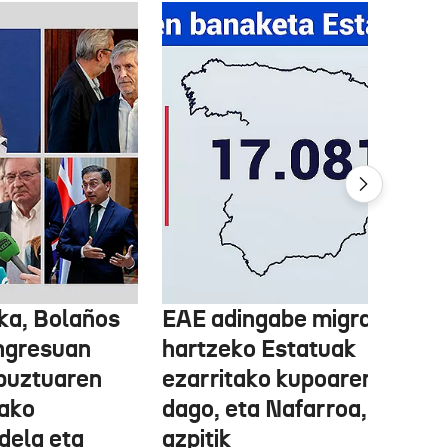
ka, Bolaños
EAE adingabe migratzailea
ngresuan
hartzeko Estatuak
abuztuaren
ezarritako kupoaren gainet
ako
dago, eta Nafarroa, berriz,
 dela eta
azpitik