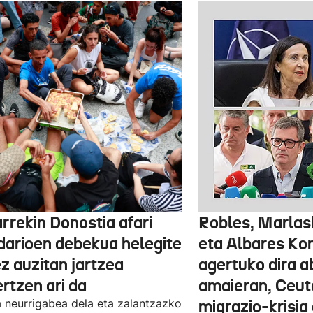
rrekin Donostia afari
Robles, Marlas
idarioen debekua helegite
eta Albares Ko
z auzitan jartzea
agertuko dira 
rtzen ari da
amaieran, Ceut
 neurrigabea dela eta zalantzazko
migrazio-krisia