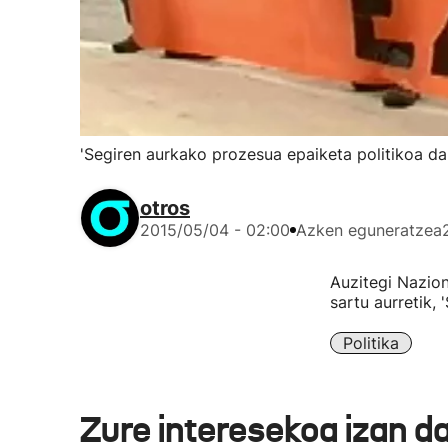
'Segiren aurkako prozesua epaiketa politikoa da
otros
2015/05/04 - 02:00
Azken eguneratzea
Auzitegi Nazion
sartu aurretik,
Politika
Zure interesekoa izan d