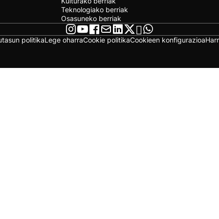
Kulturako berriak
Teknologiako berriak
Osasuneko berriak
utasun politika
Lege oharra
Cookie politika
Cookieen konfigurazioa
Har