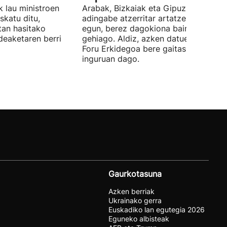
 lau ministroen
Arabak, Bizkaiak eta Gipuzkoak 843
skatu ditu,
adingabe atzerritar artatzen dituzte
tan hasitako
egun, berez dagokiona baino 65
deaketaren berri
gehiago. Aldiz, azken datuen arabera,
Foru Erkidegoa bere gaitasunaren % 
inguruan dago.
Gaurkotasuna
Azken berriak
Ukrainako gerra
Euskadiko lan egutegia 2026
Eguneko albisteak