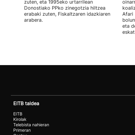
zuten, eta 1995eko urtarrilean
oinar
Donostiako PPko zinegotzia hiltzea
koali
erabaki zuten, Fiskaltzaren idazkiaren
Afari
arabera.
bolun
eta d
eskat
EITB taldea
EITB
Kirolak
Telebista nahieran
Primeran