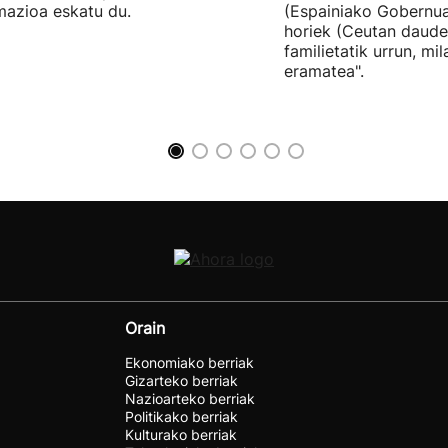
mazioa eskatu du.
(Espainiako Gobernu
horiek (Ceutan daude
familietatik urrun, mi
eramatea".
Orain
Ekonomiako berriak
Gizarteko berriak
Nazioarteko berriak
Politikako berriak
Kulturako berriak