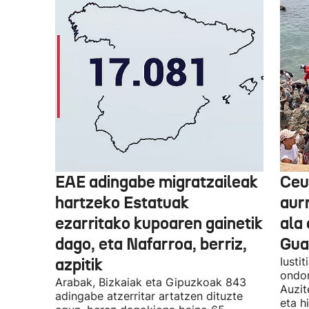
EAE adingabe migratzaileak
Ceu
hartzeko Estatuak
aurr
ezarritako kupoaren gainetik
ala 
dago, eta Nafarroa, berriz,
Guar
azpitik
Iusti
ondor
Arabak, Bizkaiak eta Gipuzkoak 843
Auzit
adingabe atzerritar artatzen dituzte
eta h