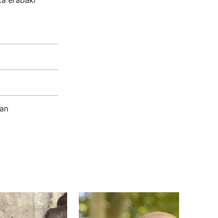
eta erabaki
uan