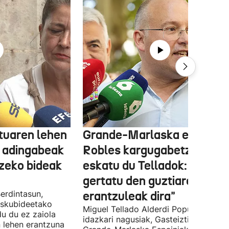
tuaren lehen
Grande-Marlaska eta
 adingabeak
Robles kargugabetzea
tzeko bideak
eskatu du Telladok: "Ceuta
gertatu den guztiaren
erdintasun,
erantzuleak dira"
 Eskubideetako
Miguel Tellado Alderdi Popularraren
u du ez zaiola
idazkari nagusiak, Gasteiztik, Fernan
n lehen erantzuna