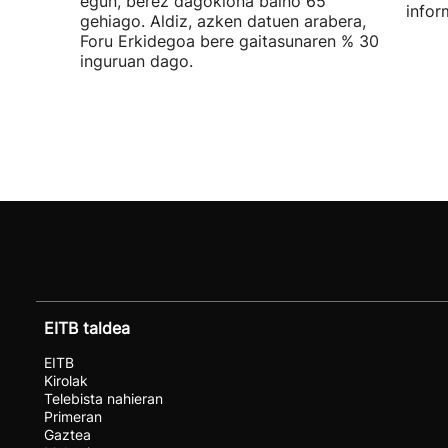
egun, berez dagokiona baino 65
infor
gehiago. Aldiz, azken datuen arabera,
Foru Erkidegoa bere gaitasunaren % 30
inguruan dago.
EITB taldea
EITB
Kirolak
Telebista nahieran
Primeran
Gaztea