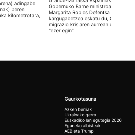
Grande-Marlaska Espainiako
arena) adingabe
Gobernuko Barne ministroa eta
nak) beren
Margarita Robles Defentsa ministroa
laka kilometrotara,
kargugabetzea eskatu du, Ceutako
migrazio krisiaren aurrean ez dutelak
"ezer egin".
Gaurkotasuna
Azken berriak
Ukrainako gerra
Euskadiko lan egutegia 2026
Eguneko albisteak
AEB eta Trump