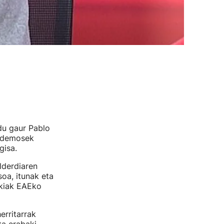
du gaur Pablo
Podemosek
gisa.
lderdiaren
oa, itunak eta
akiak EAEko
erritarrak