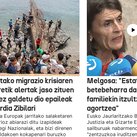
tako migrazio krisiaren
Melgosa: "Esta
etik alertak jaso zituen
betebeharra da
ez galdetu dio epaileak
familiekin itzul
dia Zibilari
agortzea"
tia Europak jarritako salaketaren
Eusko Jaurlaritzako B
ioz abiarazi ditu izapideak
Justizia eta Gizarte
egi Nazionalak, eta bizi direnen
sailburuak nabarmend
ildakoen kokapenari buruzko
"zentzuzkoa iruditze