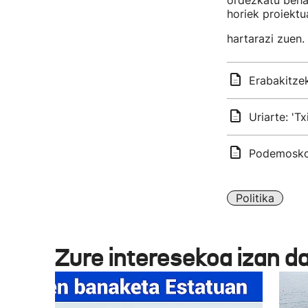
ordezkatu beha
horiek proiektu
hartarazi zuen.
Erabakitze
Uriarte: 'T
Podemosko 
Politika
Zure interesekoa izan d