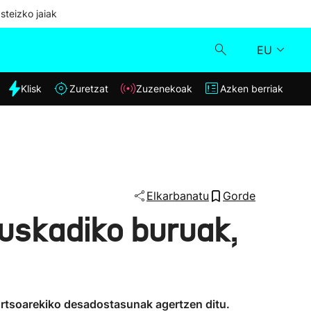
steizko jaiak
EU
dia
Klisk
Zuretzat
Zuzenekoak
Azken berriak
Klisk
Zuzenekoak
Zuretzat
Elkarbanatu
Gorde
uskadiko buruak,
Azken berriak
rtsoarekiko desadostasunak agertzen ditu.