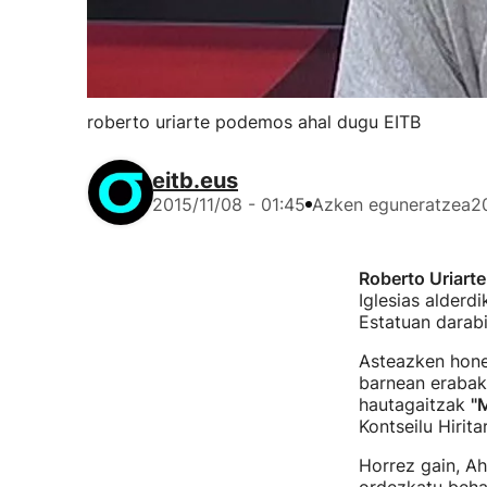
roberto uriarte podemos ahal dugu EITB
eitb.eus
2015/11/08 - 01:45
Azken eguneratzea
2
Roberto Uriarte
Iglesias alderd
Estatuan darabi
Asteazken hone
barnean erabaki
hautagaitzak
"
Kontseilu Hirit
Horrez gain, Ah