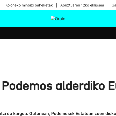
|
|
Koloneko minbizi baheketak
Abuztuaren 12ko eklipsea
Ga
tura
Ikusmiran
Egural
Osasuna
Teknologia
, Podemos alderdiko E
 utzi du kargua. Gutunean, Podemosek Estatuan zuen disku