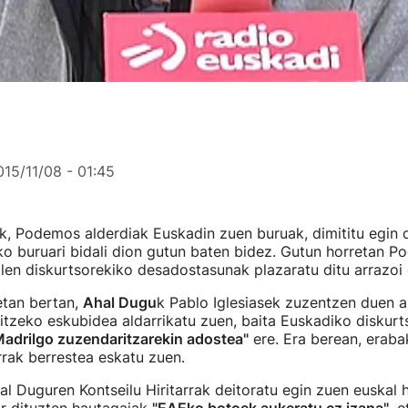
015/11/08 - 01:45
k, Podemos alderdiak Euskadin zuen buruak, dimititu egin 
iko buruari bidali dion gutun baten bidez. Gutun horretan 
len diskurtsorekiko desadostasunak plazaratu ditu arrazoi 
tan bertan,
Ahal Dugu
k Pablo Iglesiasek zuzentzen duen a
tzeko eskubidea aldarrikatu zuen, baita Euskadiko diskurts
Madrilgo zuzendaritzarekin adostea"
ere. Era berean, erab
arrak berrestea eskatu zuen.
al Duguren Kontseilu Hiritarrak deitoratu egin zuen euskal h