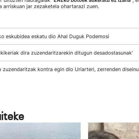
r dituzten hautagaiak
"EAEko botoek aukeratu ez izana"
, 
a arriskuan jar zezaketela ohartarazi zuen.
ko eskubidea eskatu dio Ahal Duguk Podemosi
xikikeriak dira zuzendaritzarekin ditugun desadostasunak'
zuzendaritzak kontra egin dio Uriarteri, zerrenden disein
aiteke