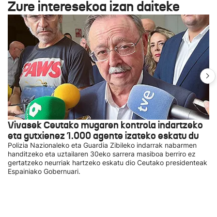
Zure interesekoa izan daiteke
Vivasek Ceutako mugaren kontrola indartzeko
eta gutxienez 1.000 agente izateko eskatu du
Polizia Nazionaleko eta Guardia Zibileko indarrak nabarmen
handitzeko eta uztailaren 30eko sarrera masiboa berriro ez
gertatzeko neurriak hartzeko eskatu dio Ceutako presidenteak
Espainiako Gobernuari.