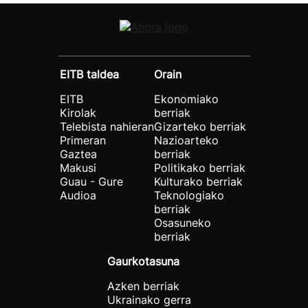
EITB taldea
Orain
EITB
Ekonomiako
Kirolak
berriak
Telebista nahieran
Gizarteko berriak
Primeran
Nazioarteko
Gaztea
berriak
Makusi
Politikako berriak
Guau - Gure
Kulturako berriak
Audioa
Teknologiako
berriak
Osasuneko
berriak
Gaurkotasuna
Azken berriak
Ukrainako gerra