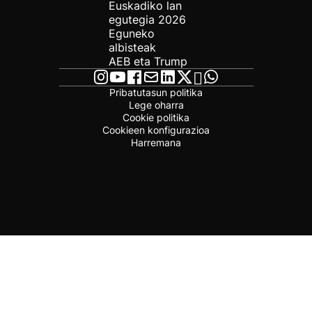
Euskadiko lan
egutegia 2026
Eguneko
albisteak
AEB eta Trump
Pribatutasun politika
Lege oharra
Cookie politika
Cookieen konfigurazioa
Harremana