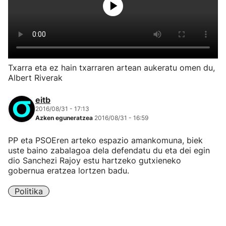
Txarra eta ez hain txarraren artean aukeratu omen du,
Albert Riverak
eitb
2016/08/31 - 17:13
Azken eguneratzea
2016/08/31 - 16:59
PP eta PSOEren arteko espazio amankomuna, biek
uste baino zabalagoa dela defendatu du eta dei egin
dio Sanchezi Rajoy estu hartzeko gutxieneko
gobernua eratzea lortzen badu.
Politika