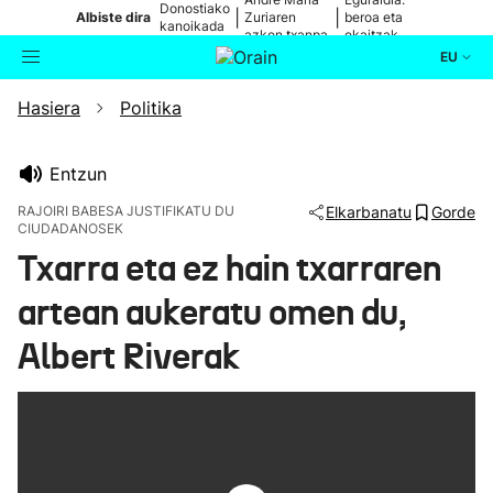
Donostiako
|
|
Albiste dira
Zuriaren
beroa eta
kanoikada
azken txanpa
ekaitzak
EU
Hasiera
Politika
Aktualitatea
Bilatzailea
Politika
Entzun
RAJOIRI BABESA JUSTIFIKATU DU
Elkarbanatu
Gorde
CIUDADANOSEK
Kultura
Txarra eta ez hain txarraren
Ikusmiran
artean aukeratu omen du,
Albert Riverak
Eguraldia