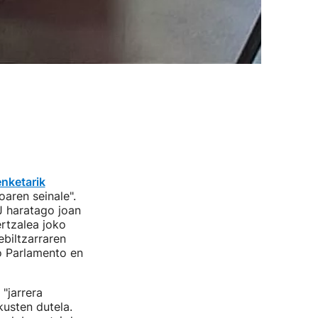
enketarik
oaren seinale".
J haratago joan
ertzalea joko
ebiltzarraren
o Parlamento en
"jarrera
kusten dutela.