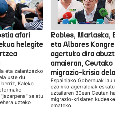
stia afari
Robles, Marlaska, Bolaños
ekua helegite
eta Albares Kongresuan
artzea
agertuko dira abuztuaren
a
amaieran, Ceutako
la eta zalantzazko
migrazio-krisia dela eta
uela uste du
Espainiako Gobernuak lau ministroen
 berriz, Kaleko
ezohiko agerraldiak eskatu ditu,
taformako
uztailaren 30ean Ceutan hasitako
"jazarpena" salatu
migrazio-krisiaren kudeaketaren berri
behera uzteko
emateko.