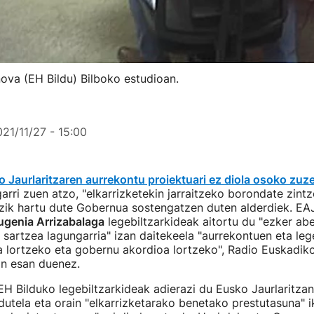
ova (EH Bildu) Bilboko estudioan.
21/11/27 - 15:00
 Jaurlaritzaren aurrekontu proiektuari ez diola osoko zuz
arri zuen atzo, "elkarrizketekin jarraitzeko borondate zintz
ozik hartu dute Gobernua sostengatzen duten alderdiek. EA
ugenia Arrizabalaga
legebiltzarkideak aitortu du "ezker ab
n sartzea lagungarria" izan daitekeela "aurrekontuen eta leg
a lortzeko eta gobernu akordioa lortzeko", Radio Euskadik
an esan duenez.
H Bilduko legebiltzarkideak adierazi du Eusko Jaurlaritzan 
 dutela eta orain "elkarrizketarako benetako prestutasuna" i