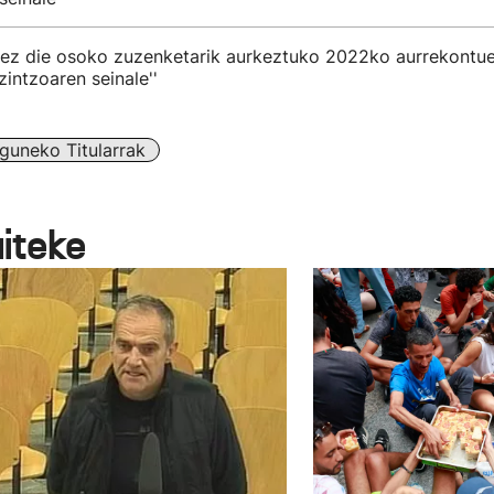
k ez die osoko zuzenketarik aurkeztuko 2022ko aurrekontue
intzoaren seinale''
guneko Titularrak
aiteke