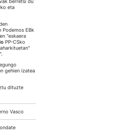
vak berretsi du
eko eta
 den
kin Podemos EBk
en "eskaera
lo
PP-CSko
zaharkituetan"
.
a egungo
n gehien izatea
tu dituzte
ierno Vasco
rondate