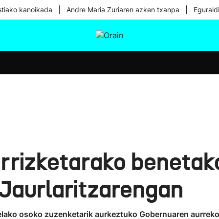
|
|
tiako kanoikada
Andre Maria Zuriaren azken txanpa
Egurald
tura
Ikusmiran
Egural
Osasuna
Teknologia
karrizketarako beneta
 Jaurlaritzarengan
ielako osoko zuzenketarik aurkeztuko Gobernuaren aurreko