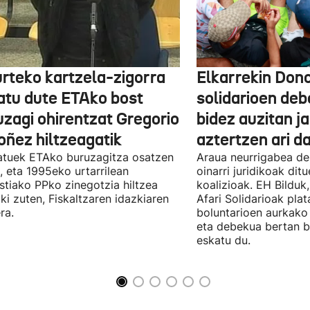
urteko kartzela-zigorra
Elkarrekin Dono
atu dute ETAko bost
solidarioen deb
uzagi ohirentzat Gregorio
bidez auzitan j
oñez hiltzeagatik
aztertzen ari d
tuek ETAko buruzagitza osatzen
Araua neurrigabea de
, eta 1995eko urtarrilean
oinarri juridikoak dit
tiako PPko zinegotzia hiltzea
koalizioak. EH Bilduk,
ki zuten, Fiskaltzaren idazkiaren
Afari Solidarioak pla
ra.
boluntarioen aurkako 
eta debekua bertan 
eskatu du.