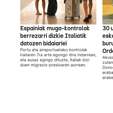
Espainiak muga-kontrolak
30 
berrezarri dizkie Italiatik
esk
datozen bidaiariei
bur
Portu eta aireportuetako kontrolak
Ord
irailaren 7ra arte egongo dira indarrean,
Akusa
eta ausaz egingo dituzte, Italiak bizi
zuten
duen migrazio-presioaren aurrean.
Donos
eraba
arabe