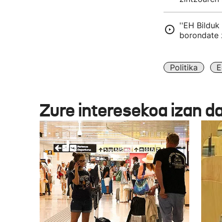
''EH Bildu
borondate z
Politika
E
Zure interesekoa izan d