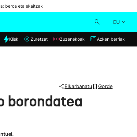
ia: beroa eta ekaitzak
EU
dia
Klisk
Zuretzat
Zuzenekoak
Azken berriak
Klisk
Zuzenekoak
Zuretzat
Elkarbanatu
Gorde
ko borondatea
Azken berriak
ntuei.