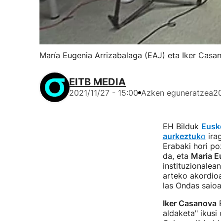
María Eugenia Arrizabalaga (EAJ) eta Iker Casan
EITB MEDIA
2021/11/27 - 15:00
Azken eguneratzea
20
EH Bilduk
Eusko
aurkeztuk
o
irag
Erabaki hori p
da, eta
Maria E
instituzionalea
arteko akordio
las Ondas saio
Iker Casanova
E
aldaketa" ikusi