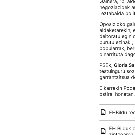
Gainera, "bi al
negoziazioek au
"eztabaida poli
Oposizioko gain
aldaketarekin, 
deitoratu egin 
burutu ezinak",
popularrak, ber
oinarrituta dag
PSEk,
Gloria S
testuinguru soz
garrantzitsua 
Elkarrekin Pod
ostiral honetan.
EHBildu rec
EH Bilduk 
zintzoaren 