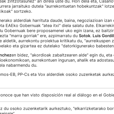
deak zintzotasunez" ari direla uste du. Hori dela eta, Casano
rrera jarraituko dutela "aurrekontuetan hobekuntzak" lotz
tikoak" sortzeko.
erako alderdiak harrituta daude, baina, negoziazioan izan
eta EAEko Gobernuak "atea itxi" diela salatu dute. Elkarre
du Gobernuak bere proposamenei uko egin izana, ez baitzir
 ezta "marra gorriak" ere, azpimarratu du
Sotok
.
Luis Gordil
e aldetik, aurrekontu proiektua kritikatu du, "aurreikuspen 
oelako eta gizartea ez dutelako "datorkigunerako babesten"
anchez
en bidez, "akordioak zabaltzearen alde" egin du, et
ioekonomikoan, aurrekontuen inguruan, ahalik eta adostasu
dela nabarmendu du.
emos-EB, PP-Cs eta Vox alderdiek osoko zuzenketak aurkez
onoce que han visto disposición real al diálogo en el Gob
ez du osoko zuzenketarik aurkeztuko, "elkarrizketarako bo
seinale”