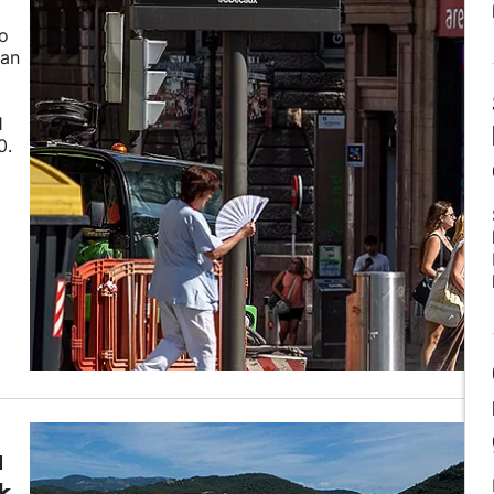
ko
lan
1
0.
a