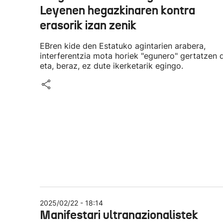
Leyenen hegazkinaren kontra
erasorik izan zenik
EBren kide den Estatuko agintarien arabera,
interferentzia mota horiek "egunero" gertatzen d
eta, beraz, ez dute ikerketarik egingo.
2025/02/22 - 18:14
Manifestari ultranazionalistek