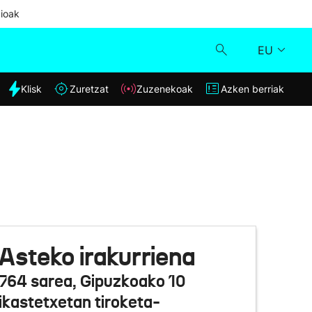
ioak
EU
dia
Klisk
Zuretzat
Zuzenekoak
Azken berriak
Klisk
Zuzenekoak
Zuretzat
Azken berriak
Asteko irakurriena
764 sarea, Gipuzkoako 10
ikastetxetan tiroketa-