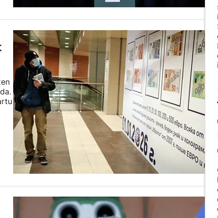
k
zen
da.
artu