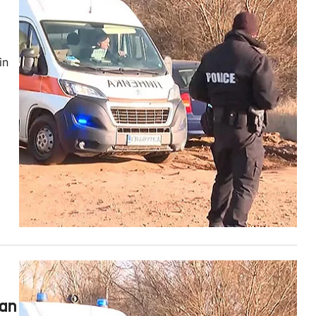
in
ean