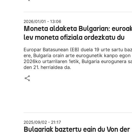
2026/01/01 - 13:06
Moneta aldaketa Bulgarian: euroa
lev moneta ofiziala ordezkatu du
Europar Batasunean (EB) duela 19 urte sartu ba
ere, Bulgaria orain arte eurogunetik kanpo egon 
2026ko urtarrilaren 1etik, Bulgaria eurogunera s
den 21. herrialdea da.
2025/09/02 - 21:17
Bulgariak baztertu egin du Von der