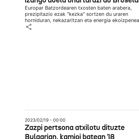
izango duela ohartarazi du Brusela
Europar Batzordearen txosten baten arabera,
prezipitazio ezak "kezka" sortzen du uraren
horniduran, nekazaritzan eta energia ekoizpenea
2023/02/19 - 00:00
Zazpi pertsona atxilotu dituzte
Bulgarian, kamioi batean 18