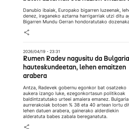
Danubio ibaiak, Europako bigarren luzeenak, leho
denez, iraganeko aztarna harrigarriak utzi ditu 
Bigarren Mundu Gerran hondoratutako dozenaka o
2026/04/19 - 23:31
Rumen Radev nagusitu da Bulgari
hauteskundeetan, lehen emaitzen
arabera
Antza, Radevek gobernu egonkor bat osatzeko
aukera izango luke, ezegonkortasun politikoak
baldintzatutako urteei amaiera emanez. Bulgaria
aurrerakoiak botoen % 38 eta 40 artean lortu di
lehen datuen arabera, gainerako alderdiekin
alderatuta babes zabala bereganatuta.