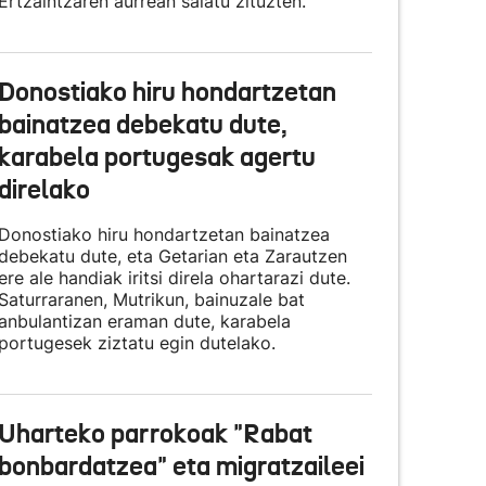
Ertzaintzaren aurrean salatu zituzten.
Donostiako hiru hondartzetan
bainatzea debekatu dute,
karabela portugesak agertu
direlako
Donostiako hiru hondartzetan bainatzea
debekatu dute, eta Getarian eta Zarautzen
ere ale handiak iritsi direla ohartarazi dute.
Saturraranen, Mutrikun, bainuzale bat
anbulantizan eraman dute, karabela
portugesek ziztatu egin dutelako.
Uharteko parrokoak "Rabat
bonbardatzea" eta migratzaileei