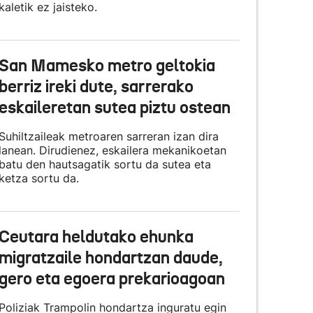
kaletik ez jaisteko.
San Mamesko metro geltokia
berriz ireki dute, sarrerako
eskaileretan sutea piztu ostean
Suhiltzaileak metroaren sarreran izan dira
lanean. Dirudienez, eskailera mekanikoetan
batu den hautsagatik sortu da sutea eta
ketza sortu da.
Ceutara heldutako ehunka
migratzaile hondartzan daude,
gero eta egoera prekarioagoan
Poliziak Trampolin hondartza inguratu egin