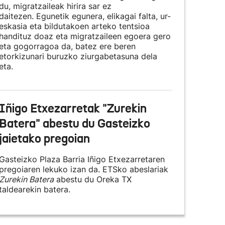
du, migratzaileak hirira sar ez
daitezen. Egunetik egunera, elikagai falta, ur-
eskasia eta bildutakoen arteko tentsioa
handituz doaz eta migratzaileen egoera gero
eta gogorragoa da, batez ere beren
etorkizunari buruzko ziurgabetasuna dela
eta.
Iñigo Etxezarretak "Zurekin
Batera" abestu du Gasteizko
jaietako pregoian
Gasteizko Plaza Barria Iñigo Etxezarretaren
pregoiaren lekuko izan da. ETSko abeslariak
Zurekin Batera
abestu du Oreka TX
taldearekin batera.