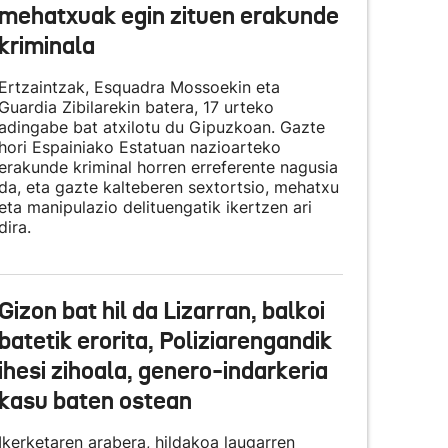
mehatxuak egin zituen erakunde
kriminala
Ertzaintzak, Esquadra Mossoekin eta
Guardia Zibilarekin batera, 17 urteko
adingabe bat atxilotu du Gipuzkoan. Gazte
hori Espainiako Estatuan nazioarteko
erakunde kriminal horren erreferente nagusia
da, eta gazte kalteberen sextortsio, mehatxu
eta manipulazio delituengatik ikertzen ari
dira.
Gizon bat hil da Lizarran, balkoi
batetik erorita, Poliziarengandik
ihesi zihoala, genero-indarkeria
kasu baten ostean
Ikerketaren arabera, hildakoa laugarren