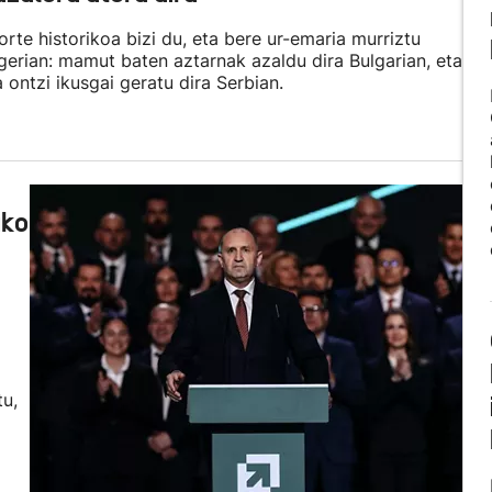
rte historikoa bizi du, eta bere ur-emaria murriztu
agerian: mamut baten aztarnak azaldu dira Bulgarian, eta
ntzi ikusgai geratu dira Serbian.
ako
tu,