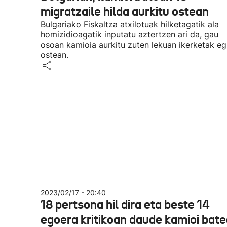
migratzaile hilda aurkitu ostean
Bulgariako Fiskaltza atxilotuak hilketagatik ala
homizidioagatik inputatu aztertzen ari da, gau
osoan kamioia aurkitu zuten lekuan ikerketak eg
ostean.
2023/02/17 - 20:40
18 pertsona hil dira eta beste 14
egoera kritikoan daude kamioi bat