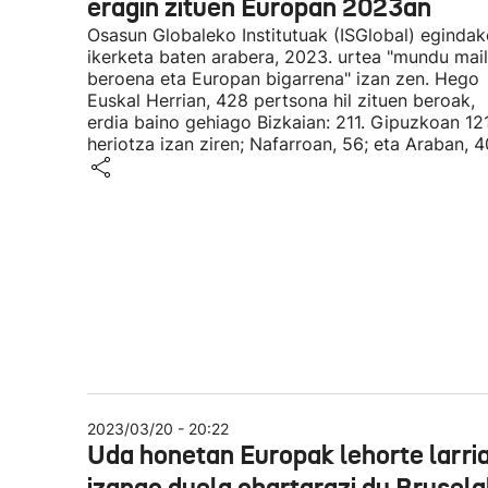
eragin zituen Europan 2023an
Osasun Globaleko Institutuak (ISGlobal) eginda
ikerketa baten arabera, 2023. urtea "mundu mai
beroena eta Europan bigarrena" izan zen. Hego
Euskal Herrian, 428 pertsona hil zituen beroak,
erdia baino gehiago Bizkaian: 211. Gipuzkoan 12
heriotza izan ziren; Nafarroan, 56; eta Araban, 4
2023/03/20 - 20:22
Uda honetan Europak lehorte larri