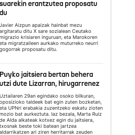
suarekin erantzutea proposatu
du
Javier Aizpun apaizak hainbat mezu
argitaratu ditu X sare sozialean Ceutako
migrazio krisiaren inguruan, eta Marokoren
eta migratzaileen aurkako muturreko neurri
gogorrak proposatu ditu.
Puyko jaitsiera bertan behera
utzi dute Lizarran, hirugarrenez
Uztailaren 29an egindako osoko bilkuran,
oposizioko taldeek bat egin zuten bozketan,
eta UPNri erabakia zuzentzeko eskatu zioten
mozio bat aurkeztuta. Iaz bezala, Marta Ruiz
de Alda alkateak kotxez egin du jaitsiera,
txosnak beste toki batean jartzea
aldarrikatzen ari ziren herritarrak zeuden