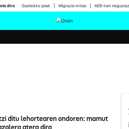
|
|
ste dira
Gasteizko jaiak
Migrazio-krisia
AEB-Iran negoziaz
tura
Ikusmiran
Egural
Osasuna
Teknologia
tzi ditu lehortearen ondoren: mamut
azalera atera dira