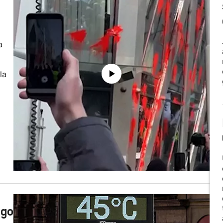
a
la
ago