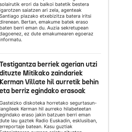
solairutik erori da balkoi batetik bestera
igarotzen saiatzen ari zela, agenteak
Santiago plazako etxebizitza batera iritsi
direnean. Bertan, emakume batek eraso
baten berri eman du. Auzia sekretupean
dagoenez, ez dute emakumearen egoeraz
informatu.
Testigantza berriek agerian utzi
dituzte Mitikako zaindariek
Kerman Villate hil aurretik behin
eta berriz egindako erasoak
Gasteizko diskoteka horretako segurtasun-
langileek Kerman hil aurreko hilabeteetan
egindako eraso jakin batzuen berri eman
dute lau gaztek Radio Euskadin, esklusiban,
erreportaje batean. Kasu guztiak