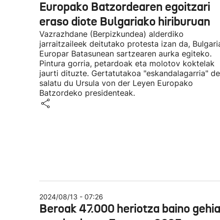
Europako Batzordearen egoitzari
eraso diote Bulgariako hiriburuan
Vazrazhdane (Berpizkundea) alderdiko
jarraitzaileek deitutako protesta izan da, Bulgari
Europar Batasunean sartzearen aurka egiteko.
Pintura gorria, petardoak eta molotov koktelak
jaurti dituzte. Gertatutakoa "eskandalagarria" de
salatu du Ursula von der Leyen Europako
Batzordeko presidenteak.
2024/08/13 - 07:26
Beroak 47.000 heriotza baino gehi