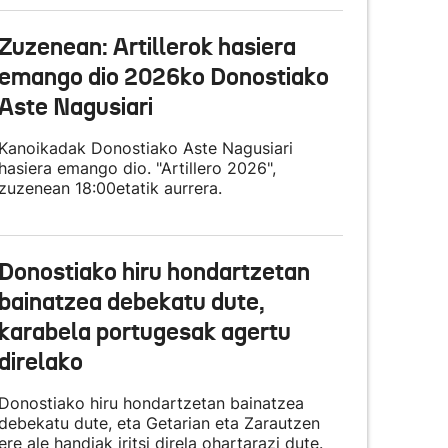
Zuzenean: Artillerok hasiera
emango dio 2026ko Donostiako
Aste Nagusiari
Kanoikadak Donostiako Aste Nagusiari
hasiera emango dio. "Artillero 2026",
zuzenean 18:00etatik aurrera.
Donostiako hiru hondartzetan
bainatzea debekatu dute,
karabela portugesak agertu
direlako
Donostiako hiru hondartzetan bainatzea
debekatu dute, eta Getarian eta Zarautzen
ere ale handiak iritsi direla ohartarazi dute.