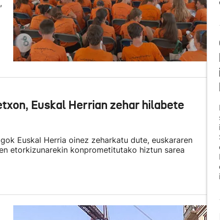
,
txon, Euskal Herrian zehar hilabete
agok Euskal Herria oinez zeharkatu dute, euskararen
aren etorkizunarekin konprometitutako hiztun sarea