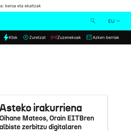
ia: beroa eta ekaitzak
EU
dia
Klisk
Zuretzat
Zuzenekoak
Azken berriak
Klisk
Zuzenekoak
Zuretzat
Azken berriak
Asteko irakurriena
Oihane Mateos, Orain EITBren
albiste zerbitzu digitalaren