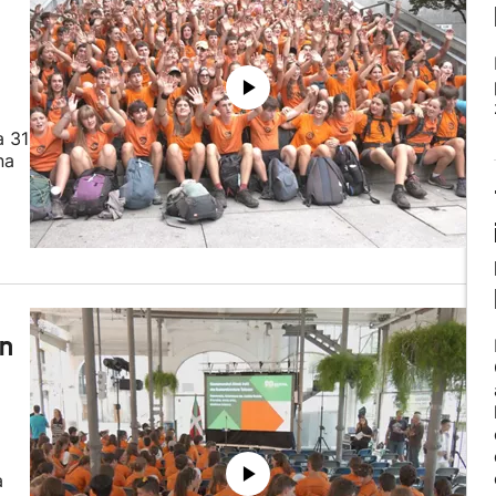
a 31
na
an
a