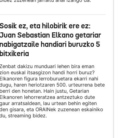
bidez zuzenean jarraitu ahal izango da.
Sosik ez, eta hilobirik ere ez:
Juan Sebastian Elkano getariar
nabigatzaile handiari buruzko 5
bitxikeria
Zenbat dakizu munduari lehen bira eman
zion euskal itsasgizon handi horri buruz?
Elkanoren figura lerroburuetara ekarri nahi
dugu, haren heriotzaren 500. urteurrena bete
berri den honetan. Hain justu, Getarian
Elkanoren lehorreratzea antzeztuko dute
gaur arratsaldean, lau urtean behin egiten
den gisara, eta
ORAINek zuzenean eskainiko
du
, streaming bidez.