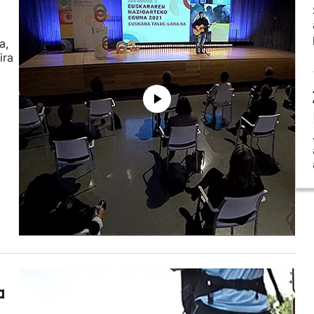
a,
ira
a