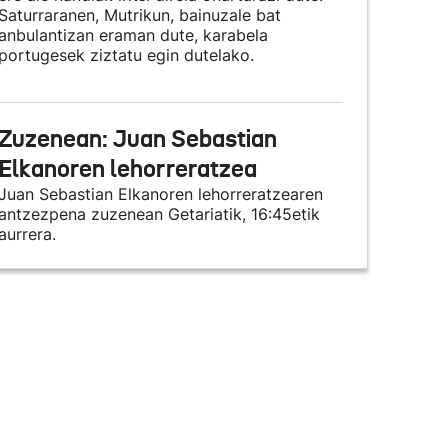
Saturraranen, Mutrikun, bainuzale bat
anbulantizan eraman dute, karabela
portugesek ziztatu egin dutelako.
Zuzenean: Juan Sebastian
Elkanoren lehorreratzea
Juan Sebastian Elkanoren lehorreratzearen
antzezpena zuzenean Getariatik, 16:45etik
aurrera.