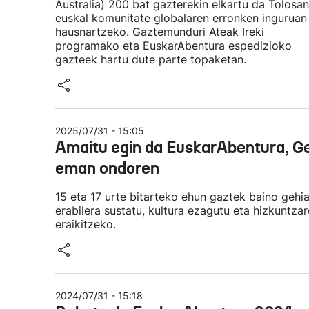
Australia) 200 bat gazterekin elkartu da Tolosan
euskal komunitate globalaren erronken inguruan
hausnartzeko. Gaztemunduri Ateak Ireki
programako eta EuskarAbentura espedizioko
gazteek hartu dute parte topaketan.
2025/07/31 - 15:05
Amaitu egin da EuskarAbentura, Ge
eman ondoren
15 eta 17 urte bitarteko ehun gaztek baino gehi
erabilera sustatu, kultura ezagutu eta hizkuntz
eraikitzeko.
2024/07/31 - 15:18