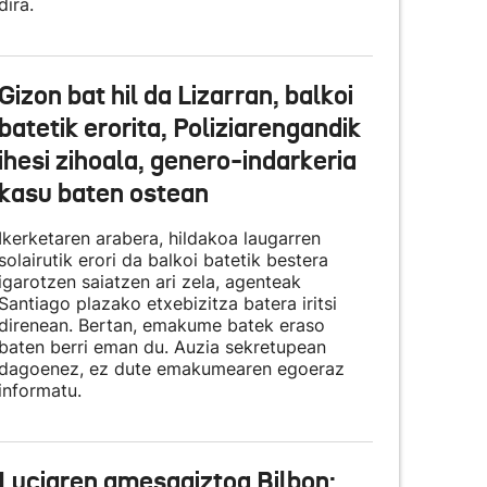
dira.
Gizon bat hil da Lizarran, balkoi
batetik erorita, Poliziarengandik
ihesi zihoala, genero-indarkeria
kasu baten ostean
Ikerketaren arabera, hildakoa laugarren
solairutik erori da balkoi batetik bestera
igarotzen saiatzen ari zela, agenteak
Santiago plazako etxebizitza batera iritsi
direnean. Bertan, emakume batek eraso
baten berri eman du. Auzia sekretupean
dagoenez, ez dute emakumearen egoeraz
informatu.
Luciaren amesgaiztoa Bilbon: