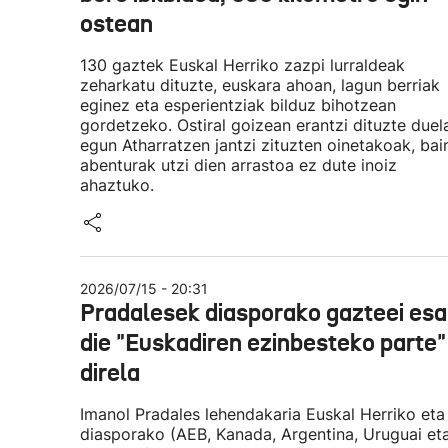
ostean
130 gaztek Euskal Herriko zazpi lurraldeak
zeharkatu dituzte, euskara ahoan, lagun berriak
eginez eta esperientziak bilduz bihotzean
gordetzeko. Ostiral goizean erantzi dituzte duel
egun Atharratzen jantzi zituzten oinetakoak, bai
abenturak utzi dien arrastoa ez dute inoiz
ahaztuko.
2026/07/15 - 20:31
Pradalesek diasporako gazteei es
die "Euskadiren ezinbesteko parte"
direla
Imanol Pradales lehendakaria Euskal Herriko eta
diasporako (AEB, Kanada, Argentina, Uruguai et