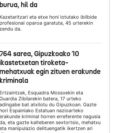
burua, hil da
Kazetaritzari eta etxe honi lotutako ibilbide
profesional oparoa garatuta, 45 urterekin
zendu da.
764 sarea, Gipuzkoako 10
ikastetxetan tiroketa-
mehatxuak egin zituen erakunde
kriminala
Ertzaintzak, Esquadra Mossoekin eta
Guardia Zibilarekin batera, 17 urteko
adingabe bat atxilotu du Gipuzkoan. Gazte
hori Espainiako Estatuan nazioarteko
erakunde kriminal horren erreferente nagusia
da, eta gazte kalteberen sextortsio, mehatxu
eta manipulazio delituengatik ikertzen ari