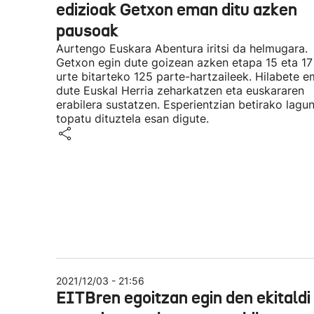
edizioak Getxon eman ditu azken
pausoak
Aurtengo Euskara Abentura iritsi da helmugara.
Getxon egin dute goizean azken etapa 15 eta 17
urte bitarteko 125 parte-hartzaileek. Hilabete 
dute Euskal Herria zeharkatzen eta euskararen
erabilera sustatzen. Esperientzian betirako lagu
topatu dituztela esan digute.
2021/12/03 - 21:56
EITBren egoitzan egin den ekitaldi