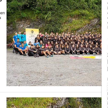
uen
a