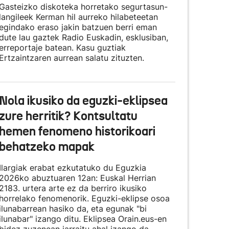
Gasteizko diskoteka horretako segurtasun-
langileek Kerman hil aurreko hilabeteetan
egindako eraso jakin batzuen berri eman
dute lau gaztek Radio Euskadin, esklusiban,
erreportaje batean. Kasu guztiak
Ertzaintzaren aurrean salatu zituzten.
Nola ikusiko da eguzki-eklipsea
zure herritik? Kontsultatu
hemen fenomeno historikoari
behatzeko mapak
Ilargiak erabat ezkutatuko du Eguzkia
2026ko abuztuaren 12an: Euskal Herrian
2183. urtera arte ez da berriro ikusiko
horrelako fenomenorik. Eguzki-eklipse osoa
ilunabarrean hasiko da, eta egunak "bi
ilunabar" izango ditu. Eklipsea Orain.eus-en