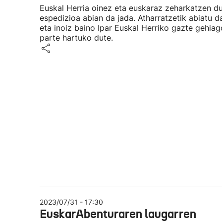
Euskal Herria oinez eta euskaraz zeharkatzen d
espedizioa abian da jada. Atharratzetik abiatu d
eta inoiz baino Ipar Euskal Herriko gazte gehia
parte hartuko dute.
2023/07/31 - 17:30
EuskarAbenturaren laugarren