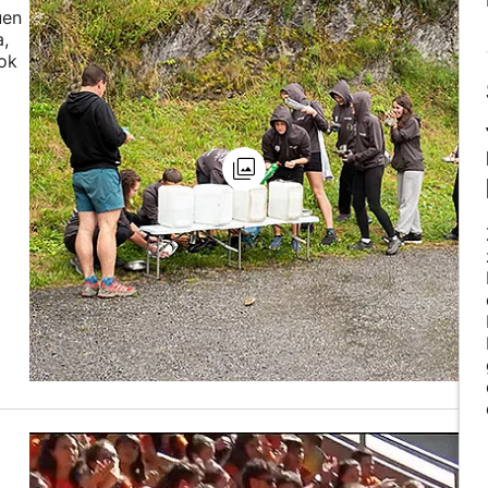
uen
a,
gok