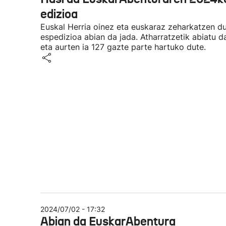
edizioa
Euskal Herria oinez eta euskaraz zeharkatzen d
espedizioa abian da jada. Atharratzetik abiatu d
eta aurten ia 127 gazte parte hartuko dute.
2024/07/02 - 17:32
Abian da EuskarAbentura