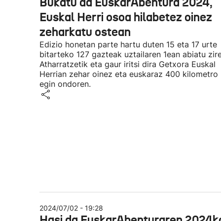
Bukatu da EuskarAbentura 2024,
Euskal Herri osoa hilabetez oinez
zeharkatu ostean
Edizio honetan parte hartu duten 15 eta 17 urte
bitarteko 127 gazteak uztailaren 1ean abiatu zir
Atharratzetik eta gaur iritsi dira Getxora Euskal
Herrian zehar oinez eta euskaraz 400 kilometro
egin ondoren.
2024/07/02 - 19:28
Hasi da EuskarAbenturaren 2024k