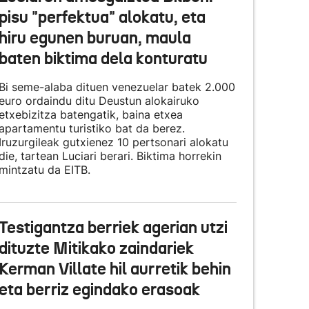
pisu "perfektua" alokatu, eta
hiru egunen buruan, maula
baten biktima dela konturatu
Bi seme-alaba dituen venezuelar batek 2.000
euro ordaindu ditu Deustun alokairuko
etxebizitza batengatik, baina etxea
apartamentu turistiko bat da berez.
Iruzurgileak gutxienez 10 pertsonari alokatu
die, tartean Luciari berari. Biktima horrekin
mintzatu da EITB.
Testigantza berriek agerian utzi
dituzte Mitikako zaindariek
Kerman Villate hil aurretik behin
eta berriz egindako erasoak