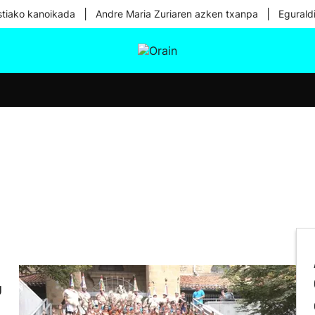
|
|
tiako kanoikada
Andre Maria Zuriaren azken txanpa
Egurald
tura
Ikusmiran
Egural
Osasuna
Teknologia
u