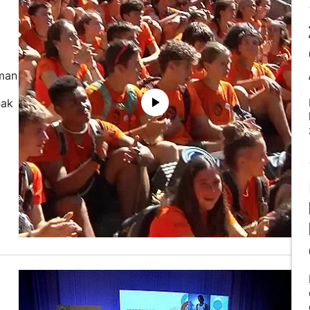
eman
nak