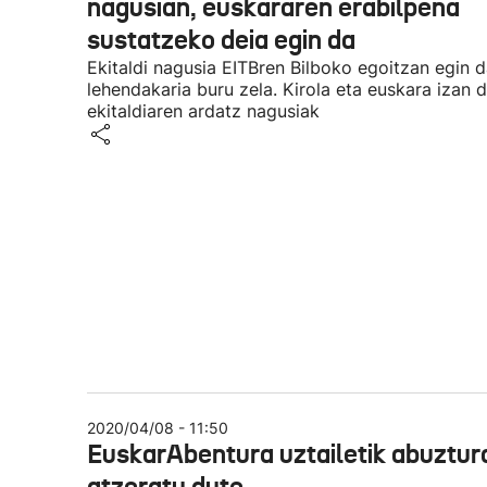
nagusian, euskararen erabilpena
sustatzeko deia egin da
Ekitaldi nagusia EITBren Bilboko egoitzan egin d
lehendakaria buru zela. Kirola eta euskara izan d
ekitaldiaren ardatz nagusiak
2020/04/08 - 11:50
EuskarAbentura uztailetik abuztur