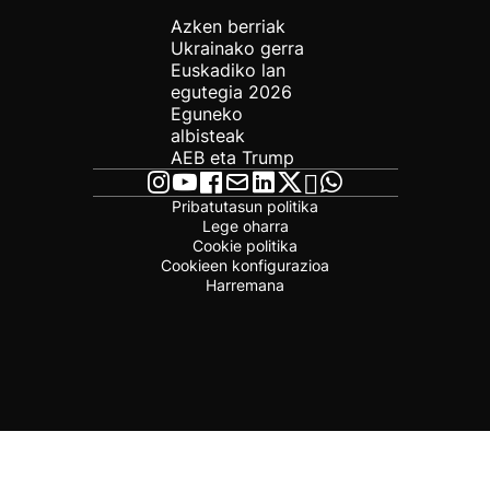
Azken berriak
Ukrainako gerra
Euskadiko lan
egutegia 2026
Eguneko
albisteak
AEB eta Trump
Pribatutasun politika
Lege oharra
Cookie politika
Cookieen konfigurazioa
Harremana