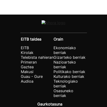
EITB taldea
Orain
EITB
Ekonomiako
Kirolak
berriak
Telebista nahieran
Gizarteko berriak
Primeran
Nazioarteko
Gaztea
berriak
Makusi
Politikako berriak
Guau - Gure
Kulturako berriak
Audioa
Teknologiako
berriak
Osasuneko
berriak
Gaurkotasuna