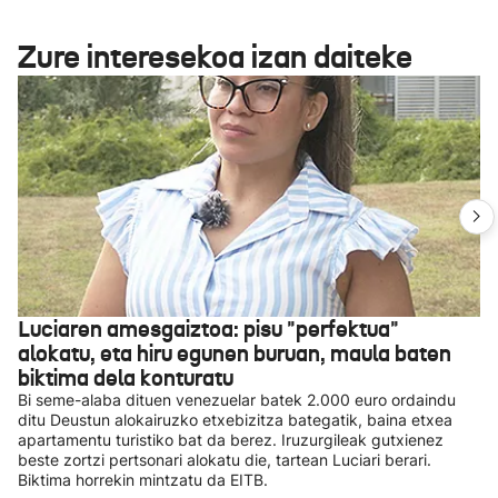
Zure interesekoa izan daiteke
Luciaren amesgaiztoa: pisu "perfektua"
alokatu, eta hiru egunen buruan, maula baten
biktima dela konturatu
Bi seme-alaba dituen venezuelar batek 2.000 euro ordaindu
ditu Deustun alokairuzko etxebizitza bategatik, baina etxea
apartamentu turistiko bat da berez. Iruzurgileak gutxienez
beste zortzi pertsonari alokatu die, tartean Luciari berari.
Biktima horrekin mintzatu da EITB.