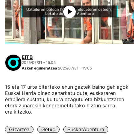
EITB
2025/07/31 - 15:05
Azken eguneratzea
2025/07/31 - 15:05
15 eta 17 urte bitarteko ehun gaztek baino gehiagok
Euskal Herria oinez zeharkatu dute, euskararen
erabilera sustatu, kultura ezagutu eta hizkuntzaren
etorkizunarekin konprometitutako hiztun sarea
eraikitzeko.
Gizartea
Getxo
EuskarAbentura