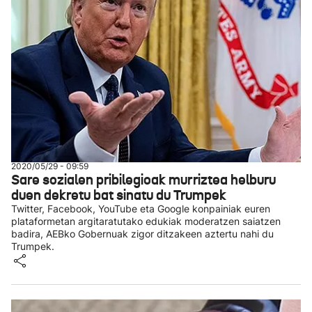
2020/05/29 - 09:59
Sare sozialen pribilegioak murriztea helburu
duen dekretu bat sinatu du Trumpek
Twitter, Facebook, YouTube eta Google konpainiak euren
plataformetan argitaratutako edukiak moderatzen saiatzen
badira, AEBko Gobernuak zigor ditzakeen aztertu nahi du
Trumpek.