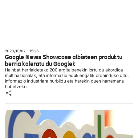
2020/10/02 - 15:26
Google News Showcase albisteen produktu
berria kaleratu du Googlek
Hainbat herrialdetako 200 argitalpenekin lortu du akordioa
multinazionalak, eta informazio edukiengatik ordainduko ditu,
informazio industriara hurbildu eta harekin duen harremana
hobetzeko.