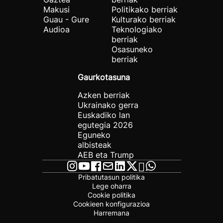
Makusi
Politikako berriak
Guau - Gure
Kulturako berriak
Audioa
Teknologiako
berriak
Osasuneko
berriak
Gaurkotasuna
Azken berriak
Ukrainako gerra
Euskadiko lan
egutegia 2026
Eguneko
albisteak
AEB eta Trump
Pribatutasun politika
Lege oharra
Cookie politika
Cookieen konfigurazioa
Harremana