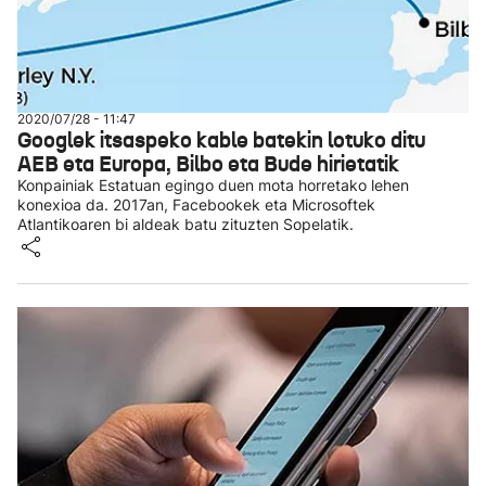
2020/07/28 - 11:47
Googlek itsaspeko kable batekin lotuko ditu
AEB eta Europa, Bilbo eta Bude hirietatik
Konpainiak Estatuan egingo duen mota horretako lehen
konexioa da. 2017an, Facebookek eta Microsoftek
Atlantikoaren bi aldeak batu zituzten Sopelatik.