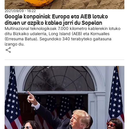
2021/09/09 - 16:22
Google konpainiak Europa eta AEB lotuko
dituen ur azpiko kablea jarri du Sopelan
Multinazional teknologikoak 7.000 kilometro kablerekin lotuko
ditu Bizkaiko udalerria, Long Island (AEB) eta Kornualles
(Erresuma Batua). Segundoko 340 terabyteko gaitasuna
izango du.