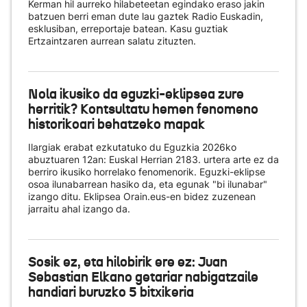
Kerman hil aurreko hilabeteetan egindako eraso jakin
batzuen berri eman dute lau gaztek Radio Euskadin,
esklusiban, erreportaje batean. Kasu guztiak
Ertzaintzaren aurrean salatu zituzten.
Nola ikusiko da eguzki-eklipsea zure
herritik? Kontsultatu hemen fenomeno
historikoari behatzeko mapak
Ilargiak erabat ezkutatuko du Eguzkia 2026ko
abuztuaren 12an: Euskal Herrian 2183. urtera arte ez da
berriro ikusiko horrelako fenomenorik. Eguzki-eklipse
osoa ilunabarrean hasiko da, eta egunak "bi ilunabar"
izango ditu. Eklipsea Orain.eus-en bidez zuzenean
jarraitu ahal izango da.
Sosik ez, eta hilobirik ere ez: Juan
Sebastian Elkano getariar nabigatzaile
handiari buruzko 5 bitxikeria