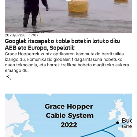
2020/07/28 - 17:07
Googlek itsaspeko kable batekin lotuko ditu
AEB eta Europa, Sopelatik
Grace Hopperrek zuntz optikoaren kommutazio berritzailea
izango du, komunikazio globalen fidagarritasuna hobetuko
duen teknologia, eta horrek trafikoa hobeto mugitzeko aukera
emango du.