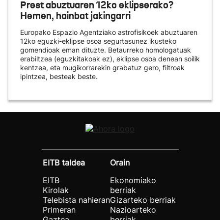
Prest abuztuaren 12ko eklipserako?
Hemen, hainbat jakingarri
Europako Espazio Agentziako astrofisikoek abuztuaren
12ko eguzki-eklipse osoa segurtasunez ikusteko
gomendioak eman dituzte. Betaurreko homologatuak
erabiltzea (eguzkitakoak ez), eklipse osoa denean soilik
kentzea, eta mugikorrarekin grabatuz gero, filtroak
ipintzea, besteak beste.
EITB taldea
Orain
EITB
Ekonomiako
Kirolak
berriak
Telebista nahieran
Gizarteko berriak
Primeran
Nazioarteko
Gaztea
berriak