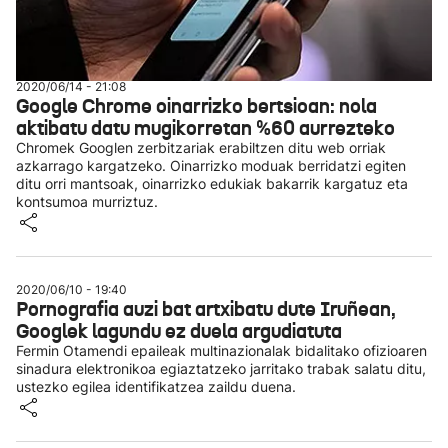
2020/06/14 - 21:08
Google Chrome oinarrizko bertsioan: nola
aktibatu datu mugikorretan %60 aurrezteko
Chromek Googlen zerbitzariak erabiltzen ditu web orriak
azkarrago kargatzeko. Oinarrizko moduak berridatzi egiten
ditu orri mantsoak, oinarrizko edukiak bakarrik kargatuz eta
kontsumoa murriztuz.
2020/06/10 - 19:40
Pornografia auzi bat artxibatu dute Iruñean,
Googlek lagundu ez duela argudiatuta
Fermin Otamendi epaileak multinazionalak bidalitako ofizioaren
sinadura elektronikoa egiaztatzeko jarritako trabak salatu ditu,
ustezko egilea identifikatzea zaildu duena.