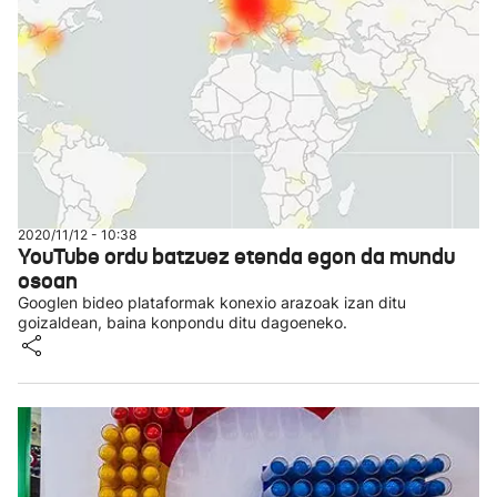
2020/11/12 - 10:38
YouTube ordu batzuez etenda egon da mundu
osoan
Googlen bideo plataformak konexio arazoak izan ditu
goizaldean, baina konpondu ditu dagoeneko.