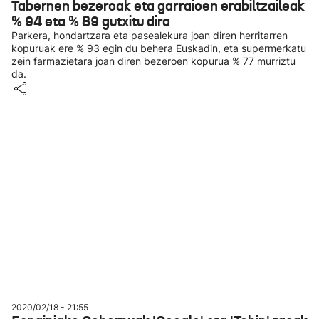
Tabernen bezeroak eta garraioen erabiltzaileak
% 94 eta % 89 gutxitu dira
Parkera, hondartzara eta pasealekura joan diren herritarren
kopuruak ere % 93 egin du behera Euskadin, eta supermerkatu
zein farmazietara joan diren bezeroen kopurua % 77 murriztu
da.
2020/02/18 - 21:55