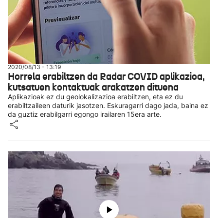
2020/08/13 - 13:19
Horrela erabiltzen da Radar COVID aplikazioa,
kutsatuen kontaktuak arakatzen dituena
Aplikazioak ez du geolokalizazioa erabiltzen, eta ez du
erabiltzaileen daturik jasotzen. Eskuragarri dago jada, baina ez
da guztiz erabilgarri egongo irailaren 15era arte.