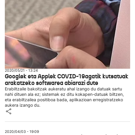
2020/05/21 - 13:24
Googlek eta Applek COVID-19agatik kutsatuak
arakatzeko softwarea abiarazi dute
Erabiltzaile bakoitzak aukeratu ahal izango du datuak sartu
nahi dituen ala ez; sistemak ez ditu kokapen-datuak biltzen,
eta erabiltzailea positiboa bada, aplikazioan erregistratzeko
aukera izango du.
2020/04/03 - 19:09