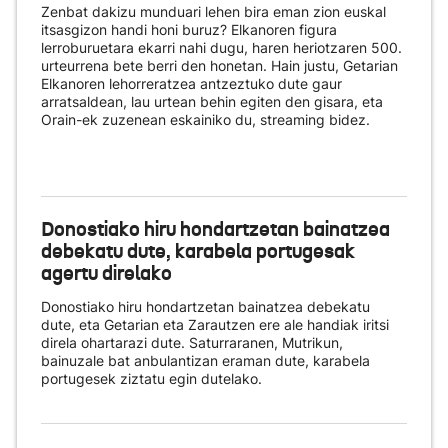
Zenbat dakizu munduari lehen bira eman zion euskal
itsasgizon handi honi buruz? Elkanoren figura
lerroburuetara ekarri nahi dugu, haren heriotzaren 500.
urteurrena bete berri den honetan. Hain justu, Getarian
Elkanoren lehorreratzea antzeztuko dute gaur
arratsaldean, lau urtean behin egiten den gisara, eta
Orain-ek zuzenean eskainiko du
, streaming bidez.
Donostiako hiru hondartzetan bainatzea
debekatu dute, karabela portugesak
agertu direlako
Donostiako hiru hondartzetan bainatzea debekatu
dute, eta Getarian eta Zarautzen ere ale handiak iritsi
direla ohartarazi dute. Saturraranen, Mutrikun,
bainuzale bat anbulantizan eraman dute, karabela
portugesek ziztatu egin dutelako.