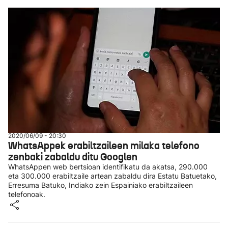
2020/06/09 - 20:30
WhatsAppek erabiltzaileen milaka telefono
zenbaki zabaldu ditu Googlen
WhatsAppen web bertsioan identifikatu da akatsa, 290.000
eta 300.000 erabiltzaile artean zabaldu dira Estatu Batuetako,
Erresuma Batuko, Indiako zein Espainiako erabiltzaileen
telefonoak.