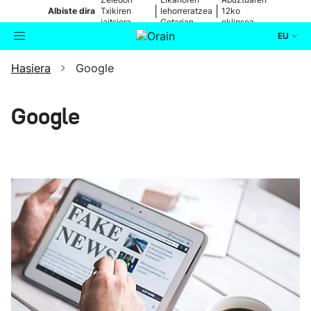
|
|
Albiste dira
Txikiren
lehorreratzea
12ko
jaitsiera,
Getarian
eklipsea
zuzenean
EU
Hasiera
Google
Aktualitatea
Bilatzailea
Politika
Google
Kultura
Ikusmiran
Eguraldia