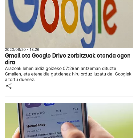
2020/08/20 - 13:26
Gmail eta Google Drive zerbitzuak etenda egon
dira
Arazoak lehen aldiz goizeko 07:29an antzeman dituzte
Gmailen, eta etenaldia gutxienez hiru orduz luzatu da, Googlek
aitortu duenez.