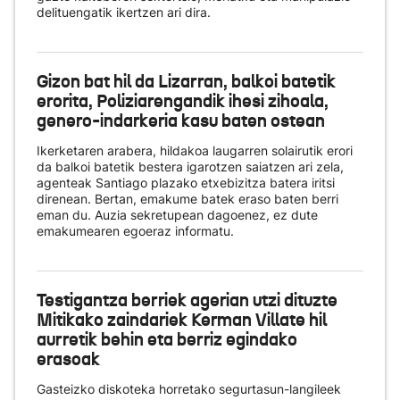
delituengatik ikertzen ari dira.
Gizon bat hil da Lizarran, balkoi batetik
erorita, Poliziarengandik ihesi zihoala,
genero-indarkeria kasu baten ostean
Ikerketaren arabera, hildakoa laugarren solairutik erori
da balkoi batetik bestera igarotzen saiatzen ari zela,
agenteak Santiago plazako etxebizitza batera iritsi
direnean. Bertan, emakume batek eraso baten berri
eman du. Auzia sekretupean dagoenez, ez dute
emakumearen egoeraz informatu.
Testigantza berriek agerian utzi dituzte
Mitikako zaindariek Kerman Villate hil
aurretik behin eta berriz egindako
erasoak
Gasteizko diskoteka horretako segurtasun-langileek