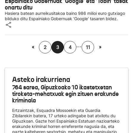
Espainiako Gobernuak 'Google' eta 'Tobin' tasak
onartu ditu
Hasiera batean aurreikusitakoa baino 986 milioi euro gutxiago
bilduko ditu Espainiako Gobernuak 'Google' tasaren bidez.
...
«
»
2
3
4
11
Asteko irakurriena
764 sarea, Gipuzkoako 10 ikastetxetan
tiroketa-mehatxuak egin zituen erakunde
kriminala
Ertzaintzak, Esquadra Mossoekin eta Guardia
Zibilarekin batera, 17 urteko adingabe bat atxilotu du
Gipuzkoan. Gazte hori Espainiako Estatuan nazioarteko
erakunde kriminal horren erreferente nagusia da, eta
gazte kalteberen sextortsio, mehatxu eta manipulazio