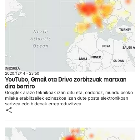
2020/12/14 - 23:50
YouTube, Gmail eta Drive zerbitzuak martxan
dira berriro
Googlek arazo teknikoak izan ditu eta, ondorioz, mundu osoko
milaka erabiltzailek ezinezkoa izan dute posta elektronikoan
sartzea edo bideoak erreproduzitzea.