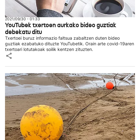
2021/09/30 - 01:33
YouTubek txertoen aurkako bideo guztiak
debekatu ditu
Txertoei buruz informazio faltsua zabaltzen duten bideo
guztiak ezabatuko dituzte YouTubetik. Orain arte covid-19aren
txertoari lotutakoak soilik kentzen zituzten.