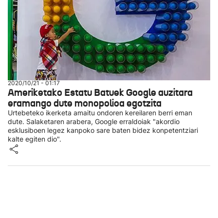
2020/10/21 - 01:17
Ameriketako Estatu Batuek Google auzitara
eramango dute monopolioa egotzita
Urtebeteko ikerketa amaitu ondoren kereilaren berri eman
dute. Salaketaren arabera, Google erraldoiak "akordio
esklusiboen legez kanpoko sare baten bidez konpetentziari
kalte egiten dio".