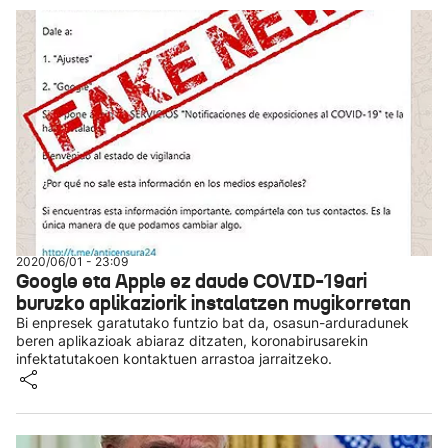
2020/06/01 - 23:09
Google eta Apple ez daude COVID-19ari
buruzko aplikaziorik instalatzen mugikorretan
Bi enpresek garatutako funtzio bat da, osasun-arduradunek
beren aplikazioak abiaraz ditzaten, koronabirusarekin
infektatutakoen kontaktuen arrastoa jarraitzeko.