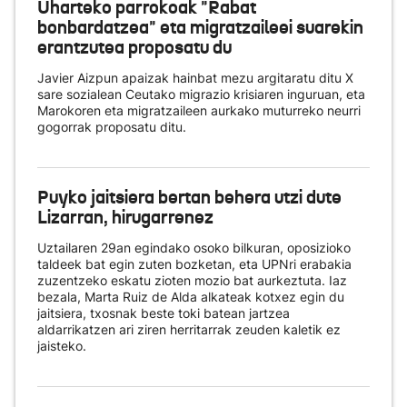
Uharteko parrokoak "Rabat
bonbardatzea" eta migratzaileei suarekin
erantzutea proposatu du
Javier Aizpun apaizak hainbat mezu argitaratu ditu X
sare sozialean Ceutako migrazio krisiaren inguruan, eta
Marokoren eta migratzaileen aurkako muturreko neurri
gogorrak proposatu ditu.
Puyko jaitsiera bertan behera utzi dute
Lizarran, hirugarrenez
Uztailaren 29an egindako osoko bilkuran, oposizioko
taldeek bat egin zuten bozketan, eta UPNri erabakia
zuzentzeko eskatu zioten mozio bat aurkeztuta. Iaz
bezala, Marta Ruiz de Alda alkateak kotxez egin du
jaitsiera, txosnak beste toki batean jartzea
aldarrikatzen ari ziren herritarrak zeuden kaletik ez
jaisteko.