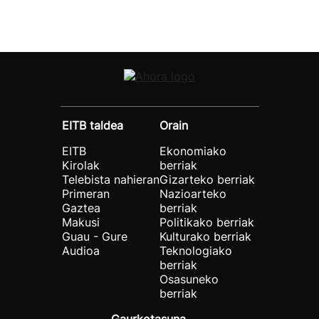
EITB taldea
Orain
EITB
Ekonomiako
Kirolak
berriak
Telebista nahieran
Gizarteko berriak
Primeran
Nazioarteko
Gaztea
berriak
Makusi
Politikako berriak
Guau - Gure
Kulturako berriak
Audioa
Teknologiako
berriak
Osasuneko
berriak