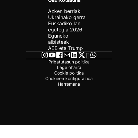
Gaurkotasuna
Azken berriak
Ukrainako gerra
Euskadiko lan
egutegia 2026
Eguneko
albisteak
AEB eta Trump
Pribatutasun politika
Lege oharra
Cookie politika
Cookieen konfigurazioa
Harremana