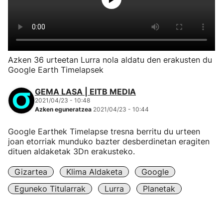
Azken 36 urteetan Lurra nola aldatu den erakusten du
Google Earth Timelapsek
GEMA LASA | EITB MEDIA
2021/04/23 - 10:48
Azken eguneratzea
2021/04/23 - 10:44
Google Earthek Timelapse tresna berritu du urteen
joan etorriak munduko bazter desberdinetan eragiten
dituen aldaketak 3Dn erakusteko.
Gizartea
Klima Aldaketa
Google
Eguneko Titularrak
Lurra
Planetak