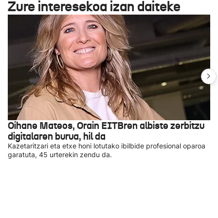
Zure interesekoa izan daiteke
Oihane Mateos, Orain EITBren albiste zerbitzu
digitalaren burua, hil da
Kazetaritzari eta etxe honi lotutako ibilbide profesional oparoa
garatuta, 45 urterekin zendu da.