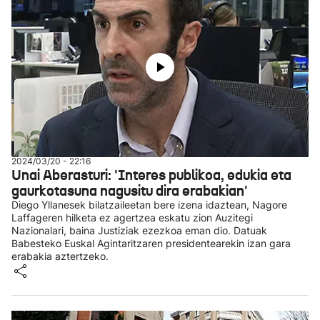
2024/03/20 - 22:16
Unai Aberasturi: 'Interes publikoa, edukia eta
gaurkotasuna nagusitu dira erabakian'
Diego Yllanesek bilatzaileetan bere izena idaztean, Nagore
Laffageren hilketa ez agertzea eskatu zion Auzitegi
Nazionalari, baina Justiziak ezezkoa eman dio. Datuak
Babesteko Euskal Agintaritzaren presidentearekin izan gara
erabakia aztertzeko.