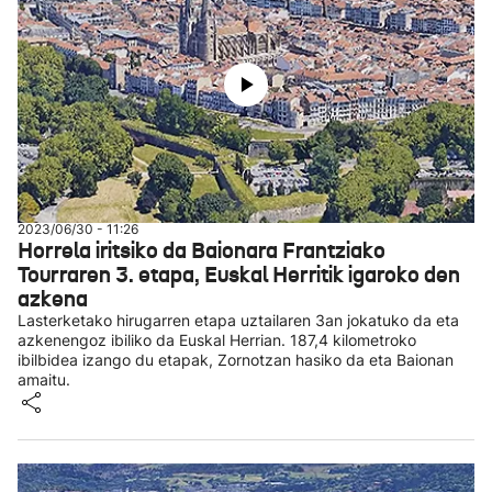
2023/06/30 - 11:26
Horrela iritsiko da Baionara Frantziako
Tourraren 3. etapa, Euskal Herritik igaroko den
azkena
Lasterketako hirugarren etapa uztailaren 3an jokatuko da eta
azkenengoz ibiliko da Euskal Herrian. 187,4 kilometroko
ibilbidea izango du etapak, Zornotzan hasiko da eta Baionan
amaitu.