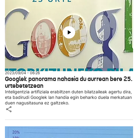
2023/09/04 - 06:26
Googlek panorama nahasia du aurrean bere 25.
urtebetetzean
Inteligentzia artifiziala erabiltzen duten bilatzaileak agertu dira,
eta badirudi Googlek lan handia egin beharko duela merkatuan
duen nagusitasuna ez galtzeko.