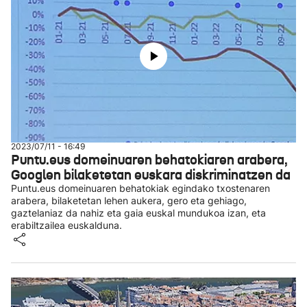
2023/07/11 - 16:49
Puntu.eus domeinuaren behatokiaren arabera,
Googlen bilaketetan euskara diskriminatzen da
Puntu.eus domeinuaren behatokiak egindako txostenaren
arabera, bilaketetan lehen aukera, gero eta gehiago,
gaztelaniaz da nahiz eta gaia euskal mundukoa izan, eta
erabiltzailea euskalduna.