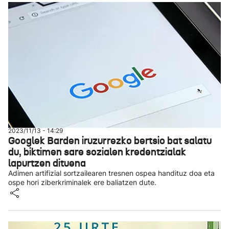
2023/11/13 - 14:29
Googlek Barden iruzurrezko bertsio bat salatu
du, biktimen sare sozialen kredentzialak
lapurtzen dituena
Adimen artifizial sortzailearen tresnen ospea handituz doa eta
ospe hori ziberkriminalek ere baliatzen dute.