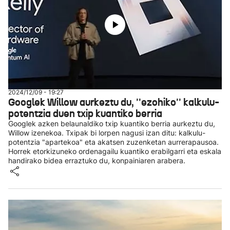
2024/12/09 - 19:27
Googlek Willow aurkeztu du, ''ezohiko'' kalkulu-
potentzia duen txip kuantiko berria
Googlek azken belaunaldiko txip kuantiko berria aurkeztu du,
Willow izenekoa. Txipak bi lorpen nagusi izan ditu: kalkulu-
potentzia "apartekoa" eta akatsen zuzenketan aurrerapausoa.
Horrek etorkizuneko ordenagailu kuantiko erabilgarri eta eskala
handirako bidea erraztuko du, konpainiaren arabera.