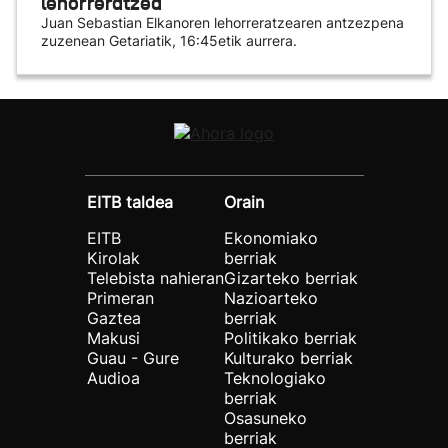
lehorreratzea
Juan Sebastian Elkanoren lehorreratzearen antzezpena
zuzenean Getariatik, 16:45etik aurrera.
EITB taldea
Orain
EITB
Ekonomiako
Kirolak
berriak
Telebista nahieran
Gizarteko berriak
Primeran
Nazioarteko
Gaztea
berriak
Makusi
Politikako berriak
Guau - Gure
Kulturako berriak
Audioa
Teknologiako
berriak
Osasuneko
berriak