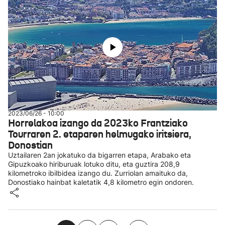
2023/06/26 - 10:00
Horrelakoa izango da 2023ko Frantziako
Tourraren 2. etaparen helmugako iritsiera,
Donostian
Uztailaren 2an jokatuko da bigarren etapa, Arabako eta
Gipuzkoako hiriburuak lotuko ditu, eta guztira 208,9
kilometroko ibilbidea izango du. Zurriolan amaituko da,
Donostiako hainbat kaletatik 4,8 kilometro egin ondoren.