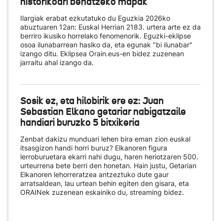
historikoari behatzeko mapak
Ilargiak erabat ezkutatuko du Eguzkia 2026ko
abuztuaren 12an: Euskal Herrian 2183. urtera arte ez da
berriro ikusiko horrelako fenomenorik. Eguzki-eklipse
osoa ilunabarrean hasiko da, eta egunak "bi ilunabar"
izango ditu. Eklipsea Orain.eus-en bidez zuzenean
jarraitu ahal izango da.
Sosik ez, eta hilobirik ere ez: Juan
Sebastian Elkano getariar nabigatzaile
handiari buruzko 5 bitxikeria
Zenbat dakizu munduari lehen bira eman zion euskal
itsasgizon handi horri buruz? Elkanoren figura
lerroburuetara ekarri nahi dugu, haren heriotzaren 500.
urteurrena bete berri den honetan. Hain justu, Getarian
Elkanoren lehorreratzea antzeztuko dute gaur
arratsaldean, lau urtean behin egiten den gisara, eta
ORAINek zuzenean eskainiko du
, streaming bidez.