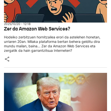
2025/10/20 - 12:18
Zer da Amazon Web Services?
Hodeiko zerbitzuen hornitzailea erori da astelehen honetan,
urriaren 20an. Milaka plataforma bertan behera gelditu dira
mundu mailan, baina... Zer da Amazon Web Services eta
zergatik da hain garrantzitsua Interneten?