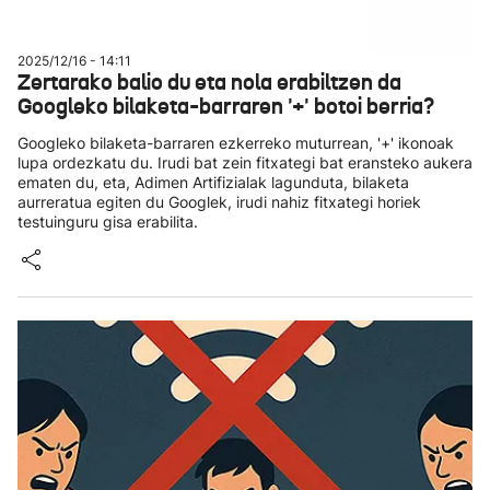
2025/12/16 - 14:11
Zertarako balio du eta nola erabiltzen da
Googleko bilaketa-barraren '+' botoi berria?
Googleko bilaketa-barraren ezkerreko muturrean, '+' ikonoak
lupa ordezkatu du. Irudi bat zein fitxategi bat eransteko aukera
ematen du, eta, Adimen Artifizialak lagunduta, bilaketa
aurreratua egiten du Googlek, irudi nahiz fitxategi horiek
testuinguru gisa erabilita.