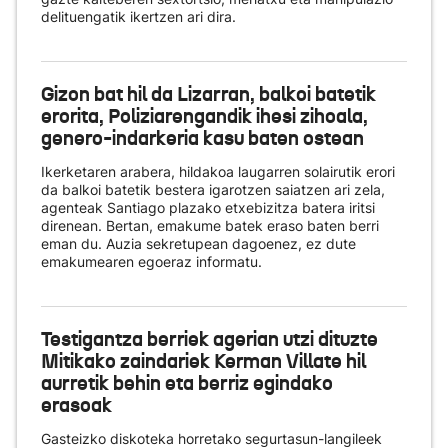
delituengatik ikertzen ari dira.
Gizon bat hil da Lizarran, balkoi batetik
erorita, Poliziarengandik ihesi zihoala,
genero-indarkeria kasu baten ostean
Ikerketaren arabera, hildakoa laugarren solairutik erori
da balkoi batetik bestera igarotzen saiatzen ari zela,
agenteak Santiago plazako etxebizitza batera iritsi
direnean. Bertan, emakume batek eraso baten berri
eman du. Auzia sekretupean dagoenez, ez dute
emakumearen egoeraz informatu.
Testigantza berriek agerian utzi dituzte
Mitikako zaindariek Kerman Villate hil
aurretik behin eta berriz egindako
erasoak
Gasteizko diskoteka horretako segurtasun-langileek