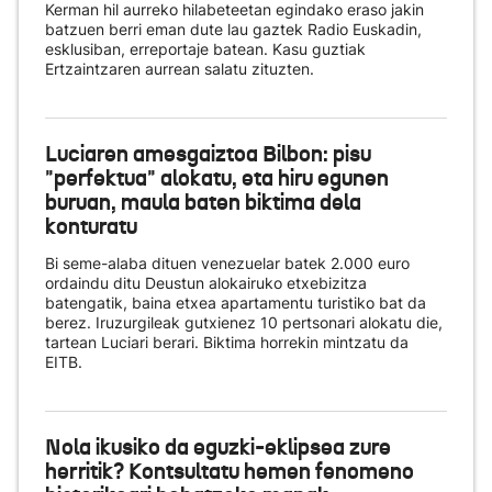
Kerman hil aurreko hilabeteetan egindako eraso jakin
batzuen berri eman dute lau gaztek Radio Euskadin,
esklusiban, erreportaje batean. Kasu guztiak
Ertzaintzaren aurrean salatu zituzten.
Luciaren amesgaiztoa Bilbon: pisu
"perfektua" alokatu, eta hiru egunen
buruan, maula baten biktima dela
konturatu
Bi seme-alaba dituen venezuelar batek 2.000 euro
ordaindu ditu Deustun alokairuko etxebizitza
batengatik, baina etxea apartamentu turistiko bat da
berez. Iruzurgileak gutxienez 10 pertsonari alokatu die,
tartean Luciari berari. Biktima horrekin mintzatu da
EITB.
Nola ikusiko da eguzki-eklipsea zure
herritik? Kontsultatu hemen fenomeno