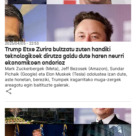
2025/04/05 - 22:53
Trump Etxe Zurira bultzatu zuten handiki
teknologikoek dirutza galdu dute haren neurri
ekonomikoen ondorioz
Mark Zuckerbergek (Meta), Jeff Bezosek (Amazon), Sundar
Pichaik (Google) eta Elon Muskek (Tesla) odolustea izan dute,
aste honetan, bereziki, Trumpek iragarritako muga-zergek
areagotu egin baitituzte galerak.