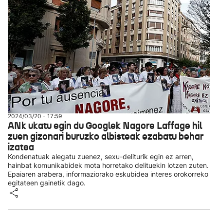
2024/03/20 - 17:59
ANk ukatu egin du Googlek Nagore Laffage hil
zuen gizonari buruzko albisteak ezabatu behar
izatea
Kondenatuak alegatu zuenez, sexu-deliturik egin ez arren,
hainbat komunikabidek mota horretako delituekin lotzen zuten.
Epaiaren arabera, informaziorako eskubidea interes orokorreko
egitateen gainetik dago.