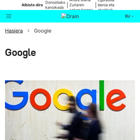
Donostiako
|
|
Albiste dira
Zuriaren
beroa eta
kanoikada
azken txanpa
ekaitzak
EU
Hasiera
Google
Aktualitatea
Bilatzailea
Politika
Google
Kultura
Ikusmiran
Eguraldia