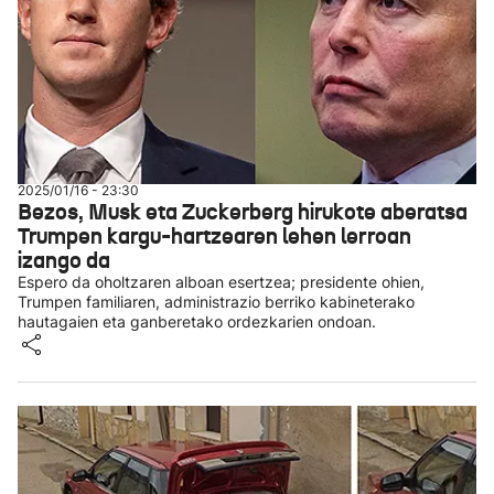
2025/01/16 - 23:30
Bezos, Musk eta Zuckerberg hirukote aberatsa
Trumpen kargu-hartzearen lehen lerroan
izango da
Espero da oholtzaren alboan esertzea; presidente ohien,
Trumpen familiaren, administrazio berriko kabineterako
hautagaien eta ganberetako ordezkarien ondoan.