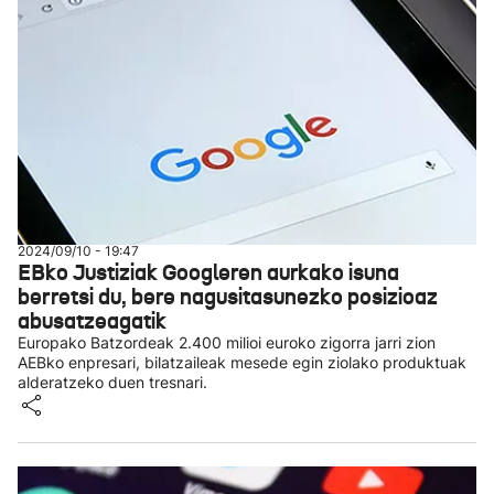
2024/09/10 - 19:47
EBko Justiziak Googleren aurkako isuna
berretsi du, bere nagusitasunezko posizioaz
abusatzeagatik
Europako Batzordeak 2.400 milioi euroko zigorra jarri zion
AEBko enpresari, bilatzaileak mesede egin ziolako produktuak
alderatzeko duen tresnari.