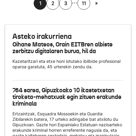
...
»
1
2
3
11
Asteko irakurriena
Oihane Mateos, Orain EITBren albiste
zerbitzu digitalaren burua, hil da
Kazetaritzari eta etxe honi lotutako ibilbide profesional
oparoa garatuta, 45 urterekin zendu da.
764 sarea, Gipuzkoako 10 ikastetxetan
tiroketa-mehatxuak egin zituen erakunde
kriminala
Ertzaintzak, Esquadra Mossoekin eta Guardia
Zibilarekin batera, 17 urteko adingabe bat atxilotu du
Gipuzkoan. Gazte hori Espainiako Estatuan nazioarteko
erakunde kriminal horren erreferente nagusia da, eta
gazte kalteberen sextortsio, mehatxu eta manipulazio