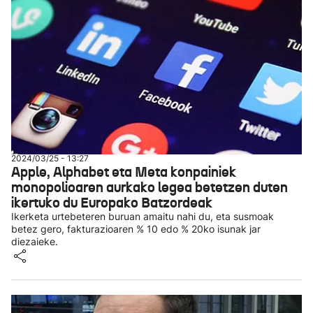
2024/03/25 - 13:27
Apple, Alphabet eta Meta konpainiek
monopolioaren aurkako legea betetzen duten
ikertuko du Europako Batzordeak
Ikerketa urtebeteren buruan amaitu nahi du, eta susmoak
betez gero, fakturazioaren % 10 edo % 20ko isunak jar
diezaieke.