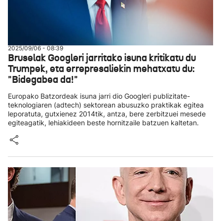
2025/09/06 - 08:39
Bruselak Googleri jarritako isuna kritikatu du
Trumpek, eta errepresaliekin mehatxatu du:
"Bidegabea da!"
Europako Batzordeak isuna jarri dio Googleri publizitate-
teknologiaren (adtech) sektorean abusuzko praktikak egitea
leporatuta, gutxienez 2014tik, antza, bere zerbitzuei mesede
egiteagatik, lehiakideen beste hornitzaile batzuen kaltetan.