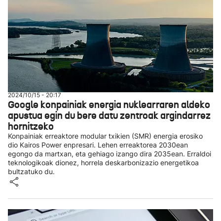
2024/10/15 - 20:17
Google konpainiak energia nuklearraren aldeko
apustua egin du bere datu zentroak argindarrez
hornitzeko
Konpainiak erreaktore modular txikien (SMR) energia erosiko
dio Kairos Power enpresari. Lehen erreaktorea 2030ean
egongo da martxan, eta gehiago izango dira 2035ean. Erraldoi
teknologikoak dionez, horrela deskarbonizazio energetikoa
bultzatuko du.