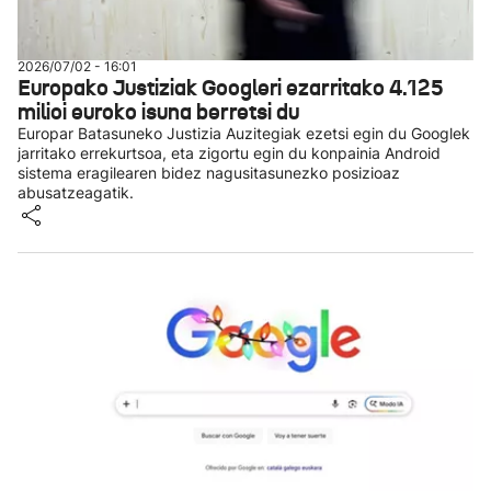
2026/07/02 - 16:01
Europako Justiziak Googleri ezarritako 4.125
milioi euroko isuna berretsi du
Europar Batasuneko Justizia Auzitegiak ezetsi egin du Googlek
jarritako errekurtsoa, eta zigortu egin du konpainia Android
sistema eragilearen bidez nagusitasunezko posizioaz
abusatzeagatik.