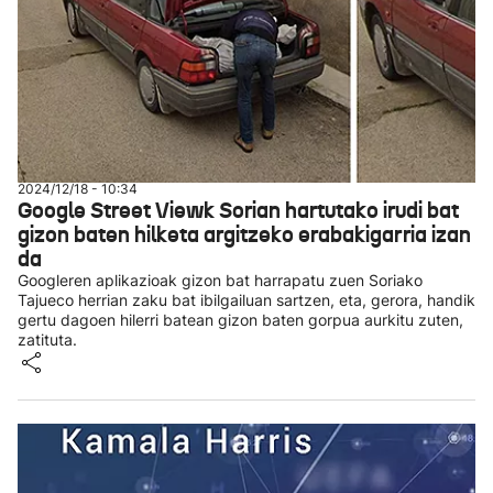
2024/12/18 - 10:34
Google Street Viewk Sorian hartutako irudi bat
gizon baten hilketa argitzeko erabakigarria izan
da
Googleren aplikazioak gizon bat harrapatu zuen Soriako
Tajueco herrian zaku bat ibilgailuan sartzen, eta, gerora, handik
gertu dagoen hilerri batean gizon baten gorpua aurkitu zuten,
zatituta.