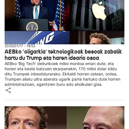
2025/01/17 - 18:53
AEBko 'oligarkia' teknologikoak besoak zabalik
hartu du Trump eta haren ideario osoa
AEBko 'Big Tech' deiturikoek milioi mordoa eman dute, eta
horien eta beste batzuen ekarpenekin, 170 milioi dolar bildu
ditu Trumpek inbestidurarako. Ekitaldi horren ostean, ordea,
Trumpen aliatu ultra aberats ugarik parte hartuko dute horren
administrazioan, agentzien buru edo aholkulari gisa.