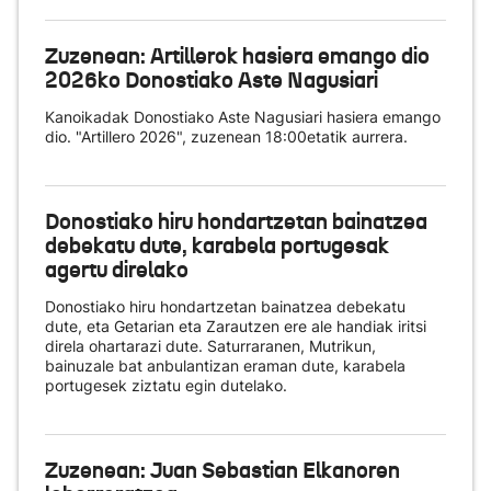
Zuzenean: Artillerok hasiera emango dio
2026ko Donostiako Aste Nagusiari
Kanoikadak Donostiako Aste Nagusiari hasiera emango
dio. "Artillero 2026", zuzenean 18:00etatik aurrera.
Donostiako hiru hondartzetan bainatzea
debekatu dute, karabela portugesak
agertu direlako
Donostiako hiru hondartzetan bainatzea debekatu
dute, eta Getarian eta Zarautzen ere ale handiak iritsi
direla ohartarazi dute. Saturraranen, Mutrikun,
bainuzale bat anbulantizan eraman dute, karabela
portugesek ziztatu egin dutelako.
Zuzenean: Juan Sebastian Elkanoren