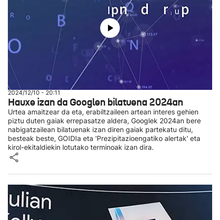
2024/12/10 - 20:11
Hauxe izan da Googlen bilatuena 2024an
Urtea amaitzear da eta, erabiltzaileen artean interes gehien
piztu duten gaiak errepasatze aldera, Googlek 2024an bere
nabigatzailean bilatuenak izan diren gaiak partekatu ditu,
besteak beste, GOIDIa eta 'Prezipitazioengatiko alertak' eta
kirol-ekitaldiekin lotutako terminoak izan dira.