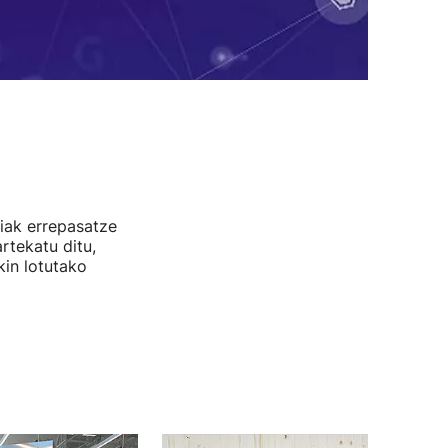
aiak errepasatze
rtekatu ditu,
kin lotutako