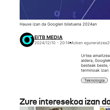
Hauxe izan da Googlen bilatuena 2024an
EITB MEDIA
2024/12/10 - 20:14
Azken eguneratzea
2
Urtea amaitzear
aldera, Googlek
besteak beste, 
terminoak izan 
Teknologia
Zure interesekoa izan d