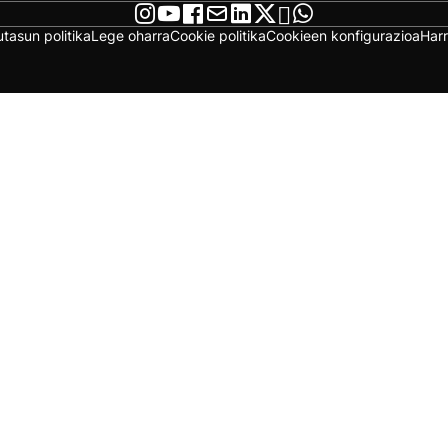
utasun politika
Lege oharra
Cookie politika
Cookieen konfigurazioa
Har