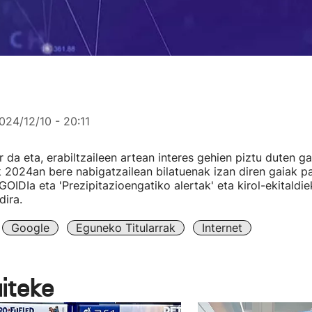
024/12/10 - 20:11
 da eta, erabiltzaileen artean interes gehien piztu duten g
 2024an bere nabigatzailean bilatuenak izan diren gaiak pa
GOIDIa eta 'Prezipitazioengatiko alertak' eta kirol-ekitaldie
dira.
Google
Eguneko Titularrak
Internet
aiteke