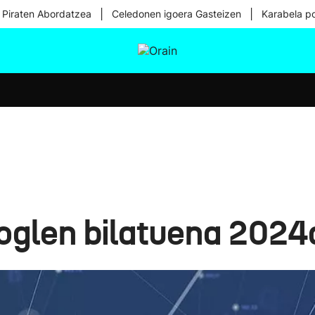
|
|
 Piraten Abordatzea
Celedonen igoera Gasteizen
Karabela p
tura
Ikusmiran
Egural
Osasuna
Teknologia
oglen bilatuena 2024