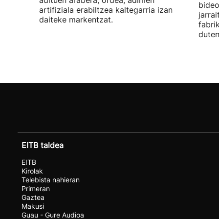
adituen arabera, ordea, adimen
bideo
artifiziala erabiltzea kaltegarria izan
jarra
daiteke markentzat.
fabri
duten
EITB taldea
EITB
Kirolak
Telebista nahieran
Primeran
Gaztea
Makusi
Guau - Gure Audioa