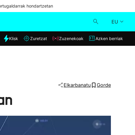
ortugaldarrak hondartzetan
EU
dia
Klisk
Zuretzat
Zuzenekoak
Azken berriak
Klisk
Zuzenekoak
Zuretzat
Elkarbanatu
Gorde
an
Azken berriak