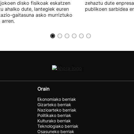
jokoen disko fisikoak eskatzen
zehaztu dute enpresa
itu ahalko dute, lantegiek euren
publikoen sarbidea er
kazio-gaitasuna asko murriztuko
 arren.
Orain
Ekonomiako berriak
Gizarteko berriak
Nazioarteko berriak
Politikako berriak
Kulturako berriak
Teknologiako berriak
Osasuneko berriak