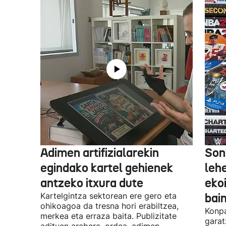
Adimen artifizialarekin
Son
egindako kartel gehienek
leh
antzeko itxura dute
eko
Kartelgintza sektorean ere gero eta
bai
ohikoagoa da tresna hori erabiltzea,
Konpa
merkea eta erraza baita. Publizitate
garat