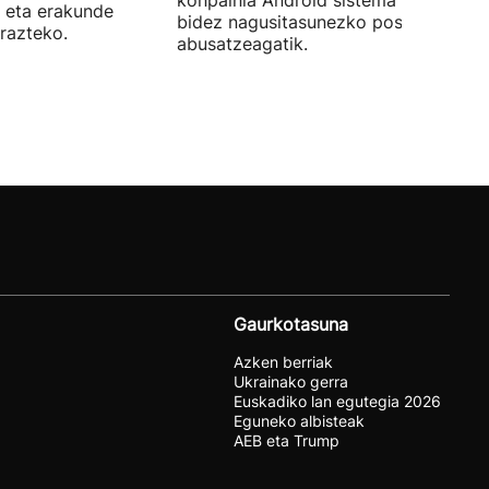
konpainia Android sistema eragileare
 eta erakunde
bidez nagusitasunezko posizioaz
razteko.
abusatzeagatik.
Gaurkotasuna
Azken berriak
Ukrainako gerra
Euskadiko lan egutegia 2026
Eguneko albisteak
AEB eta Trump