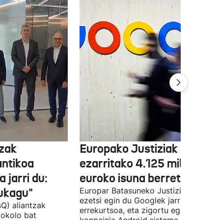
tzak
Europako Justiziak Googler
antikoa
ezarritako 4.125 milioi
 jarri du:
euroko isuna berretsi du
aukagu"
Europar Batasuneko Justizia Auzitegi
ezetsi egin du Googlek jarritako
Q) aliantzak
errekurtsoa, eta zigortu egin du
tokolo bat