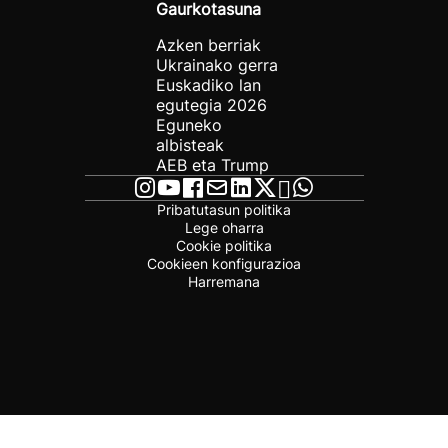
Gaurkotasuna
Azken berriak
Ukrainako gerra
Euskadiko lan
egutegia 2026
Eguneko
albisteak
AEB eta Trump
Pribatutasun politika
Lege oharra
Cookie politika
Cookieen konfigurazioa
Harremana