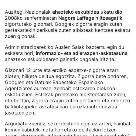
Auzitegi Nazionalak
ahazteko eskubidea
ukatu dio
2008ko sanferminetan
Nagore Laffage hiltzeagatik
zigortutako gizonari. Googlek zigorra eragin zuten
gertakariekin zerikusia zuten albisteak kentzea eskatu
zuen gizonak.
Administrazioarekiko Auzien Salak baztertu egin du
eskaera hori,
informazio- eta adierazpen-askatasuna
ahazteko eskubidearen gainetik dagoela iritzita.
Gizonari 12 urte eta erdiko espetxe-zigorra ezarri
zioten, hilketa delitua egotzita. Zigorra bete ondoren,
Googlen eta Datuak Babesteko Espainiako
Agentziaren aurrean, zenbait estekaren blokeoa
eskatu zuen. Estekak prentsako albisteetarako ziren,
eta bertan, zigorra eragin zuten gertaerei eta ondoren
baldintzapeko askatasunari buruzko informazioa
jasotzen zen.
Argudiatu zuenez, sexu-deliturik egin ez arren, hainbat
komunikabidek mota horretako delituekin lotzen
zuten. Horregatik, informazio horiek "desindexatzeko"