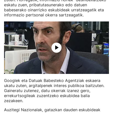
eskatu zuen, pribatutasunerako edo datuen
babeserako oinarrizko eskubideak urratzeagatik eta
informazio pertsonal okerra sartzeagatik.
Googlek eta Datuak Babesteko Agentziak eskaera
ukatu zuten, argitalpenek interes publikoa baitzuten.
Gaineratu zutenez, datu okerrak izanez gero,
errekurtsogileak zuzentzeko eskubidea balia
zezakeen.
Auzitegi Nazionalak, gatazkan dauden eskubideak