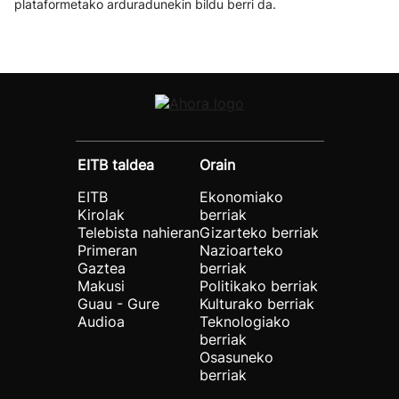
plataformetako arduradunekin bildu berri da.
EITB taldea
Orain
EITB
Ekonomiako
Kirolak
berriak
Telebista nahieran
Gizarteko berriak
Primeran
Nazioarteko
Gaztea
berriak
Makusi
Politikako berriak
Guau - Gure
Kulturako berriak
Audioa
Teknologiako
berriak
Osasuneko
berriak