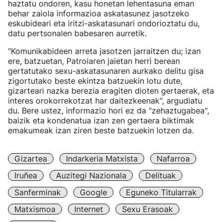
haztatu ondoren, kasu honetan lehentasuna eman
behar zaiola informazioa askatasunez jasotzeko
eskubideari eta iritzi-askatasunari ondorioztatu du,
datu pertsonalen babesaren aurretik.
"Komunikabideen arreta jasotzen jarraitzen du; izan
ere, batzuetan, Patroiaren jaietan herri berean
gertatutako sexu-askatasunaren aurkako delitu gisa
zigortutako beste ekintza batzuekin lotu dute,
gizarteari nazka berezia eragiten dioten gertaerak, eta
interes orokorrekotzat har daitezkeenak", argudiatu
du. Bere ustez, informazio hori ez da "zehaztugabea",
baizik eta kondenatua izan zen gertaera biktimak
emakumeak izan ziren beste batzuekin lotzen da.
Gizartea
Indarkeria Matxista
Nafarroa
Iruñea
Auzitegi Nazionala
Delituak
Sanferminak
Google
Eguneko Titularrak
Matxismoa
Internet
Sexu Erasoak