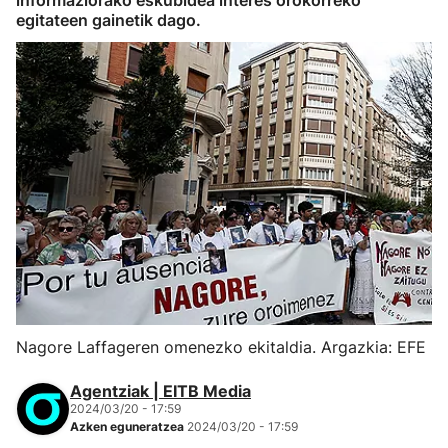
informaziorako eskubidea interes orokorreko
egitateen gainetik dago.
Nagore Laffageren omenezko ekitaldia. Argazkia: EFE
Agentziak | EITB Media
2024/03/20 - 17:59
Azken eguneratzea
2024/03/20 - 17:59