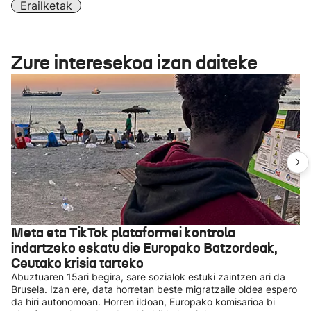
Erailketak
Zure interesekoa izan daiteke
Meta eta TikTok plataformei kontrola
indartzeko eskatu die Europako Batzordeak,
Ceutako krisia tarteko
Abuztuaren 15ari begira, sare sozialok estuki zaintzen ari da
Brusela. Izan ere, data horretan beste migratzaile oldea espero
da hiri autonomoan. Horren ildoan, Europako komisarioa bi