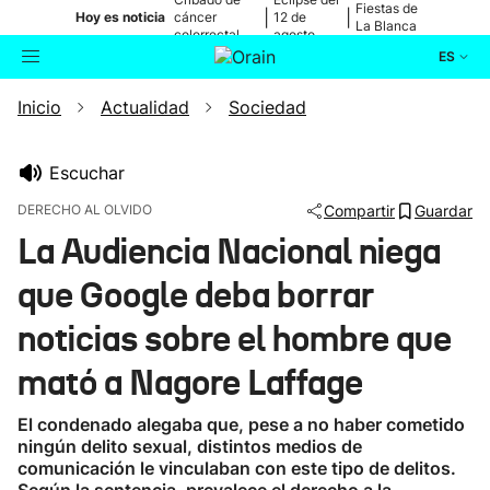
Fiestas de
|
|
Hoy es noticia
cáncer
12 de
La Blanca
colorrectal
agosto
ES
Inicio
Actualidad
Sociedad
Actualidad
Buscador
Política
Escuchar
DERECHO AL OLVIDO
Compartir
Guardar
Cultura
La Audiencia Nacional niega
que Google deba borrar
Ikusmiran
noticias sobre el hombre que
Eguraldia
mató a Nagore Laffage
El condenado alegaba que, pese a no haber cometido
ningún delito sexual, distintos medios de
comunicación le vinculaban con este tipo de delitos.