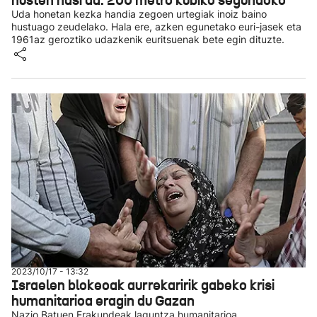
husten hasi da: 200 metro kubiko segundoko
Uda honetan kezka handia zegoen urtegiak inoiz baino
hustuago zeudelako. Hala ere, azken egunetako euri-jasek eta
1961az geroztiko udazkenik euritsuenak bete egin dituzte.
2023/10/17 - 13:32
Israelen blokeoak aurrekaririk gabeko krisi
humanitarioa eragin du Gazan
Nazio Batuen Erakundeak laguntza humanitarioa