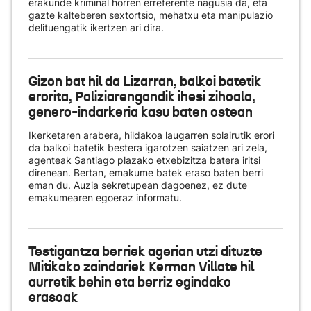
erakunde kriminal horren erreferente nagusia da, eta
gazte kalteberen sextortsio, mehatxu eta manipulazio
delituengatik ikertzen ari dira.
Gizon bat hil da Lizarran, balkoi batetik
erorita, Poliziarengandik ihesi zihoala,
genero-indarkeria kasu baten ostean
Ikerketaren arabera, hildakoa laugarren solairutik erori
da balkoi batetik bestera igarotzen saiatzen ari zela,
agenteak Santiago plazako etxebizitza batera iritsi
direnean. Bertan, emakume batek eraso baten berri
eman du. Auzia sekretupean dagoenez, ez dute
emakumearen egoeraz informatu.
Testigantza berriek agerian utzi dituzte
Mitikako zaindariek Kerman Villate hil
aurretik behin eta berriz egindako
erasoak