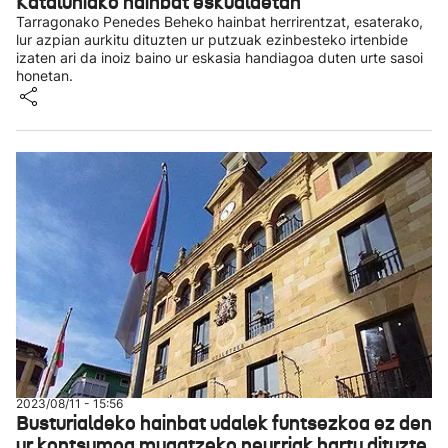
Kataluniako hainbat eskualdetan
Tarragonako Penedes Beheko hainbat herrirentzat, esaterako,
lur azpian aurkitu dituzten ur putzuak ezinbesteko irtenbide
izaten ari da inoiz baino ur eskasia handiagoa duten urte sasoi
honetan.
2023/08/11 - 15:56
Busturialdeko hainbat udalek funtsezkoa ez den
ur kontsumoa mugatzeko neurriak hartu dituzte