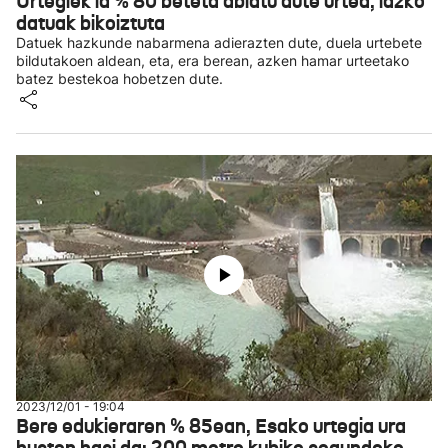
Urtegiek ia % 80 beteta abiatu dute urtea, iazko
datuak bikoiztuta
Datuek hazkunde nabarmena adierazten dute, duela urtebete
bildutakoen aldean, eta, era berean, azken hamar urteetako
batez bestekoa hobetzen dute.
2023/12/01 - 19:04
Bere edukieraren % 85ean, Esako urtegia ura