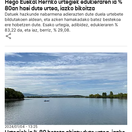
Hego Euskal Herriko urtegiek edukieraren ia %
80an hasi dute urtea, iazko bikoitza
Datuek hazkunde nabarmena adierazten dute duela urtebete
bildutakoen aldean, eta azken hamakadako batez bestekoa
ere hobetzen dute. Esako urtegia, adibidez, edukieraren %
83,22 da, eta iaz, berriz, % 29,08.
2024/01/04 - 13:25