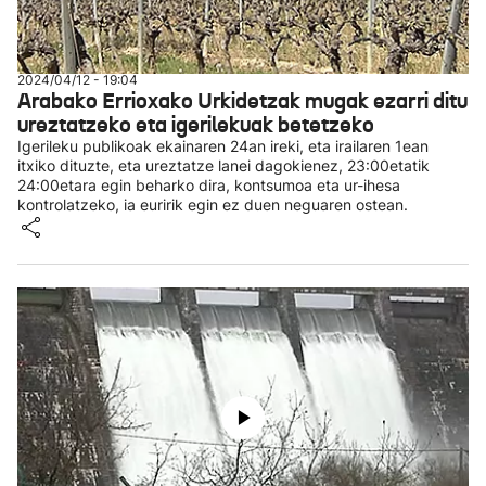
2024/04/12 - 19:04
Arabako Errioxako Urkidetzak mugak ezarri ditu
ureztatzeko eta igerilekuak betetzeko
Igerileku publikoak ekainaren 24an ireki, eta irailaren 1ean
itxiko dituzte, eta ureztatze lanei dagokienez, 23:00etatik
24:00etara egin beharko dira, kontsumoa eta ur-ihesa
kontrolatzeko, ia euririk egin ez duen neguaren ostean.