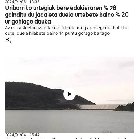
2024/01/08 - 13:36
Uribarriko urtegiak bere edukieraren % 78
gainditu du jada eta duela urtebete baino % 20
ur gehiago dauka
Azken asteetan izandako euriteek urtegiaren egoera hobetu
dute, duela hilabete baino 14 puntu gorago baitago.
2024/01/04 - 15:44