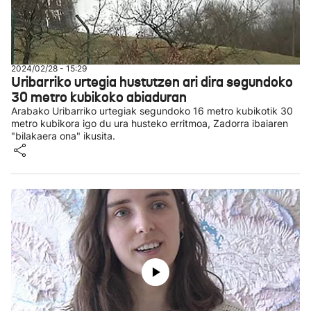
2024/02/28 - 15:29
Uribarriko urtegia hustutzen ari dira segundoko
30 metro kubikoko abiaduran
Arabako Uribarriko urtegiak segundoko 16 metro kubikotik 30
metro kubikora igo du ura husteko erritmoa, Zadorra ibaiaren
"bilakaera ona" ikusita.