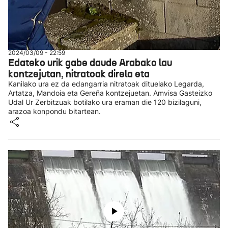
2024/03/09 - 22:59
Edateko urik gabe daude Arabako lau
kontzejutan, nitratoak direla eta
Kanilako ura ez da edangarria nitratoak dituelako Legarda,
Artatza, Mandoia eta Gereña kontzejuetan. Amvisa Gasteizko
Udal Ur Zerbitzuak botilako ura eraman die 120 bizilaguni,
arazoa konpondu bitartean.