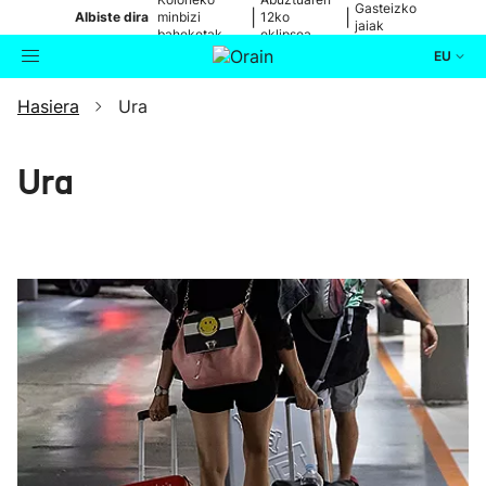
Gasteizko
|
|
Albiste dira
minbizi
12ko
jaiak
baheketak
eklipsea
EU
Hasiera
Ura
Aktualitatea
Bilatzailea
Politika
Ura
Kultura
Ikusmiran
Eguraldia