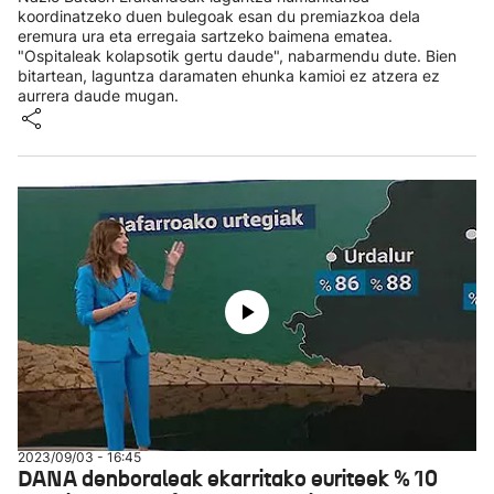
koordinatzeko duen bulegoak esan du premiazkoa dela
eremura ura eta erregaia sartzeko baimena ematea.
"Ospitaleak kolapsotik gertu daude", nabarmendu dute. Bien
bitartean, laguntza daramaten ehunka kamioi ez atzera ez
aurrera daude mugan.
2023/09/03 - 16:45
DANA denboraleak ekarritako euriteek % 10