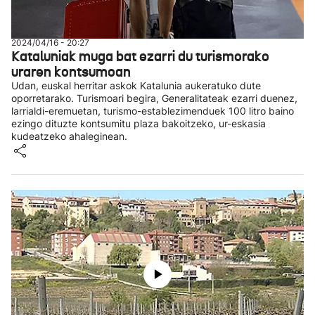
2024/04/16 - 20:27
Kataluniak muga bat ezarri du turismorako
uraren kontsumoan
Udan, euskal herritar askok Katalunia aukeratuko dute
oporretarako. Turismoari begira, Generalitateak ezarri duenez,
larrialdi-eremuetan, turismo-establezimenduek 100 litro baino
ezingo dituzte kontsumitu plaza bakoitzeko, ur-eskasia
kudeatzeko ahaleginean.