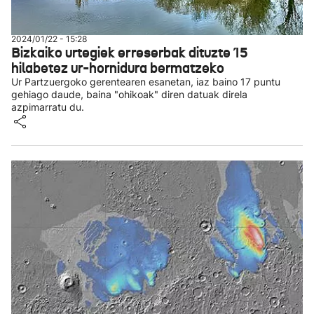
2024/01/22 - 15:28
Bizkaiko urtegiek erreserbak dituzte 15
hilabetez ur-hornidura bermatzeko
Ur Partzuergoko gerentearen esanetan, iaz baino 17 puntu
gehiago daude, baina "ohikoak" diren datuak direla
azpimarratu du.