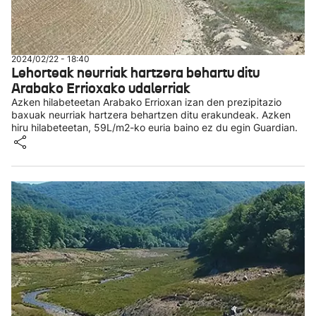
2024/02/22 - 18:40
Lehorteak neurriak hartzera behartu ditu
Arabako Errioxako udalerriak
Azken hilabeteetan Arabako Errioxan izan den prezipitazio
baxuak neurriak hartzera behartzen ditu erakundeak. Azken
hiru hilabeteetan, 59L/m2-ko euria baino ez du egin Guardian.