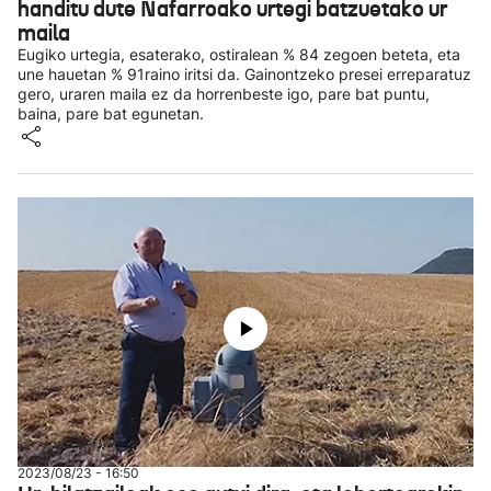
handitu dute Nafarroako urtegi batzuetako ur
maila
Eugiko urtegia, esaterako, ostiralean % 84 zegoen beteta, eta
une hauetan % 91raino iritsi da. Gainontzeko presei erreparatuz
gero, uraren maila ez da horrenbeste igo, pare bat puntu,
baina, pare bat egunetan.
2023/08/23 - 16:50