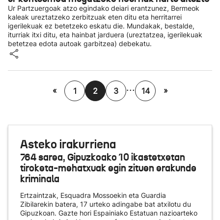
Ur Partzuergoak atzo egindako deiari erantzunez, Bermeok
kaleak ureztatzeko zerbitzuak eten ditu eta herritarrei
igerilekuak ez betetzeko eskatu die. Mundakak, bestalde,
iturriak itxi ditu, eta hainbat jarduera (ureztatzea, igerilekuak
betetzea edota autoak garbitzea) debekatu.
...
«
»
1
2
3
14
Asteko irakurriena
764 sarea, Gipuzkoako 10 ikastetxetan
tiroketa-mehatxuak egin zituen erakunde
kriminala
Ertzaintzak, Esquadra Mossoekin eta Guardia
Zibilarekin batera, 17 urteko adingabe bat atxilotu du
Gipuzkoan. Gazte hori Espainiako Estatuan nazioarteko