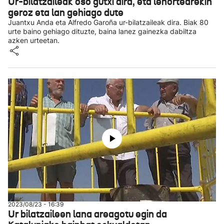
Ur-bilatzaileak oso gutxi dira, eta lehortearekin
geroz eta lan gehiago dute
Juantxu Anda eta Alfredo Garoña ur-bilatzaileak dira. Biak 80
urte baino gehiago dituzte, baina lanez gainezka dabiltza
azken urteetan.
2023/08/23 - 16:39
Ur bilatzaileen lana areagotu egin da