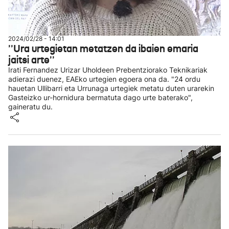
2024/02/28 - 14:01
''Ura urtegietan metatzen da ibaien emaria
jaitsi arte''
Irati Fernandez Urizar Uholdeen Prebentziorako Teknikariak
adierazi duenez, EAEko urtegien egoera ona da. "24 ordu
hauetan Ullibarri eta Urrunaga urtegiek metatu duten urarekin
Gasteizko ur-hornidura bermatuta dago urte baterako",
gaineratu du.