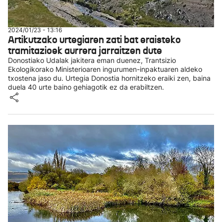
2024/01/23 - 13:16
Artikutzako urtegiaren zati bat eraisteko
tramitazioek aurrera jarraitzen dute
Donostiako Udalak jakitera eman duenez, Trantsizio
Ekologikorako Ministerioaren ingurumen-inpaktuaren aldeko
txostena jaso du. Urtegia Donostia hornitzeko eraiki zen, baina
duela 40 urte baino gehiagotik ez da erabiltzen.