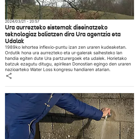
2024/03/21 - 20:57
Ura aurrezteko sistemak diseinatzeko
teknologiaz baliatzen dira Ura agentzia eta
Udalak
1989ko lehortea inflexio-puntu izan zen uraren kudeaketan.
Ordutik hona ura aurrezteko eta ur-galerak saihesteko lan
handia egiten dute Ura partzurergoek eta udalek. Horietako
batzuk ezagutu ditugu, apirilean Donostian egingo den uraren
nazioarteko Water Loss kongresu handiaren atarian.