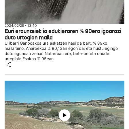
2024/02/28 - 13:40
Euri erauntsiek ia edukieraren % 90era igoarazi
dute urtegien maila
Ullibarri Ganboakoa ura askatzen hasi da bart, % 89ko
mailaraino. Añarbekoa % 90,13an egon da, eta hustu egingo
dute egunean zehar. Nafarroan ere, bete-beteta daude
urtegiak: Esakoa % 95ean.