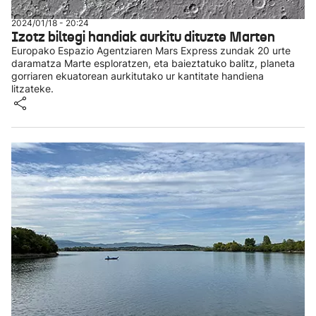
2024/01/18 - 20:24
Izotz biltegi handiak aurkitu dituzte Marten
Europako Espazio Agentziaren Mars Express zundak 20 urte
daramatza Marte esploratzen, eta baieztatuko balitz, planeta
gorriaren ekuatorean aurkitutako ur kantitate handiena
litzateke.