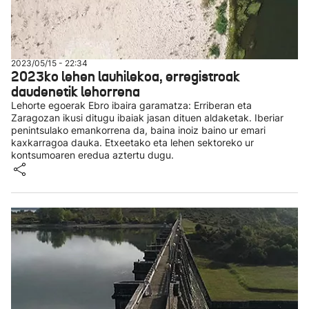
2023/05/15 - 22:34
2023ko lehen lauhilekoa, erregistroak
daudenetik lehorrena
Lehorte egoerak Ebro ibaira garamatza: Erriberan eta
Zaragozan ikusi ditugu ibaiak jasan dituen aldaketak. Iberiar
penintsulako emankorrena da, baina inoiz baino ur emari
kaxkarragoa dauka. Etxeetako eta lehen sektoreko ur
kontsumoaren eredua aztertu dugu.