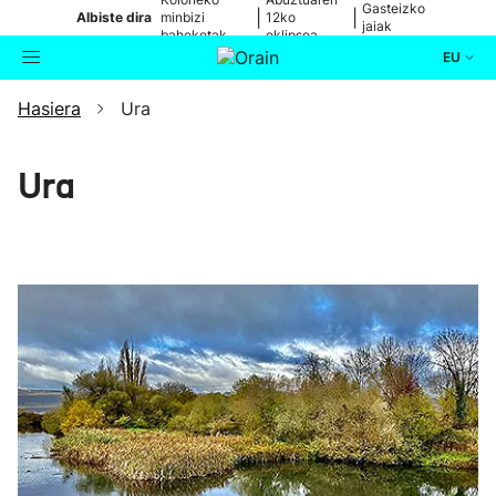
Gasteizko
|
|
Albiste dira
minbizi
12ko
jaiak
baheketak
eklipsea
EU
Hasiera
Ura
Aktualitatea
Bilatzailea
Politika
Ura
Kultura
Ikusmiran
Eguraldia