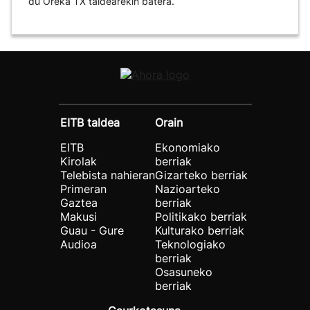
du Oreka TX taldearekin batera.
EITB taldea
Orain
EITB
Ekonomiako
Kirolak
berriak
Telebista nahieran
Gizarteko berriak
Primeran
Nazioarteko
Gaztea
berriak
Makusi
Politikako berriak
Guau - Gure
Kulturako berriak
Audioa
Teknologiako
berriak
Osasuneko
berriak