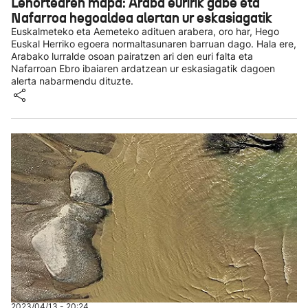
Lehortearen mapa: Araba euririk gabe eta
Nafarroa hegoaldea alertan ur eskasiagatik
Euskalmeteko eta Aemeteko adituen arabera, oro har, Hego
Euskal Herriko egoera normaltasunaren barruan dago. Hala ere,
Arabako lurralde osoan pairatzen ari den euri falta eta
Nafarroan Ebro ibaiaren ardatzean ur eskasiagatik dagoen
alerta nabarmendu dituzte.
2023/04/13 - 20:24