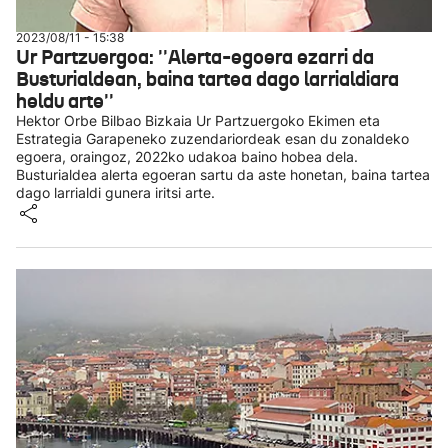
2023/08/11 - 15:38
Ur Partzuergoa: ''Alerta-egoera ezarri da
Busturialdean, baina tartea dago larrialdiara
heldu arte''
Hektor Orbe Bilbao Bizkaia Ur Partzuergoko Ekimen eta
Estrategia Garapeneko zuzendariordeak esan du zonaldeko
egoera, oraingoz, 2022ko udakoa baino hobea dela.
Busturialdea alerta egoeran sartu da aste honetan, baina tartea
dago larrialdi gunera iritsi arte.