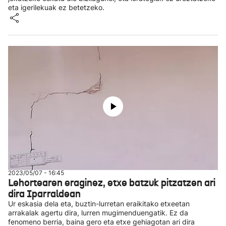
eta igerilekuak ez betetzeko.
2023/05/07 - 16:45
Lehortearen eraginez, etxe batzuk pitzatzen ari
dira Iparraldean
Ur eskasia dela eta, buztin-lurretan eraikitako etxeetan
arrakalak agertu dira, lurren mugimenduengatik. Ez da
fenomeno berria, baina gero eta etxe gehiagotan ari dira