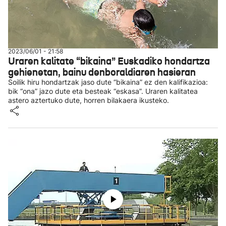
2023/06/01 - 21:58
Uraren kalitate “bikaina” Euskadiko hondartza
gehienetan, bainu denboraldiaren hasieran
Soilik hiru hondartzak jaso dute “bikaina” ez den kalifikazioa:
bik “ona” jazo dute eta besteak “eskasa”. Uraren kalitatea
astero aztertuko dute, horren bilakaera ikusteko.