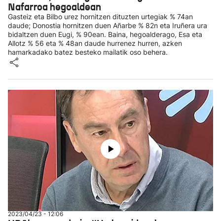
Nafarroa hegoaldean
Gasteiz eta Bilbo urez hornitzen dituzten urtegiak % 74an
daude; Donostia hornitzen duen Añarbe % 82n eta Iruñera ura
bidaltzen duen Eugi, % 90ean. Baina, hegoalderago, Esa eta
Allotz % 56 eta % 48an daude hurrenez hurren, azken
hamarkadako batez besteko mailatik oso behera.
2023/04/23 - 12:06