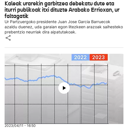
Kaleak urarekin garbitzea debekatu dute eta
iturri publikoak itxi dituzte Arabako Errioxan, ur
faltagatik
Ur Partzuergoko presidente Juan Jose Garcia Barruecok
azaldu duenez, uda garaian egon litezkeen arazoak saihesteko
prebentzio neurriak dira aipatutakoak.
2023/04/11 - 16:50