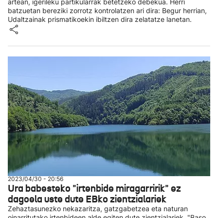
artean, igerileku partikularrak betetzeko debekua. Herri
batzuetan bereziki zorrotz kontrolatzen ari dira: Begur herrian,
Udaltzainak prismatikoekin ibiltzen dira zelatatze lanetan.
2023/04/30 - 20:56
Ura babesteko "irtenbide miragarririk" ez
dagoela uste dute EBko zientzialariek
Zehaztasunezko nekazaritza, gatzgabetzea eta naturan
oinarritutako irtenbideen alde egiten dute zientzialariek. "Baso