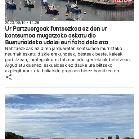
2023/08/10 - 14:26
Ur Partzuergoak funtsezkoa ez den ur
kontsumoa mugatzeko eskatu die
Busturialdeko udalei euri falta dela eta
Nahitaezkoak ez diren jardueretan kontsumoa murrizteko
neurriak eskatu dizkie erakundeak, besteak beste, kaleak
garbitzean, lorategiak ureztatzean edo igerilekuak betetzean.
Argudiatu duenez, eskualdeak ez dauka ura biltzeko
azpiegiturarik eta baliabide propioen bidez hornitzen da.