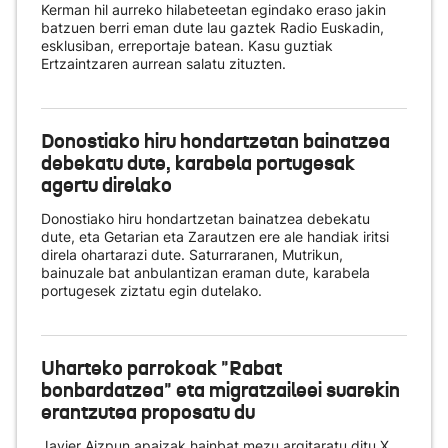
Kerman hil aurreko hilabeteetan egindako eraso jakin
batzuen berri eman dute lau gaztek Radio Euskadin,
esklusiban, erreportaje batean. Kasu guztiak
Ertzaintzaren aurrean salatu zituzten.
Donostiako hiru hondartzetan bainatzea
debekatu dute, karabela portugesak
agertu direlako
Donostiako hiru hondartzetan bainatzea debekatu
dute, eta Getarian eta Zarautzen ere ale handiak iritsi
direla ohartarazi dute. Saturraranen, Mutrikun,
bainuzale bat anbulantizan eraman dute, karabela
portugesek ziztatu egin dutelako.
Uharteko parrokoak "Rabat
bonbardatzea" eta migratzaileei suarekin
erantzutea proposatu du
Javier Aizpun apaizak hainbat mezu argitaratu ditu X