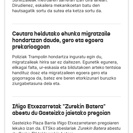
Dirudienez, eskailera mekanikoetan batu den
hautsagatik sortu da sutea eta ketza sortu da.
Ceutara heldutako ehunka migratzaile
hondartzan daude, gero eta egoera
prekarioagoan
Poliziak Trampolin hondartza inguratu egin du,
migratzaileak hirira sar ez daitezen. Egunetik egunera,
elikagai falta, ur-eskasia eta bildutakoen arteko tentsioa
handituz doaz eta migratzaileen egoera gero eta
gogorragoa da, batez ere beren etorkizunari buruzko
ziurgabetasuna dela eta.
Iñigo Etxezarretak "Zurekin Batera"
abestu du Gasteizko jaietako pregoian
Gasteizko Plaza Barria Iñigo Etxezarretaren pregoiaren
lekuko izan da. ETSko abeslariak
Zurekin Batera
abestu