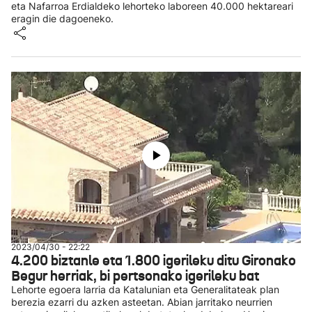
eta Nafarroa Erdialdeko lehorteko laboreen 40.000 hektareari
eragin die dagoeneko.
2023/04/30 - 22:22
4.200 biztanle eta 1.800 igerileku ditu Gironako
Begur herriak, bi pertsonako igerileku bat
Lehorte egoera larria da Katalunian eta Generalitateak plan
berezia ezarri du azken asteetan. Abian jarritako neurrien