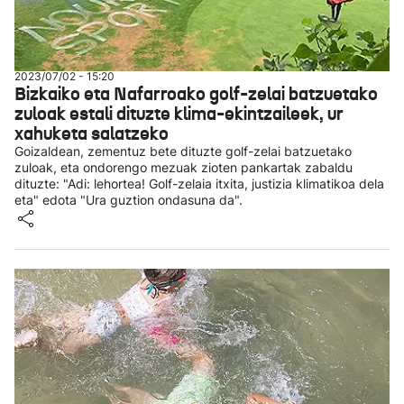
2023/07/02 - 15:20
Bizkaiko eta Nafarroako golf-zelai batzuetako
zuloak estali dituzte klima-ekintzaileek, ur
xahuketa salatzeko
Goizaldean, zementuz bete dituzte golf-zelai batzuetako
zuloak, eta ondorengo mezuak zioten pankartak zabaldu
dituzte: "Adi: lehortea! Golf-zelaia itxita, justizia klimatikoa dela
eta" edota "Ura guztion ondasuna da".