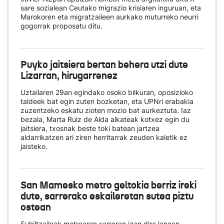
sare sozialean Ceutako migrazio krisiaren inguruan, eta
Marokoren eta migratzaileen aurkako muturreko neurri
gogorrak proposatu ditu.
Puyko jaitsiera bertan behera utzi dute
Lizarran, hirugarrenez
Uztailaren 29an egindako osoko bilkuran, oposizioko
taldeek bat egin zuten bozketan, eta UPNri erabakia
zuzentzeko eskatu zioten mozio bat aurkeztuta. Iaz
bezala, Marta Ruiz de Alda alkateak kotxez egin du
jaitsiera, txosnak beste toki batean jartzea
aldarrikatzen ari ziren herritarrak zeuden kaletik ez
jaisteko.
San Mamesko metro geltokia berriz ireki
dute, sarrerako eskaileretan sutea piztu
ostean
Suhiltzaileak metroaren sarreran izan dira lanean.