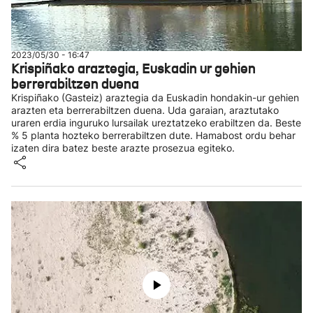
2023/05/30 - 16:47
Krispiñako araztegia, Euskadin ur gehien
berrerabiltzen duena
Krispiñako (Gasteiz) araztegia da Euskadin hondakin-ur gehien
arazten eta berrerabiltzen duena. Uda garaian, araztutako
uraren erdia inguruko lursailak ureztatzeko erabiltzen da. Beste
% 5 planta hozteko berrerabiltzen dute. Hamabost ordu behar
izaten dira batez beste arazte prosezua egiteko.