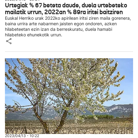
Urtegiak % 67 beteta daude, duela urtebeteko
mailatik urrun, 2022an % 89ra iritsi baitziren
Euskal Herriko urak 2022ko apirilean iritsi ziren maila gorenera,
baina urrira arte nabarmen jaisten egon ondoren, azken
hilabeteetan ezin izan da berreskuratu, duela hamabi
hilabeteko ehunekotik urrun.
2023/04/13 - 10:22