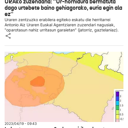
URAko zuzendaria: ''Ur-hornidura bermatuta
dago urtebete baino gehiagorako, euria egin ala
ez''
Uraren zentzuzko erabilera egiteko eskatu die herritarrei
Antonio Aiz Uraren Euskal Agentziaren zuzendari nagusiak,
"oparotasun nahiz urritasun garaietan" (jatorriz, gaztelaniaz).
2023/04/19 - 09:43