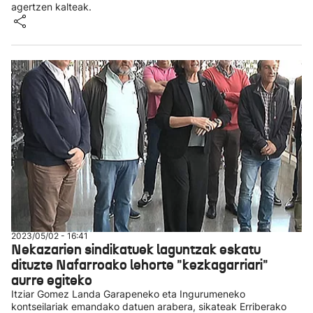
agertzen kalteak.
2023/05/02 - 16:41
Nekazarien sindikatuek laguntzak eskatu
dituzte Nafarroako lehorte "kezkagarriari"
aurre egiteko
Itziar Gomez Landa Garapeneko eta Ingurumeneko
kontseilariak emandako datuen arabera, sikateak Erriberako