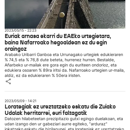
2023/05/15 - 22:23
Euriak arnasa ekarri du EAEko urtegietara,
baina Nafarroako hegoaldean ez du egin
oraingoz
Arabako Uribarri Ganboa eta Urrunagako urtegiek edukieraren
% 74,5 eta % 76,8 dute beteta, hurrenez hurren. Bestalde,
Añarbeko ur-mailak ere gora egin du euriteen ondorioz, eta
edukiera osoaren % 89ra iritsi da. Nafarroako urtegien ur-maila,
aldiz, ez da edukieraren % 50era iristen.
2023/05/09 - 14:21
Lorategiak ez ureztatzeko eskatu die Zuiako
Udalak herritarrei, euri faltagatik
Datozen hilabeteetan prezipitazio gutxi egingo duelakoan, eta
udan izango den ur gabeziari aurre egiteko, "arduraz"
jokatzeko eskatu die bizilagunei, eta lorategiak ez ureztatzeko