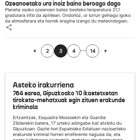
Ozeanoetako ura inoiz baino beroago dago
Planeta osoko ozeanoen batez besteko tenperatura 21,1
gradutara iritsi da apirilean. Ondorioz, ur lurrun gehiago igoko
da atmosferara eta horrek eragina izango du meteorologian.
...
«
»
2
3
4
14
Asteko irakurriena
764 sarea, Gipuzkoako 10 ikastetxetan
tiroketa-mehatxuak egin zituen erakunde
kriminala
Ertzaintzak, Esquadra Mossoekin eta Guardia
Zibilarekin batera, 17 urteko adingabe bat atxilotu du
Gipuzkoan. Gazte hori Espainiako Estatuan nazioarteko
erakunde kriminal horren erreferente nagusia da, eta
gazte kalteberen sextortsio, mehatxu eta manipulazio