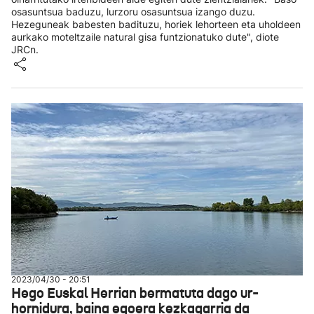
osasuntsua baduzu, lurzoru osasuntsua izango duzu.
Hezeguneak babesten badituzu, horiek lehorteen eta uholdeen
aurkako moteltzaile natural gisa funtzionatuko dute", diote
JRCn.
2023/04/30 - 20:51
Hego Euskal Herrian bermatuta dago ur-
hornidura, baina egoera kezkagarria da