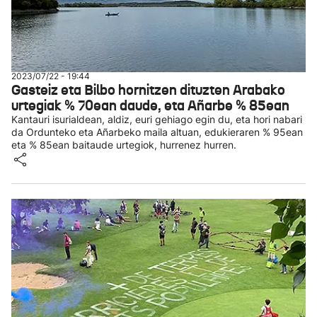
2023/07/22 - 19:44
Gasteiz eta Bilbo hornitzen dituzten Arabako
urtegiak % 70ean daude, eta Añarbe % 85ean
Kantauri isurialdean, aldiz, euri gehiago egin du, eta hori nabari
da Ordunteko eta Añarbeko maila altuan, edukieraren % 95ean
eta % 85ean baitaude urtegiok, hurrenez hurren.