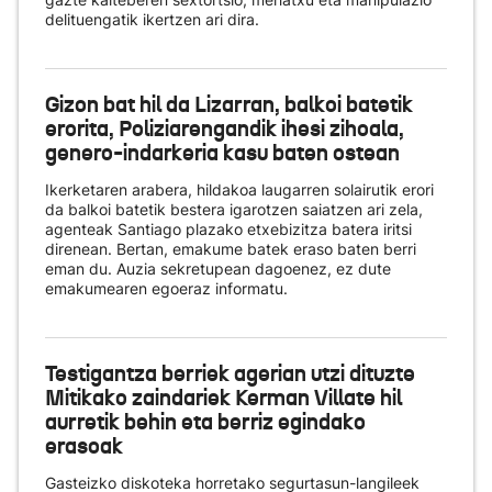
delituengatik ikertzen ari dira.
Gizon bat hil da Lizarran, balkoi batetik
erorita, Poliziarengandik ihesi zihoala,
genero-indarkeria kasu baten ostean
Ikerketaren arabera, hildakoa laugarren solairutik erori
da balkoi batetik bestera igarotzen saiatzen ari zela,
agenteak Santiago plazako etxebizitza batera iritsi
direnean. Bertan, emakume batek eraso baten berri
eman du. Auzia sekretupean dagoenez, ez dute
emakumearen egoeraz informatu.
Testigantza berriek agerian utzi dituzte
Mitikako zaindariek Kerman Villate hil
aurretik behin eta berriz egindako
erasoak
Gasteizko diskoteka horretako segurtasun-langileek