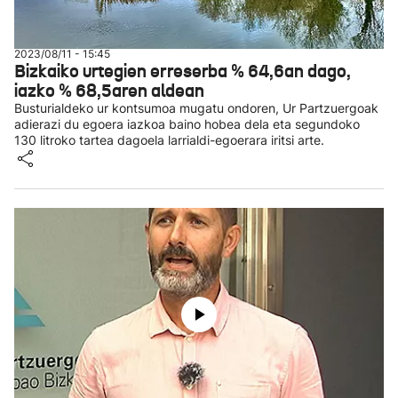
2023/08/11 - 15:45
Bizkaiko urtegien erreserba % 64,6an dago,
iazko % 68,5aren aldean
Busturialdeko ur kontsumoa mugatu ondoren, Ur Partzuergoak
adierazi du egoera iazkoa baino hobea dela eta segundoko
130 litroko tartea dagoela larrialdi-egoerara iritsi arte.