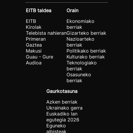
EITB taldea
Orain
EITB
Ekonomiako
Kirolak
berriak
Telebista nahieran
Gizarteko berriak
Primeran
Nazioarteko
Gaztea
berriak
Makusi
Politikako berriak
Guau - Gure
Kulturako berriak
Audioa
Teknologiako
berriak
Osasuneko
berriak
Gaurkotasuna
Azken berriak
Ukrainako gerra
Euskadiko lan
egutegia 2026
Eguneko
albisteak