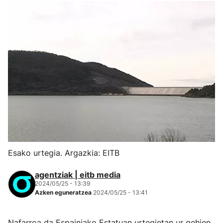
Esako urtegia. Argazkia: EITB
agentziak | eitb media
2024/05/25 - 13:39
Azken eguneratzea
2024/05/25 - 13:41
Nafarroa da Espainiako Estatuan urtegietan ur gehien