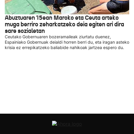
Abuztuaren 15ean Maroko eta Ceuta arteko
muga berriro zeharkatzeko deia egiten ari dira
sare sozialetan
Ceutako Gobernuaren bozeramaileak ziurtatu duenez,
Espainiako Gobernuak deialdi horren berri du, eta iragan asteko
krisia ez errepikatzeko baliabide nahikoak jartzea espero du.