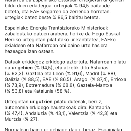
bildu duen erkidegoa, urtegiak % 94,5 baitaude
beteta, eta EAE seigarren da zerrenda horretan,
urtegiak batez beste % 86,5 baititu beteta.
Espainiako Energia Trantsiziorako Ministerioak
zabaldutako datuen arabera, horixe da Hego Euskal
Herriko urtegietan pilatutako ur kantitatea, EAEko
ekialdean eta Nafarroan ohi baino urte hasiera
hezeagoa izan ostean.
Datuak erkidegoz erkidego aztertuta, Nafarroan pilatu
da
ur gehien
(% 94,5), eta atzetik ditu Asturias
(% 92,3), Gaztela eta Leon (% 91,6), Madril (% 88),
Galizia (% 88,5), EAE (% 86,5), Aragoi (% 87,4), Errioxa
(% 73,9), Extremadura (% 68,8), Gaztela-Mantxa
(% 53,8) eta Katalunia (58 %).
Urtegietan
ur gutxien
pilatu dutenak, berriz,
autonomia erkidego hauetakoak dira: Kantabria
(% 47,4), Andaluzia (% 43,1), Valentzia (% 42,3) eta
Murtzia (% 27).
Normalean baino ur gehiago dago, beraz, Espainiako