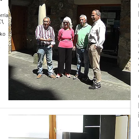
rria
1,
ako
.