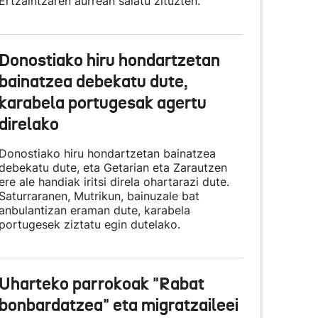
Ertzaintzaren aurrean salatu zituzten.
Donostiako hiru hondartzetan
bainatzea debekatu dute,
karabela portugesak agertu
direlako
Donostiako hiru hondartzetan bainatzea
debekatu dute, eta Getarian eta Zarautzen
ere ale handiak iritsi direla ohartarazi dute.
Saturraranen, Mutrikun, bainuzale bat
anbulantizan eraman dute, karabela
portugesek ziztatu egin dutelako.
Uharteko parrokoak "Rabat
bonbardatzea" eta migratzaileei