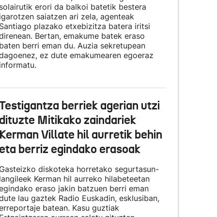
solairutik erori da balkoi batetik bestera
igarotzen saiatzen ari zela, agenteak
Santiago plazako etxebizitza batera iritsi
direnean. Bertan, emakume batek eraso
baten berri eman du. Auzia sekretupean
dagoenez, ez dute emakumearen egoeraz
informatu.
Testigantza berriek agerian utzi
dituzte Mitikako zaindariek
Kerman Villate hil aurretik behin
eta berriz egindako erasoak
Gasteizko diskoteka horretako segurtasun-
langileek Kerman hil aurreko hilabeteetan
egindako eraso jakin batzuen berri eman
dute lau gaztek Radio Euskadin, esklusiban,
erreportaje batean. Kasu guztiak