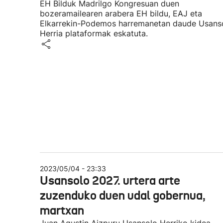
EH Bilduk Madrilgo Kongresuan duen
bozeramailearen arabera EH bildu, EAJ eta
Elkarrekin-Podemos harremanetan daude Usans
Herria plataformak eskatuta.
2023/05/04 - 23:33
Usansolo 2027. urtera arte
zuzenduko duen udal gobernua,
martxan