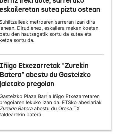
berriz ireki dute, sarrerako
eskaileretan sutea piztu ostean
Suhiltzaileak metroaren sarreran izan dira
lanean. Dirudienez, eskailera mekanikoetan
batu den hautsagatik sortu da sutea eta
ketza sortu da.
Iñigo Etxezarretak "Zurekin
Batera" abestu du Gasteizko
jaietako pregoian
Gasteizko Plaza Barria Iñigo Etxezarretaren
pregoiaren lekuko izan da. ETSko abeslariak
Zurekin Batera
abestu du Oreka TX
taldearekin batera.