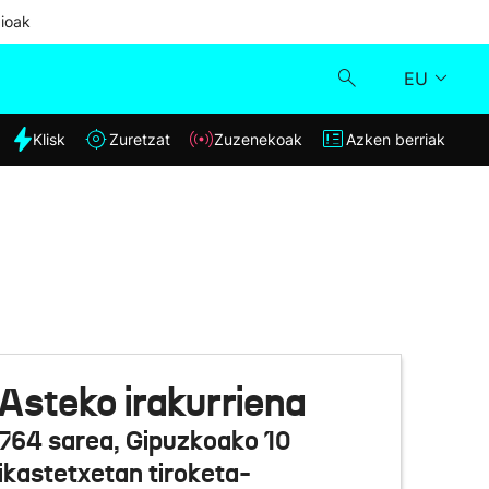
ioak
EU
dia
Klisk
Zuretzat
Zuzenekoak
Azken berriak
Klisk
Zuzenekoak
Zuretzat
Azken berriak
Asteko irakurriena
764 sarea, Gipuzkoako 10
ikastetxetan tiroketa-