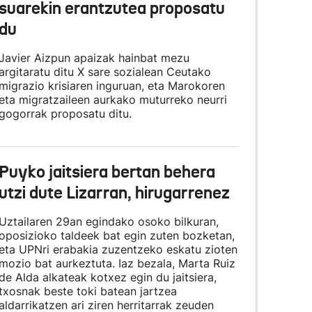
suarekin erantzutea proposatu
du
Javier Aizpun apaizak hainbat mezu
argitaratu ditu X sare sozialean Ceutako
migrazio krisiaren inguruan, eta Marokoren
eta migratzaileen aurkako muturreko neurri
gogorrak proposatu ditu.
Puyko jaitsiera bertan behera
utzi dute Lizarran, hirugarrenez
Uztailaren 29an egindako osoko bilkuran,
oposizioko taldeek bat egin zuten bozketan,
eta UPNri erabakia zuzentzeko eskatu zioten
mozio bat aurkeztuta. Iaz bezala, Marta Ruiz
de Alda alkateak kotxez egin du jaitsiera,
txosnak beste toki batean jartzea
aldarrikatzen ari ziren herritarrak zeuden