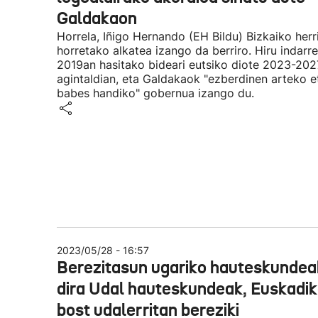
Galdakaon
Horrela, Iñigo Hernando (EH Bildu) Bizkaiko herr
horretako alkatea izango da berriro. Hiru indarr
2019an hasitako bideari eutsiko diote 2023-202
agintaldian, eta Galdakaok "ezberdinen arteko e
babes handiko" gobernua izango du.
2023/05/28 - 16:57
Berezitasun ugariko hauteskundea
dira Udal hauteskundeak, Euskadi
bost udalerritan bereziki