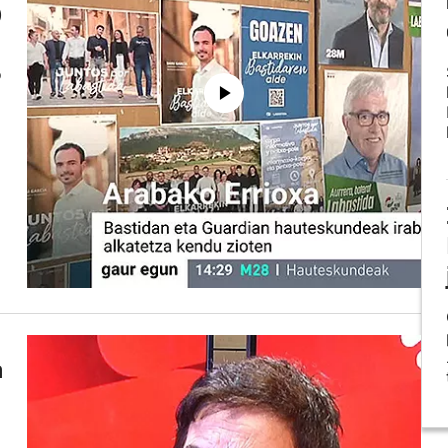
)
o
n