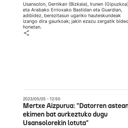
Usansolon, Gernikan (Bizkaia), Irunen (Gipuzkoa
eta Arabako Errioxako Bastidan eta Guardian,
adibidez, berezitasun ugariko hauteskundeak
izango dira gaurkoak; jakin ezazu zergatik bide
honetan.
2023/05/05 - 12:50
Mertxe Aizpurua: "Datorren astea
ekimen bat aurkeztuko dugu
Usansolorekin lotuta"