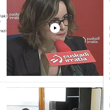
riak
a
razi