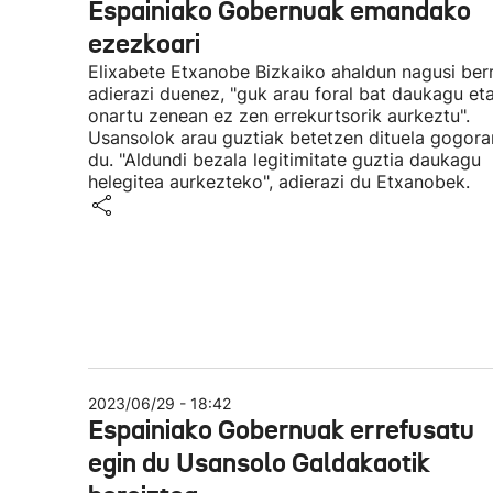
Espainiako Gobernuak emandako
ezezkoari
Elixabete Etxanobe Bizkaiko ahaldun nagusi ber
adierazi duenez, "guk arau foral bat daukagu et
onartu zenean ez zen errekurtsorik aurkeztu".
Usansolok arau guztiak betetzen dituela gogora
du. "Aldundi bezala legitimitate guztia daukagu
helegitea aurkezteko", adierazi du Etxanobek.
2023/06/29 - 18:42
Espainiako Gobernuak errefusatu
egin du Usansolo Galdakaotik