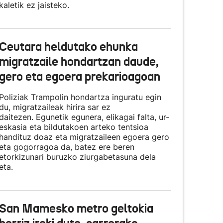
kaletik ez jaisteko.
Ceutara heldutako ehunka
migratzaile hondartzan daude,
gero eta egoera prekarioagoan
Poliziak Trampolin hondartza inguratu egin
du, migratzaileak hirira sar ez
daitezen. Egunetik egunera, elikagai falta, ur-
eskasia eta bildutakoen arteko tentsioa
handituz doaz eta migratzaileen egoera gero
eta gogorragoa da, batez ere beren
etorkizunari buruzko ziurgabetasuna dela
eta.
San Mamesko metro geltokia