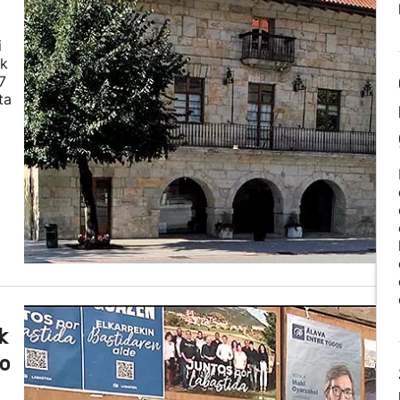
i
ek
7
ta
k
ko