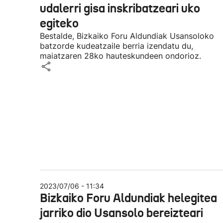
udalerri gisa inskribatzeari uko
egiteko
Bestalde, Bizkaiko Foru Aldundiak Usansoloko
batzorde kudeatzaile berria izendatu du,
maiatzaren 28ko hauteskundeen ondorioz.
2023/07/06 - 11:34
Bizkaiko Foru Aldundiak helegitea
jarriko dio Usansolo bereizteari