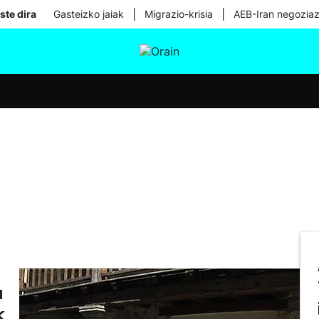
|
|
ste dira
Gasteizko jaiak
Migrazio-krisia
AEB-Iran negoziaz
tura
Ikusmiran
Egural
Osasuna
Teknologia
a
k