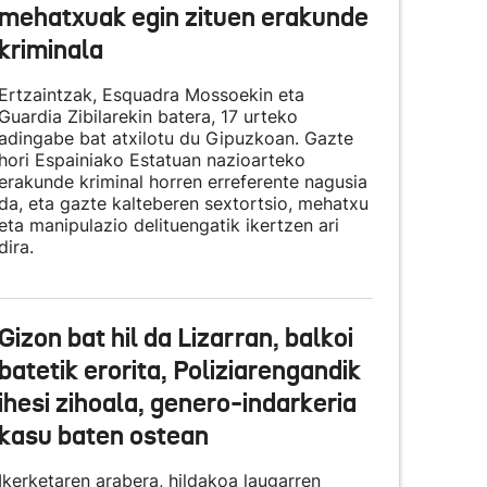
mehatxuak egin zituen erakunde
kriminala
Ertzaintzak, Esquadra Mossoekin eta
Guardia Zibilarekin batera, 17 urteko
adingabe bat atxilotu du Gipuzkoan. Gazte
hori Espainiako Estatuan nazioarteko
erakunde kriminal horren erreferente nagusia
da, eta gazte kalteberen sextortsio, mehatxu
eta manipulazio delituengatik ikertzen ari
dira.
Gizon bat hil da Lizarran, balkoi
batetik erorita, Poliziarengandik
ihesi zihoala, genero-indarkeria
kasu baten ostean
Ikerketaren arabera, hildakoa laugarren