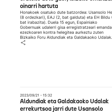
oinarri hartuta
Honakoek osatuko dute batzordea: Usansolo He
(8 ordezkari), EAJ (2, bat galduta) eta EH Bildu (
bat irabazita). Duela 15 egun, Espainiako
Gobernuak udalerri gisa erregistratzeari emand
ezezkoaren kontra helegitea aurkeztu zuten
Bizkaiko Foru Aldundiak eta Galdakaoko Udalak
2023/09/21 - 15:32
Aldundiak eta Galdakaoko Udalak
errekurtsoa jarri dute Usansolo