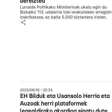
bereiztea
Lurralde Politikako Ministerioak ukatu egin du
Bizkaiko 113. udalerria toki-erakundeen erregist
inskribatzea, ez baita 5.000 biztanlera iristen.
2023/06/16 - 22:33
EH Bilduk eta Usansolo Herria eta
Auzoak herri plataformek
legealdirako akordioa sinatu dute