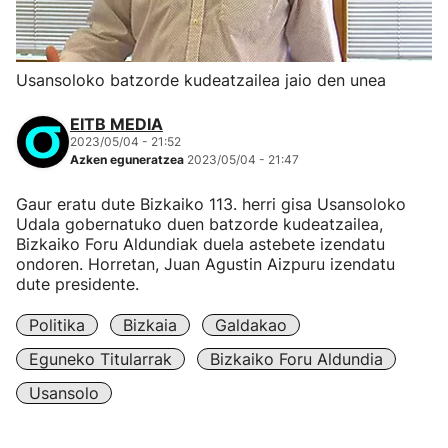
Usansoloko batzorde kudeatzailea jaio den unea
EITB MEDIA
2023/05/04 - 21:52
Azken eguneratzea
2023/05/04 - 21:47
Gaur eratu dute Bizkaiko 113. herri gisa Usansoloko
Udala gobernatuko duen batzorde kudeatzailea,
Bizkaiko Foru Aldundiak duela astebete izendatu
ondoren. Horretan, Juan Agustin Aizpuru izendatu
dute presidente.
Politika
Bizkaia
Galdakao
Eguneko Titularrak
Bizkaiko Foru Aldundia
Usansolo