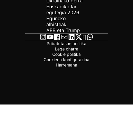
Ukrainako gerra
Euskadiko lan
egutegia 2026
Eguneko
albisteak
AEB eta Trump
Pribatutasun politika
Lege oharra
Cookie politika
Cookieen konfigurazioa
Harremana