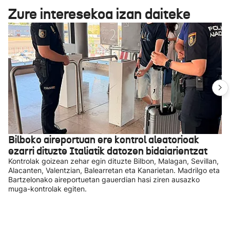
Zure interesekoa izan daiteke
Bilboko aireportuan ere kontrol aleatorioak
ezarri dituzte Italiatik datozen bidaiarientzat
Kontrolak goizean zehar egin dituzte Bilbon, Malagan, Sevillan,
Alacanten, Valentzian, Balearretan eta Kanarietan. Madrilgo eta
Bartzelonako aireportuetan gauerdian hasi ziren ausazko
muga-kontrolak egiten.