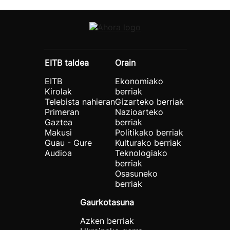
EITB taldea
Orain
EITB
Ekonomiako
Kirolak
berriak
Telebista nahieran
Gizarteko berriak
Primeran
Nazioarteko
Gaztea
berriak
Makusi
Politikako berriak
Guau - Gure
Kulturako berriak
Audioa
Teknologiako
berriak
Osasuneko
berriak
Gaurkotasuna
Azken berriak