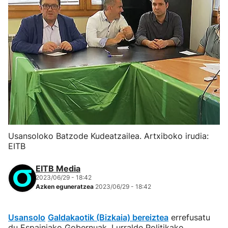
Usansoloko Batzode Kudeatzailea. Artxiboko irudia:
EITB
EITB Media
2023/06/29 - 18:42
Azken eguneratzea
2023/06/29 - 18:42
Usansolo
Galdakaotik (Bizkaia) bereiztea
errefusatu
du Espainiako Gobernuak. Lurralde Politikako