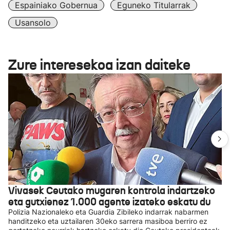
Espainiako Gobernua
Eguneko Titularrak
Usansolo
Zure interesekoa izan daiteke
Vivasek Ceutako mugaren kontrola indartzeko
eta gutxienez 1.000 agente izateko eskatu du
Polizia Nazionaleko eta Guardia Zibileko indarrak nabarmen
handitzeko eta uztailaren 30eko sarrera masiboa berriro ez