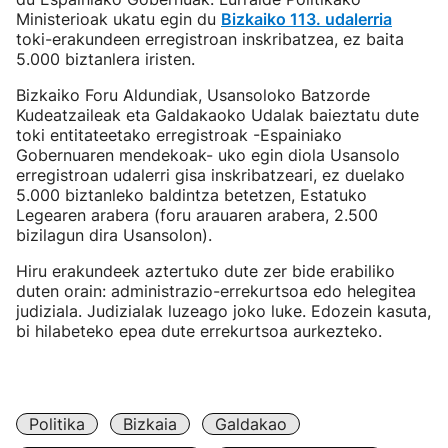
Ministerioak ukatu egin du
Bizkaiko 113. udalerria
toki-erakundeen erregistroan inskribatzea, ez baita
5.000 biztanlera iristen.
Bizkaiko Foru Aldundiak, Usansoloko Batzorde
Kudeatzaileak eta Galdakaoko Udalak baieztatu dute
toki entitateetako erregistroak -Espainiako
Gobernuaren mendekoak- uko egin diola Usansolo
erregistroan udalerri gisa inskribatzeari, ez duelako
5.000 biztanleko baldintza betetzen, Estatuko
Legearen arabera (foru arauaren arabera, 2.500
bizilagun dira Usansolon).
Hiru erakundeek aztertuko dute zer bide erabiliko
duten orain: administrazio-errekurtsoa edo helegitea
judiziala. Judizialak luzeago joko luke. Edozein kasuta,
bi hilabeteko epea dute errekurtsoa aurkezteko.
Politika
Bizkaia
Galdakao