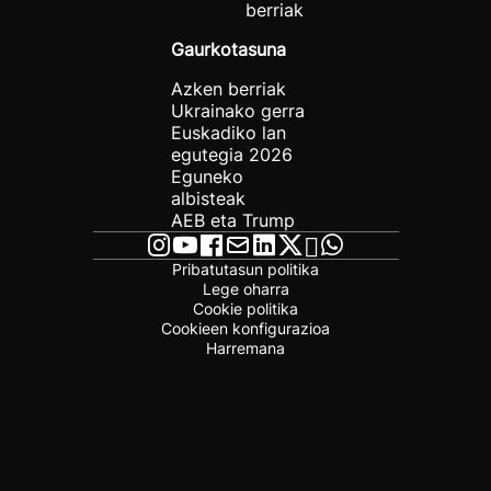
berriak
Gaurkotasuna
Azken berriak
Ukrainako gerra
Euskadiko lan
egutegia 2026
Eguneko
albisteak
AEB eta Trump
Pribatutasun politika
Lege oharra
Cookie politika
Cookieen konfigurazioa
Harremana