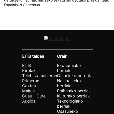
gertatzeko neurriak hartzeko eskatu dio Ceutako presidenteak
Espainiako Gobernuari.
EITB taldea
Orain
EITB
Ekonomiako
Kirolak
berriak
Telebista nahieran
Gizarteko berriak
Primeran
Nazioarteko
Gaztea
berriak
Makusi
Politikako berriak
Guau - Gure
Kulturako berriak
Audioa
Teknologiako
berriak
Osasuneko