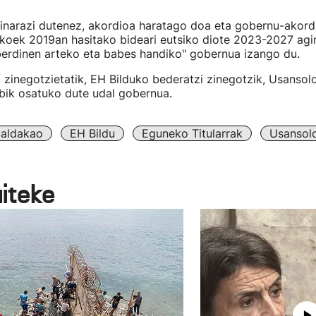
kinarazi dutenez, akordioa haratago doa eta gobernu-akord
tikoek 2019an hasitako bideari eutsiko diote 2023-2027 agin
erdinen arteko eta babes handiko" gobernua izango du.
zinegotzietatik, EH Bilduko bederatzi zinegotzik, Usansolo
bik osatuko dute udal gobernua.
aldakao
EH Bildu
Eguneko Titularrak
Usansol
aiteke