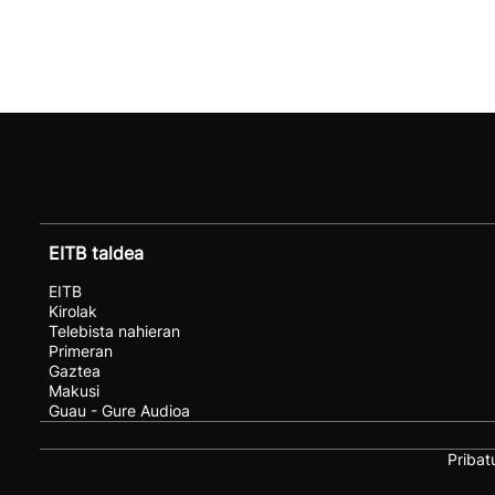
EITB taldea
EITB
Kirolak
Telebista nahieran
Primeran
Gaztea
Makusi
Guau - Gure Audioa
Pribat