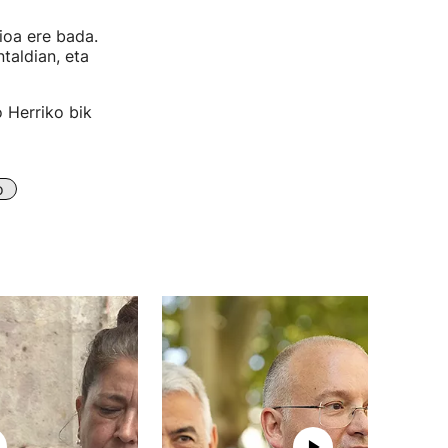
ioa ere bada.
taldian, eta
 Herriko bik
o