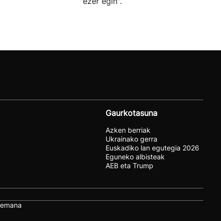
"ezer egin".
Gaurkotasuna
Azken berriak
Ukrainako gerra
Euskadiko lan egutegia 2026
Eguneko albisteak
AEB eta Trump
remana