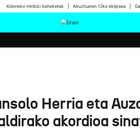
|
|
Koloneko minbizi baheketak
Abuztuaren 12ko eklipsea
Ga
tura
Ikusmiran
Egural
Osasuna
Teknologia
nsolo Herria eta Auzo
ldirako akordioa sina