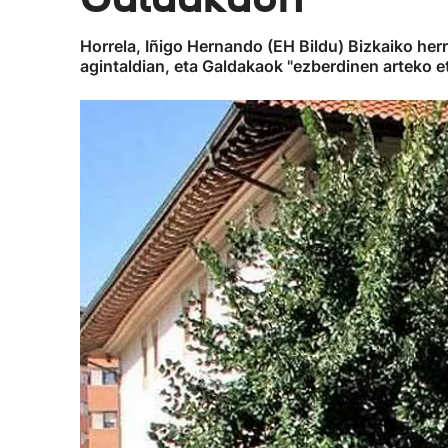
Horrela, Iñigo Hernando (EH Bildu) Bizkaiko her
agintaldian, eta Galdakaok "ezberdinen arteko 