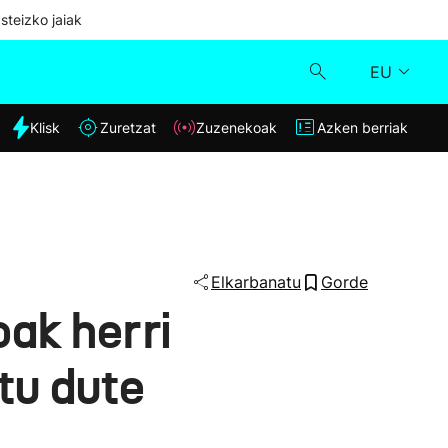
steizko jaiak
EU
dia
Klisk
Zuretzat
Zuzenekoak
Azken berriak
Klisk
Zuzenekoak
Zuretzat
Elkarbanatu
Gorde
ak herri
Azken berriak
tu dute