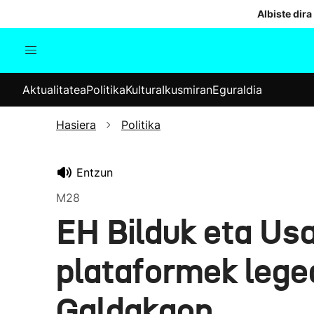
Albiste dira
Aktualitatea
Politika
Kul
Aktualitatea
Politika
Kultura
Ikusmiran
Eguraldia
Gizartea
Hauteskundeak
Ekonomia
Hasiera
Politika
Munduko albisteak
Entzun
M28
EH Bilduk eta Usa
plataformek legea
Galdakaon