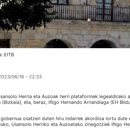
a: EITB
2023/06/16 - 22:33
sansolo Herria eta Auzoak herri plataformek legealdirako a
(Bizkaia), eta, beraz, Iñigo Hernando Arriandiaga (EH Bild
gobernua osatzen duten hiru indarrek akordioa lortu dute 
duko, Usansolo Herriko eta Auzoetako zinegotziek Iñigo H