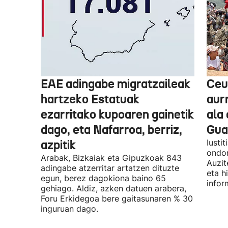
EAE adingabe migratzaileak
Ceu
hartzeko Estatuak
aurr
ezarritako kupoaren gainetik
ala 
dago, eta Nafarroa, berriz,
Guar
azpitik
Iusti
ondor
Arabak, Bizkaiak eta Gipuzkoak 843
Auzit
adingabe atzerritar artatzen dituzte
eta h
egun, berez dagokiona baino 65
infor
gehiago. Aldiz, azken datuen arabera,
Foru Erkidegoa bere gaitasunaren % 30
inguruan dago.