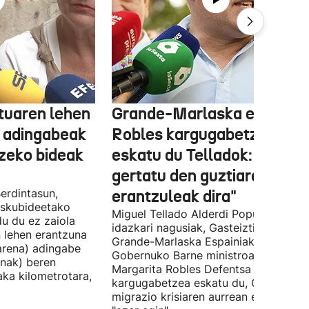
tuaren lehen
Grande-Marlaska eta
 adingabeak
Robles kargugabetzea
tzeko bideak
eskatu du Telladok: "Ceuta
gertatu den guztiaren
erdintasun,
erantzuleak dira"
 Eskubideetako
Miguel Tellado Alderdi Popularraren
u du ez zaiola
idazkari nagusiak, Gasteiztik, Fernan
n lehen erantzuna
Grande-Marlaska Espainiako
arena) adingabe
Gobernuko Barne ministroa eta
nak) beren
Margarita Robles Defentsa ministroa
laka kilometrotara,
kargugabetzea eskatu du, Ceutako
migrazio krisiaren aurrean ez dutelak