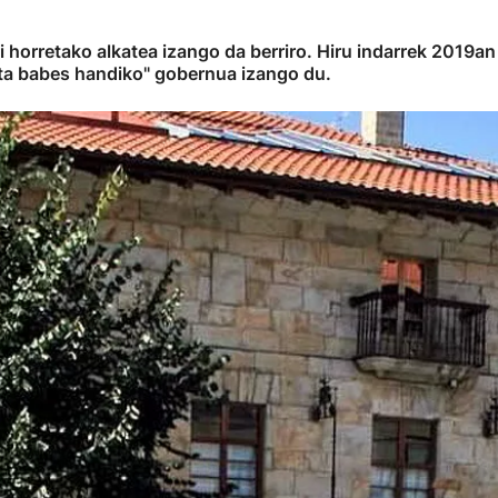
ri horretako alkatea izango da berriro. Hiru indarrek 2019a
eta babes handiko" gobernua izango du.