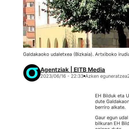
Galdakaoko udaletxea (Bizkaia). Artxiboko irudi
Agentziak | EITB Media
2023/06/16 - 22:33
Azken eguneratzea
EH Bilduk eta U
dute Galdakaon 
berriro alkate.
Gaur egun udal 
bilkuran EH Bil