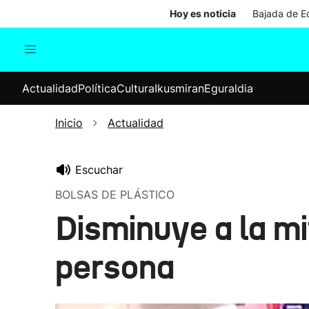
Hoy es noticia
Bajada de Ed
Actualidad
Política
Cul
Actualidad
Política
Cultura
Ikusmiran
Eguraldia
Sociedad
Elecciones
Economía
Inicio
Actualidad
Internacional
Escuchar
BOLSAS DE PLÁSTICO
Disminuye a la mi
persona