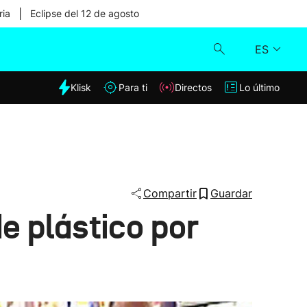
|
ria
Eclipse del 12 de agosto
ES
dia
Klisk
Para ti
Directos
Lo último
Klisk
Directos
Para ti
Compartir
Guardar
e plástico por
Lo último