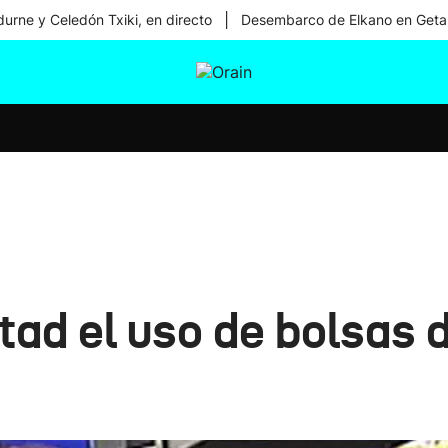
|
urne y Celedón Txiki, en directo
Desembarco de Elkano en Geta
tura
Ikusmiran
Egural
Salud
Tecnología
tad el uso de bolsas d