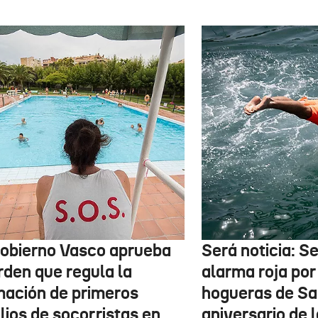
Gobierno Vasco aprueba
Será noticia: S
rden que regula la
alarma roja por
mación de primeros
hogueras de Sa
lios de socorristas en
aniversario de 