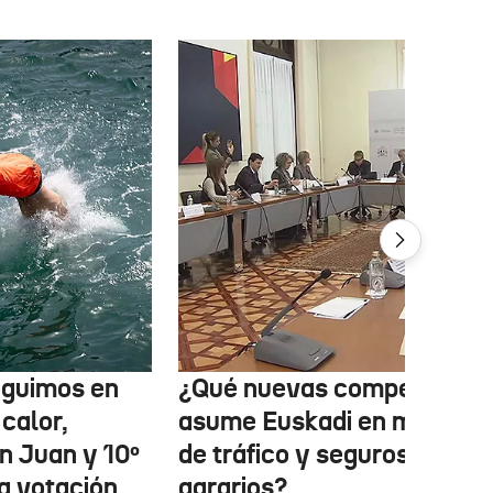
eguimos en
¿Qué nuevas competencia
 calor,
asume Euskadi en materia
n Juan y 10º
de tráfico y seguros
la votación
agrarios?