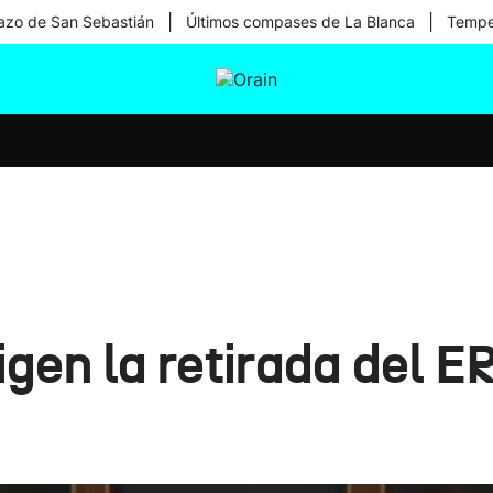
|
|
zo de San Sebastián
Últimos compases de La Blanca
Temper
tura
Ikusmiran
Egural
Salud
Tecnología
igen la retirada del 