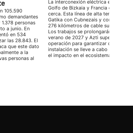
te
La interconexión eléctrica entre el
Golfo de Bizkaia y Francia está más
on 105.590
cerca. Esta línea de alta tensión unirá
como demandantes
Gatika con Cubnezais y contará con
 1.378 personas
276 kilómetros de cable submarino.
o a junio. En
Los trabajos se prolongarán hasta
entó en 534
verano de 2027 y Azti supervisará la
ar las 28.843. El
operación para garantizar que la
aca que este dato
instalación se lleve a cabo minimizan
palmente a la
el impacto en el ecosistema marino.
vas personas al