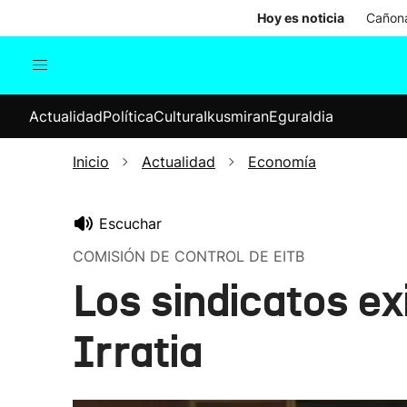
Hoy es noticia
Cañona
Actualidad
Política
Cul
Actualidad
Política
Cultura
Ikusmiran
Eguraldia
Sociedad
Elecciones
Economía
Inicio
Actualidad
Economía
Internacional
Escuchar
COMISIÓN DE CONTROL DE EITB
Los sindicatos ex
Irratia