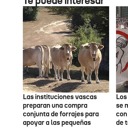
Te puede interesar
Las instituciones vascas
Los
preparan una compra
se 
conjunta de forrajes para
con
apoyar a las pequeñas
de t