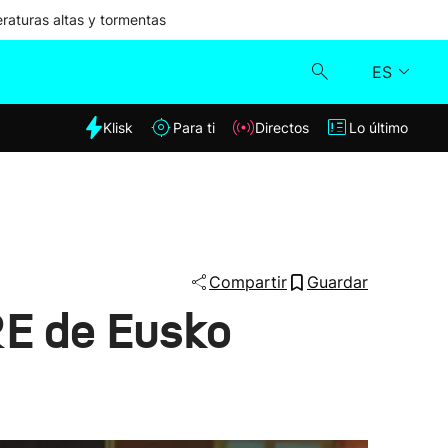
aturas altas y tormentas
ES
dia
Klisk
Para ti
Directos
Lo último
Klisk
Directos
Para ti
Compartir
Guardar
ERE de Eusko
Lo último