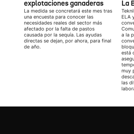
explotaciones ganaderas
La 
La medida se concretará este mes tras
Tekni
una encuesta para conocer las
ELA y
necesidades reales del sector más
conve
afectado por la falta de pastos
Comu
causada por la sequía. Las ayudas
a la 
directas se dejan, por ahora, para final
conve
de año.
bloqu
está 
asegu
tempo
muy p
desca
las d
labor