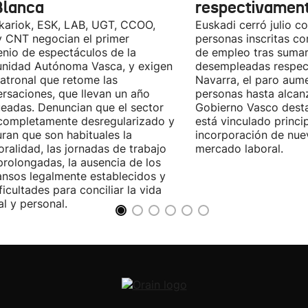
Blanca
respectivamen
kariok, ESK, LAB, UGT, CCOO,
Euskadi cerró julio c
 CNT negocian el primer
personas inscritas 
nio de espectáculos de la
de empleo tras sumar
nidad Autónoma Vasca, y exigen
desempleadas respect
patronal que retome las
Navarra, el paro aum
rsaciones, que llevan un año
personas hasta alcanz
eadas. Denuncian que el sector
Gobierno Vasco dest
completamente desregularizado y
está vinculado princi
ran que son habituales la
incorporación de nue
ralidad, las jornadas de trabajo
mercado laboral.
rolongadas, la ausencia de los
nsos legalmente establecidos y
ificultades para conciliar la vida
al y personal.