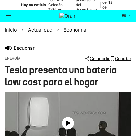
del 12
|
|
Hoy es noticia
Celedón
del
de
Txiki, en
desembarco
agosto
directo
de Elkano
ES
Inicio
Actualidad
Economía
Actualidad
Buscador
Política
Escuchar
ENERGÍA
Compartir
Guardar
Cultura
Tesla presenta una batería
low cost para el hogar
Ikusmiran
Eguraldia