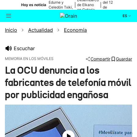
Edurne y
del 12
|
|
Hoy es noticia
de Elkano
Celedón Txiki,
de
en Getaria
en directo
agosto
ES
Inicio
Actualidad
Economía
Actualidad
Buscador
Política
Escuchar
MEMORIA EN LOS MÓVILES
Compartir
Guardar
Cultura
La OCU denuncia a los
fabricantes de telefonía móvil
Ikusmiran
por publicidad engañosa
Eguraldia