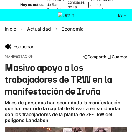
compases
|
|
Hoy es noticia
de San
altas y
de La
Sebastián
tormentas
Blanca
ES
Inicio
Actualidad
Economía
Actualidad
Buscador
Política
Escuchar
MANIFESTACIÓN
Compartir
Guardar
Cultura
Masivo apoyo a los
trabajadores de TRW en la
Ikusmiran
manifestación de Iruña
Eguraldia
Miles de personas han secundado la manifestación
que ha recorrido la capital de Navarra en solidaridad
con los trabajadores de la planta de ZF-TRW del
polígono Landaben.