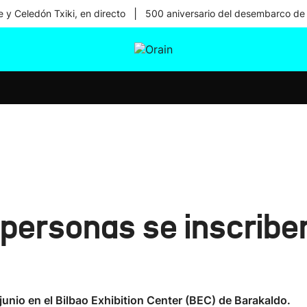
|
 y Celedón Txiki, en directo
500 aniversario del desembarco de
tura
Ikusmiran
Egural
Salud
Tecnología
 personas se inscribe
junio en el Bilbao Exhibition Center (BEC) de Barakaldo.