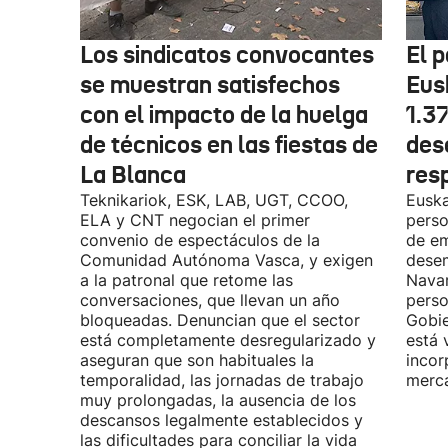
Los sindicatos convocantes
El p
se muestran satisfechos
Eus
con el impacto de la huelga
1.3
de técnicos en las fiestas de
des
La Blanca
res
Teknikariok, ESK, LAB, UGT, CCOO,
Euska
ELA y CNT negocian el primer
perso
convenio de espectáculos de la
de em
Comunidad Autónoma Vasca, y exigen
desem
a la patronal que retome las
Navar
conversaciones, que llevan un año
perso
bloqueadas. Denuncian que el sector
Gobie
está completamente desregularizado y
está 
aseguran que son habituales la
incor
temporalidad, las jornadas de trabajo
merca
muy prolongadas, la ausencia de los
descansos legalmente establecidos y
las dificultades para conciliar la vida