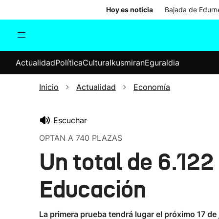
Hoy es noticia
Bajada de Edurne
Actualidad
Política
Cul
Actualidad
Política
Cultura
Ikusmiran
Eguraldia
Sociedad
Elecciones
Economía
Inicio
Actualidad
Economía
Internacional
Escuchar
OPTAN A 740 PLAZAS
Un total de 6.122
Educación
La primera prueba tendrá lugar el próximo 17 de 