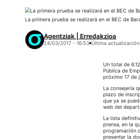
La primera prueba se realizará en el BEC de Bara
Agentziak | Erredakzioa
24/03/2017 - 16:53
Última actualización
Un total de 6.1
Pública de Emp
próximo 17 de j
La consejería q
plazo de inscri
que ya se puede
web del departa
La lista defini
prensa, en la q
programación di
presentar la do