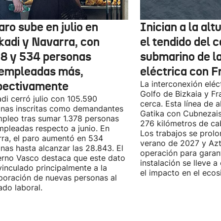
aro sube en julio en
Inician a la al
kadi y Navarra, con
el tendido del 
78 y 534 personas
submarino de l
empleadas más,
eléctrica con F
pectivamente
La interconexión eléct
Golfo de Bizkaia y Fr
di cerró julio con 105.590
cerca. Esta línea de a
nas inscritas como demandantes
Gatika con Cubnezais
pleo tras sumar 1.378 personas
276 kilómetros de ca
pleadas respecto a junio. En
Los trabajos se prol
ra, el paro aumentó en 534
verano de 2027 y Azti
nas hasta alcanzar las 28.843. El
operación para garant
rno Vasco destaca que este dato
instalación se lleve 
vinculado principalmente a la
el impacto en el ecos
poración de nuevas personas al
do laboral.