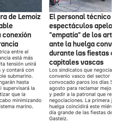
tura de Lemoiz
El personal técnico de
cable
espectáculos apela a la
a conexión
"empatía" de los artistas
rancia
ante la huelga convocada
rica entre el
durante las fiestas de las
ancia está más
capitales vascas
lta tensión unirá
 y contará con
Los sindicatos que negocian el prime
ble submarino.
convenio vasco del sector han
ongarán hasta
convocado paros los días 5, 14 y 26 
 supervisará la
agosto para reclamar mejoras labora
izar que la
y pedir a la patronal que retome las
a cabo minimizando
negociaciones. La primera jornada de
istema marino.
huelga coincidirá este miércoles con 
día grande de las fiestas de Vitoria-
Gasteiz.