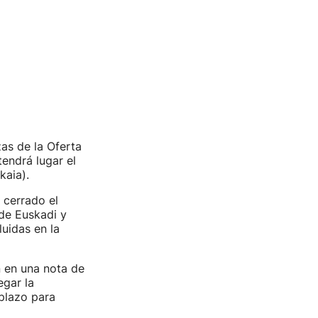
zas de la Oferta
endrá lugar el
kaia).
 cerrado el
 de Euskadi y
luidas en la
n en una nota de
egar la
 plazo para