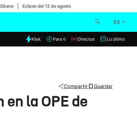
|
 Elkano
Eclipse del 12 de agosto
ES
dia
Klisk
Para ti
Directos
Lo último
Klisk
Directos
Para ti
Compartir
Guardar
n en la OPE de
Lo último