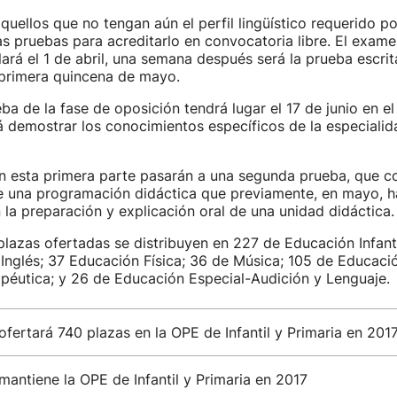
aquellos que no tengan aún el perfil lingüístico requerido p
as pruebas para acreditarlo en convocatoria libre. El examen
llará el 1 de abril, una semana después será la prueba escri
 primera quincena de mayo.
ba de la fase de oposición tendrá lugar el 17 de junio en el
 demostrar los conocimientos específicos de la especialid
 esta primera parte pasarán a una segunda prueba, que co
e una programación didáctica que previamente, en mayo, 
 la preparación y explicación oral de una unidad didáctica.
plazas ofertadas se distribuyen en 227 de Educación Infant
 Inglés; 37 Educación Física; 36 de Música; 105 de Educaci
péutica; y 26 de Educación Especial-Audición y Lenguaje.
fertará 740 plazas en la OPE de Infantil y Primaria en 201
antiene la OPE de Infantil y Primaria en 2017