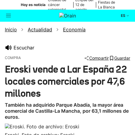
Fiestas de
|
|
Hoy es noticia
cáncer
12 de
La Blanca
colorrectal
agosto
ES
Inicio
Actualidad
Economía
Actualidad
Buscador
Política
Escuchar
COMPRA
Compartir
Guardar
Cultura
Eroski vende a Lar España 22
locales comerciales por 47,6
Ikusmiran
millones
Eguraldia
También ha adquirido Parque Abadía, la mayor área
comercial de Castilla-La Mancha, por 63,1 millones de
euros.