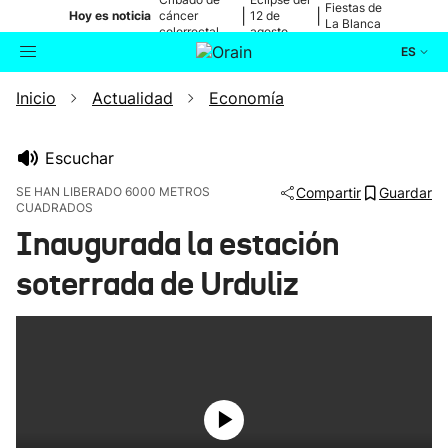
Fiestas de
|
|
Hoy es noticia
cáncer
12 de
La Blanca
colorrectal
agosto
ES
Inicio
Actualidad
Economía
Actualidad
Buscador
Política
Escuchar
SE HAN LIBERADO 6000 METROS
Compartir
Guardar
CUADRADOS
Cultura
Inaugurada la estación
Ikusmiran
soterrada de Urduliz
Eguraldia