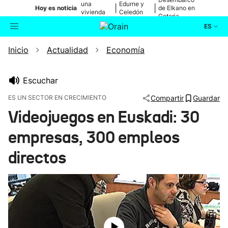
una
Edurne y
|
|
Hoy es noticia
de Elkano en
vivienda
Celedón
Getaria
de Bilbao
Txiki
ES
Inicio
Actualidad
Economía
Actualidad
Buscador
Política
Escuchar
ES UN SECTOR EN CRECIMIENTO
Compartir
Guardar
Cultura
Videojuegos en Euskadi: 30
empresas, 300 empleos
Ikusmiran
directos
Eguraldia