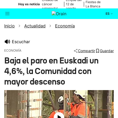
Fiestas de
|
|
Hoy es noticia
cáncer
12 de
La Blanca
colorrectal
agosto
ES
Inicio
Actualidad
Economía
Actualidad
Buscador
Política
Escuchar
ECONOMÍA
Compartir
Guardar
Cultura
Baja el paro en Euskadi un
4,6%, la Comunidad con
Ikusmiran
mayor descenso
Eguraldia