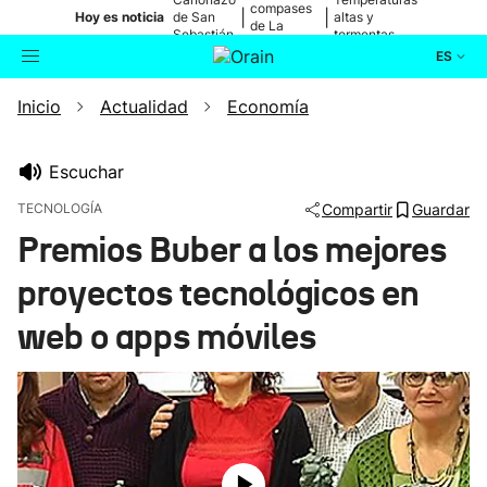
compases
|
|
Hoy es noticia
de San
altas y
de La
Sebastián
tormentas
Blanca
ES
Inicio
Actualidad
Economía
Actualidad
Buscador
Política
Escuchar
TECNOLOGÍA
Compartir
Guardar
Cultura
Premios Buber a los mejores
proyectos tecnológicos en
Ikusmiran
web o apps móviles
Eguraldia