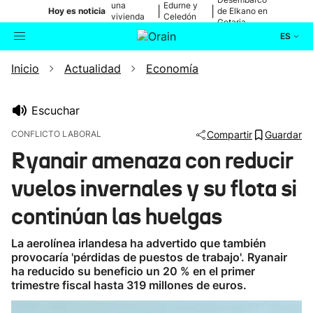
una
Edurne y
|
|
Hoy es noticia
de Elkano en
vivienda
Celedón
Getaria
de Bilbao
Txiki
ES
Inicio
Actualidad
Economía
Actualidad
Buscador
Política
Escuchar
CONFLICTO LABORAL
Compartir
Guardar
Cultura
Ryanair amenaza con reducir
vuelos invernales y su flota si
Ikusmiran
continúan las huelgas
Eguraldia
La aerolínea irlandesa ha advertido que también
provocaría 'pérdidas de puestos de trabajo'. Ryanair
ha reducido su beneficio un 20 % en el primer
trimestre fiscal hasta 319 millones de euros.