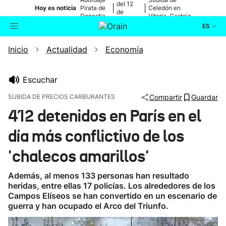
del 12
|
|
Hoy es noticia
Pirata de
Celedón en
de
Donostia
Vitoria-Gasteiz
agosto
ES
Inicio
Actualidad
Economía
Actualidad
Buscador
Política
Escuchar
SUBIDA DE PRECIOS CARBURANTES
Compartir
Guardar
Cultura
412 detenidos en París en el
día más conflictivo de los
Ikusmiran
'chalecos amarillos'
Eguraldia
Además, al menos 133 personas han resultado
heridas, entre ellas 17 policías. Los alrededores de los
Campos Elíseos se han convertido en un escenario de
guerra y han ocupado el Arco del Triunfo.