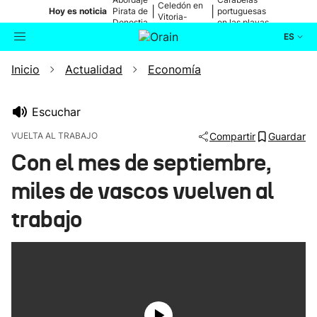
Celedón en
|
|
Hoy es noticia
Pirata de
portuguesas
Vitoria-
Donostia
en las playas
Gasteiz
ES
Inicio
Actualidad
Economía
Actualidad
Buscador
Política
Escuchar
VUELTA AL TRABAJO
Compartir
Guardar
Cultura
Con el mes de septiembre,
miles de vascos vuelven al
Ikusmiran
trabajo
Eguraldia