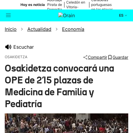
Celedón en
|
|
Hoy es noticia
Pirata de
portuguesas
Vitoria-
Donostia
en las playas
Gasteiz
ES
Inicio
Actualidad
Economía
Actualidad
Buscador
Política
Escuchar
OSAKIDETZA
Compartir
Guardar
Cultura
Osakidetza convocará una
OPE de 215 plazas de
Ikusmiran
Medicina de Familia y
Eguraldia
Pediatría