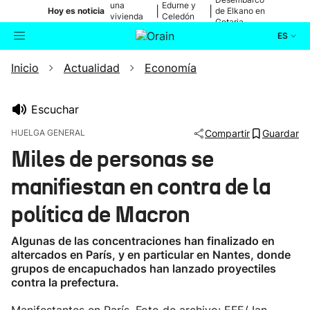
una
Edurne y
|
|
Hoy es noticia
de Elkano en
vivienda
Celedón
Getaria
de Bilbao
Txiki
ES
Inicio
Actualidad
Economía
Actualidad
Buscador
Política
Escuchar
HUELGA GENERAL
Compartir
Guardar
Cultura
Miles de personas se
manifiestan en contra de la
Ikusmiran
política de Macron
Eguraldia
Algunas de las concentraciones han finalizado en
altercados en París, y en particular en Nantes, donde
grupos de encapuchados han lanzado proyectiles
contra la prefectura.