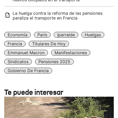
La huelga contra la reforma de las pensiones
paraliza el transporte en Francia
Economía
París
Iparralde
Huelgas
Francia
Titulares De Hoy
Emmanuel Macron
Manifestaciones
Sindicatos
Pensiones 2025
Gobierno De Francia
Te puede interesar