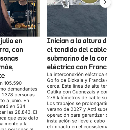
julio en
Inician a la altura de Lemo
rra, con
el tendido del cable
rsonas
submarino de la conexión
más,
eléctrica con Francia
te
La interconexión eléctrica entre el
Golfo de Bizkaia y Francia está más
on 105.590
cerca. Esta línea de alta tensión unirá
como demandantes
Gatika con Cubnezais y contará con
 1.378 personas
276 kilómetros de cable submarino.
o a junio. En
Los trabajos se prolongarán hasta
entó en 534
verano de 2027 y Azti supervisará la
ar las 28.843. El
operación para garantizar que la
aca que este dato
instalación se lleve a cabo minimizan
palmente a la
el impacto en el ecosistema marino.
vas personas al