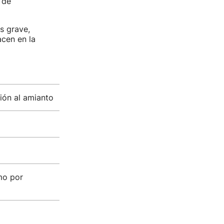
 de
s grave,
acen en la
ión al amianto
mo por