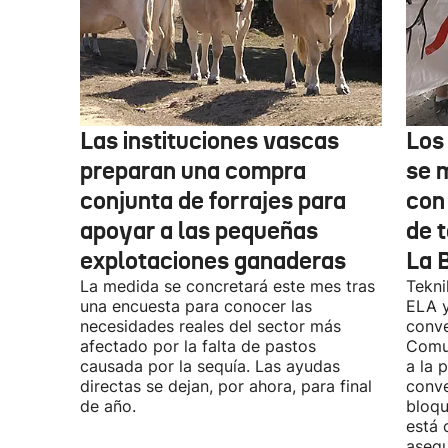
Las instituciones vascas
Los
preparan una compra
se 
conjunta de forrajes para
con
apoyar a las pequeñas
de t
explotaciones ganaderas
La 
La medida se concretará este mes tras
Tekni
una encuesta para conocer las
ELA y
necesidades reales del sector más
conve
afectado por la falta de pastos
Comu
causada por la sequía. Las ayudas
a la 
directas se dejan, por ahora, para final
conve
de año.
bloqu
está 
asegu