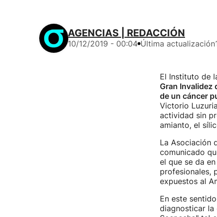
AGENCIAS | REDACCIÓN
10/12/2019 - 00:04
Última actualización
El Instituto de
Gran Invalidez
de un cáncer p
Victorio Luzuri
actividad sin p
amianto, el síl
La Asociación 
comunicado que
el que se da e
profesionales, 
expuestos al Am
En este sentido
diagnosticar la