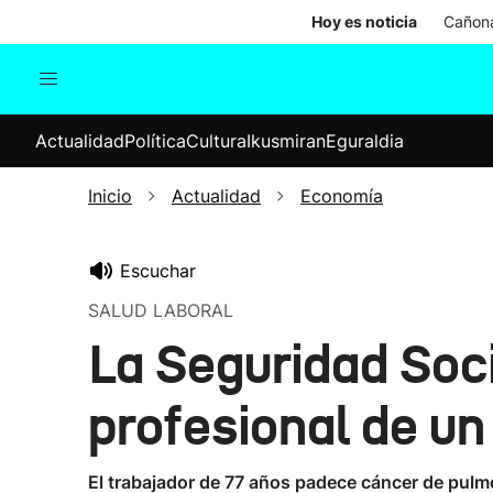
Hoy es noticia
Cañona
Actualidad
Política
Cul
Actualidad
Política
Cultura
Ikusmiran
Eguraldia
Sociedad
Elecciones
Economía
Inicio
Actualidad
Economía
Internacional
Escuchar
SALUD LABORAL
La Seguridad Soc
profesional de u
El trabajador de 77 años padece cáncer de pulm