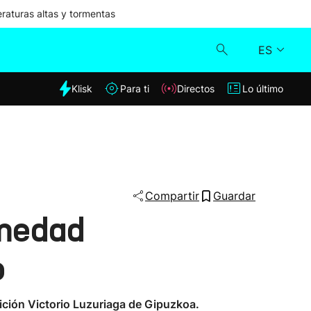
aturas altas y tormentas
ES
dia
Klisk
Para ti
Directos
Lo último
Klisk
Directos
Para ti
Compartir
Guardar
rmedad
Lo último
o
ición Victorio Luzuriaga de Gipuzkoa.