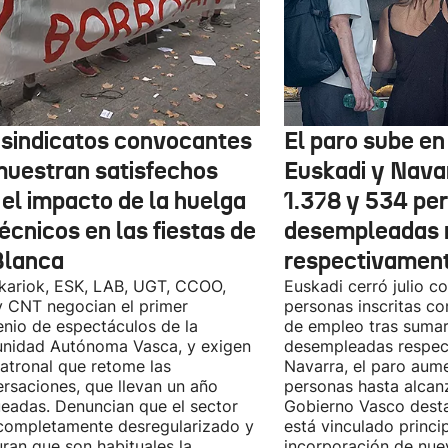
 sindicatos convocantes
El paro sube en 
muestran satisfechos
Euskadi y Nava
 el impacto de la huelga
1.378 y 534 pe
écnicos en las fiestas de
desempleadas 
Blanca
respectivamen
kariok, ESK, LAB, UGT, CCOO,
Euskadi cerró julio c
 CNT negocian el primer
personas inscritas 
nio de espectáculos de la
de empleo tras sumar
nidad Autónoma Vasca, y exigen
desempleadas respect
patronal que retome las
Navarra, el paro aum
rsaciones, que llevan un año
personas hasta alcanz
eadas. Denuncian que el sector
Gobierno Vasco dest
completamente desregularizado y
está vinculado princi
ran que son habituales la
incorporación de nue