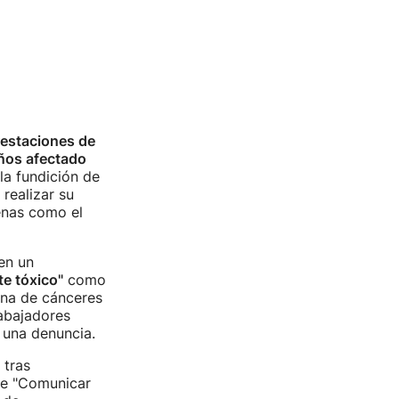
estaciones de
años afectado
la fundición de
realizar su
enas como el
en un
e tóxico"
como
ena de cánceres
rabajadores
s una denuncia.
tras
 de "Comunicar