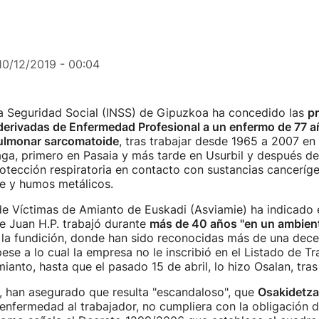
10/12/2019 - 00:04
 la Seguridad Social (INSS) de Gipuzkoa ha concedido las
pr
 derivadas de Enfermedad Profesional a un enfermo de 77 
ulmonar sarcomatoide
, tras trabajar desde 1965 a 2007 en 
aga, primero en Pasaia y más tarde en Usurbil y después de 
rotección respiratoria en contacto con sustancias canceríg
ice y humos metálicos.
de Víctimas de Amianto de Euskadi (Asviamie) ha indicado 
 Juan H.P. trabajó durante
más de 40 años "en un ambient
n la fundición, donde han sido reconocidas más de una dec
pese a lo cual la empresa no le inscribió en el Listado de T
ianto, hasta que el pasado 15 de abril, lo hizo Osalan, tra
, han asegurado que resulta "escandaloso", que
Osakidetza
 enfermedad al trabajador, no cumpliera con la obligación