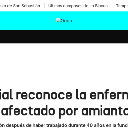
|
|
zo de San Sebastián
Últimos compases de La Blanca
Temper
tura
Ikusmiran
Egural
Salud
Tecnología
ial reconoce la enfe
n afectado por amiant
ón después de haber trabajado durante 40 años en la fund