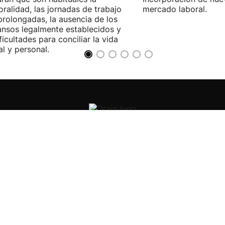
ralidad, las jornadas de trabajo
mercado laboral.
rolongadas, la ausencia de los
nsos legalmente establecidos y
ificultades para conciliar la vida
al y personal.
Orain
Noticias de economía
Noticias de sociedad
Noticias internacionales
Noticias de política
Noticias de cultura
Noticias de tecnología
Noticias de salud