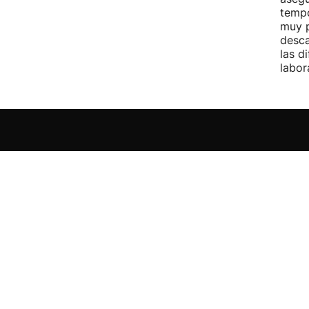
tempo
muy p
desca
las d
labor
El grupo EITB
EITB
Deportes
Televisión a la carta
Primeran
Gaztea
Makusi
Guau - Gure Audioa