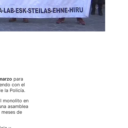
marzo
para
iendo con el
 la Policía.
l monolito en
 una asamblea
s meses de