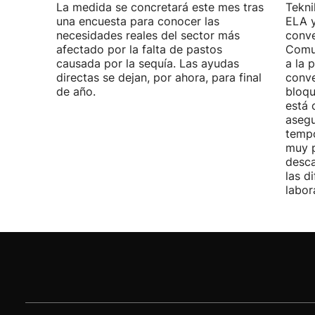
La medida se concretará este mes tras
Tekni
una encuesta para conocer las
ELA y
necesidades reales del sector más
conve
afectado por la falta de pastos
Comu
causada por la sequía. Las ayudas
a la 
directas se dejan, por ahora, para final
conve
de año.
bloqu
está 
asegu
tempo
muy p
desca
las d
labor