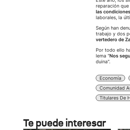
Este año, los si
reparación que 
las condiciones
laborales, la úl
Según han denu
trabajo y dos p
vertedero de Za
Por todo ello h
lema "
Nos segu
duina".
Economía
Comunidad A
Titulares De 
Te puede interesar