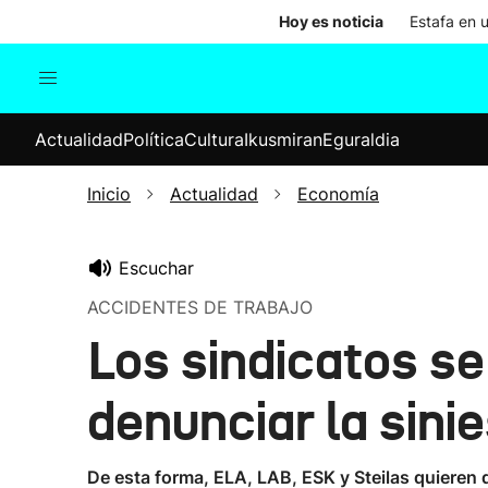
Hoy es noticia
Estafa en 
Actualidad
Política
Cul
Actualidad
Política
Cultura
Ikusmiran
Eguraldia
Sociedad
Elecciones
Economía
Inicio
Actualidad
Economía
Internacional
Escuchar
ACCIDENTES DE TRABAJO
Los sindicatos se
denunciar la sinie
De esta forma, ELA, LAB, ESK y Steilas quieren d