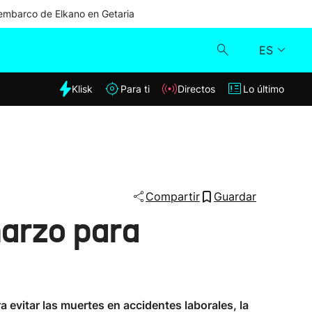
mbarco de Elkano en Getaria
ES
dia
Klisk
Para ti
Directos
Lo último
Klisk
Directos
Para ti
Compartir
Guardar
marzo para
Lo último
a evitar las muertes en accidentes laborales, la