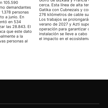
Golfo de Bizkaia y Francia está más
on 105.590
cerca. Esta línea de alta tensión unirá
como demandantes
Gatika con Cubnezais y contará con
 1.378 personas
276 kilómetros de cable submarino.
o a junio. En
Los trabajos se prolongarán hasta
entó en 534
verano de 2027 y Azti supervisará la
ar las 28.843. El
operación para garantizar que la
aca que este dato
instalación se lleve a cabo minimizan
palmente a la
el impacto en el ecosistema marino.
vas personas al