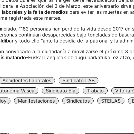
ndicatos quieren que, al margen de la reivindicación de just
lidera la Asociación del 3 de Marzo, este aniversario sirva
 laborales y la falta de medios
para evitar las muertes en a
tima registrada este martes.
nciado, "182 personas han perdido la vida desde 2017 en 
ersonas continúan desaparecidas bajo toneladas de basura"
ldibar
y todo ello "ante la desidia de la patronal y la admini
an convocado a la ciudadanía a movilizarse el próximo 3 d
ís matando
-Euskal Langileok ez dugu barkatuko, ez atzo, e
Accidentes Laborales
Sindicato LAB
utonóma Vasca
Sindicato Ela
Trabajo
Vitoria-
Hoy
Manifestaciones
Sindicatos
STEILAS