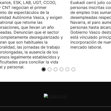
kariok, ESK, LAB, UGT, CCOO,
Euskadi cerró julio c
 CNT negocian el primer
personas inscritas 
nio de espectáculos de la
de empleo tras sumar
nidad Autónoma Vasca, y exigen
desempleadas respect
patronal que retome las
Navarra, el paro aum
rsaciones, que llevan un año
personas hasta alcanz
eadas. Denuncian que el sector
Gobierno Vasco dest
completamente desregularizado y
está vinculado princi
ran que son habituales la
incorporación de nue
ralidad, las jornadas de trabajo
mercado laboral.
rolongadas, la ausencia de los
nsos legalmente establecidos y
ificultades para conciliar la vida
al y personal.