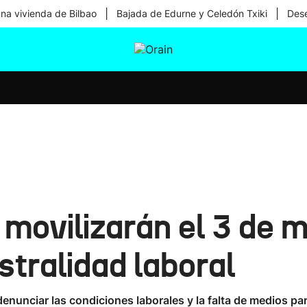
|
|
una vivienda de Bilbao
Bajada de Edurne y Celedón Txiki
Dese
tura
Ikusmiran
Egural
Salud
Tecnología
 movilizarán el 3 de 
stralidad laboral
enunciar las condiciones laborales y la falta de medios par