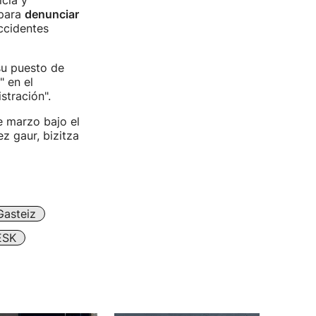
icia y
 para
denunciar
ccidentes
su puesto de
 en el
stración".
e marzo bajo el
z gaur, bizitza
Gasteiz
ESK