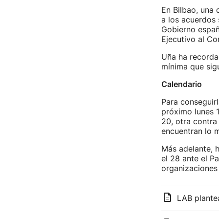
En Bilbao, una 
a los acuerdos
Gobierno españ
Ejecutivo al Co
Uña ha recordad
mínima que sigu
Calendario
Para conseguirla
próximo lunes 1
20, otra contra 
encuentran lo 
Más adelante, h
el 28 ante el P
organizaciones 
LAB plantea