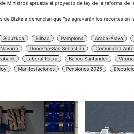
de Ministros aprueba el proyecto de ley de la reforma de l
s de Bizkaia denuncian que "se agravarán los recortes en l
Gipuzkoa
Bilbao
Pamplona
Araba-Álava
Navarra
Donostia-San Sebastián
Comunidad Auto
xabank
Laboral Kutxa
Banco Santander
Vitori
Hoy
Manifestaciones
Pensiones 2025
Electrici