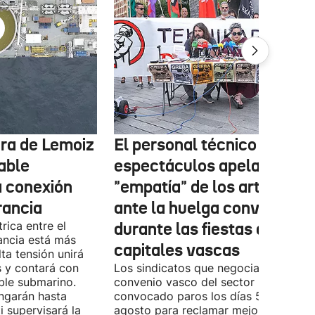
tura de Lemoiz
El personal técnico de
cable
espectáculos apela a la
a conexión
"empatía" de los artistas
rancia
ante la huelga convocada
rica entre el
durante las fiestas de las
ancia está más
capitales vascas
lta tensión unirá
 y contará con
Los sindicatos que negocian el prime
ble submarino.
convenio vasco del sector han
ongarán hasta
convocado paros los días 5, 14 y 26 
 supervisará la
agosto para reclamar mejoras labora