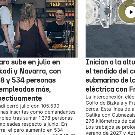
aro sube en julio en
Inician a la al
kadi y Navarra, con
el tendido del 
78 y 534 personas
submarino de l
empleadas más,
eléctrica con F
pectivamente
La interconexión eléct
Golfo de Bizkaia y Fr
di cerró julio con 105.590
cerca. Esta línea de a
nas inscritas como demandantes
Gatika con Cubnezais
pleo tras sumar 1.378 personas
276 kilómetros de ca
pleadas respecto a junio. En
Los trabajos se prol
ra, el paro aumentó en 534
verano de 2027 y Azti