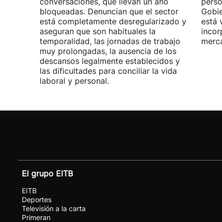
conversaciones, que llevan un año
perso
bloqueadas. Denuncian que el sector
Gobie
está completamente desregularizado y
está 
aseguran que son habituales la
incor
temporalidad, las jornadas de trabajo
merca
muy prolongadas, la ausencia de los
descansos legalmente establecidos y
las dificultades para conciliar la vida
laboral y personal.
El grupo EITB
EITB
Deportes
Televisión a la carta
Primeran