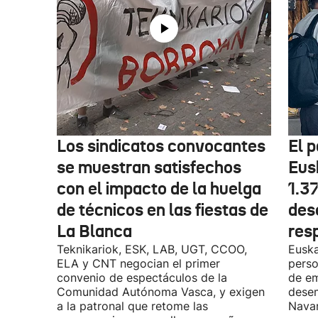
Los sindicatos convocantes
El p
se muestran satisfechos
Eus
con el impacto de la huelga
1.3
de técnicos en las fiestas de
des
La Blanca
res
Teknikariok, ESK, LAB, UGT, CCOO,
Euska
ELA y CNT negocian el primer
perso
convenio de espectáculos de la
de em
Comunidad Autónoma Vasca, y exigen
desem
a la patronal que retome las
Navar