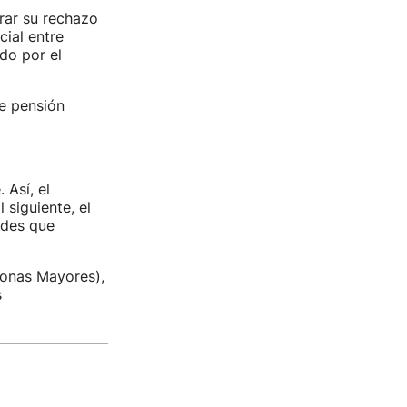
rar su rechazo
ial entre
do por el
e pensión
 Así, el
 siguiente, el
tades que
sonas Mayores),
s