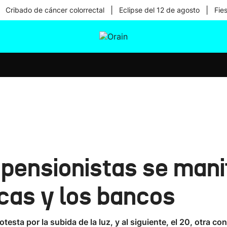
|
|
Cribado de cáncer colorrectal
Eclipse del 12 de agosto
Fie
tura
Ikusmiran
Egural
Salud
Tecnología
 pensionistas se man
icas y los bancos
esta por la subida de la luz, y al siguiente, el 20, otra con