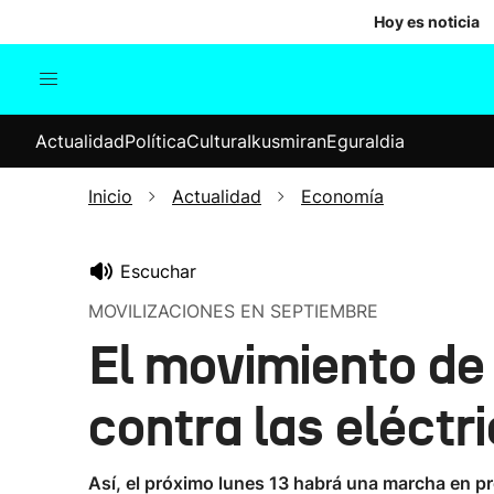
Hoy es noticia
Actualidad
Política
Cul
Actualidad
Política
Cultura
Ikusmiran
Eguraldia
Sociedad
Elecciones
Economía
Inicio
Actualidad
Economía
Internacional
Escuchar
MOVILIZACIONES EN SEPTIEMBRE
El movimiento de
contra las eléctr
Así, el próximo lunes 13 habrá una marcha en prot