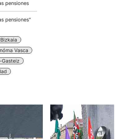
as pensiones
as pensiones"
Bizkaia
nóma Vasca
a-Gasteiz
dad