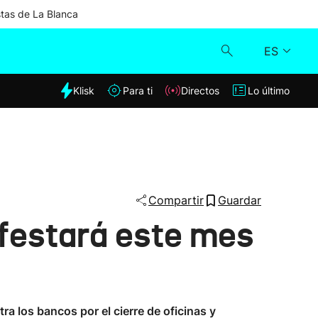
stas de La Blanca
ES
dia
Klisk
Para ti
Directos
Lo último
Klisk
Directos
Para ti
Compartir
Guardar
ifestará este mes
Lo último
tra los bancos por el cierre de oficinas y