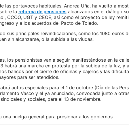
de las portavoces habituales, Andrea Uña, ha vuelto a most
 sobre la
reforma de pensiones
alcanzados en el diálogo soc
ol, CCOO, UGT y CEOE, así como el proyecto de ley remiti
ngreso y a los acuerdos del Pacto de Toledo.
o sus principales reivindicaciones, como los 1080 euros d
en sin alcanzarse, o la subida a las viudas.
s, los pensionistas van a seguir manifestándose en la calle.
3 habrá una marcha en protesta por la subida de la luz, y al
los bancos por el cierre de oficinas y cajeros y las dificul
mayores para ser atendidos.
abrá actos especiales para el 1 de octubre (Día de las Per
arlamento Vasco y el ya anunciado, convocada junto a otra
sindicales y sociales, para el 13 de noviembre.
 una huelga general para presionar a los gobiernos