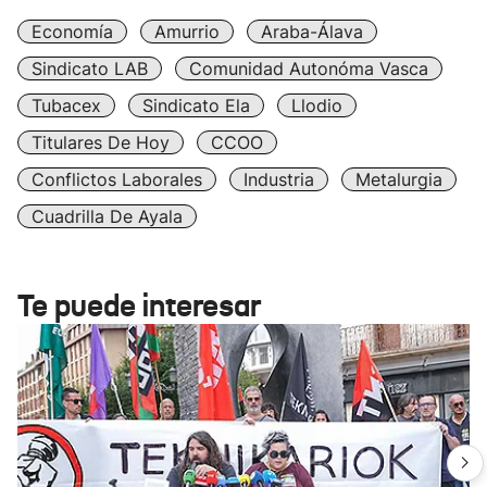
Economía
Amurrio
Araba-Álava
Sindicato LAB
Comunidad Autonóma Vasca
Tubacex
Sindicato Ela
Llodio
Titulares De Hoy
CCOO
Conflictos Laborales
Industria
Metalurgia
Cuadrilla De Ayala
Te puede interesar