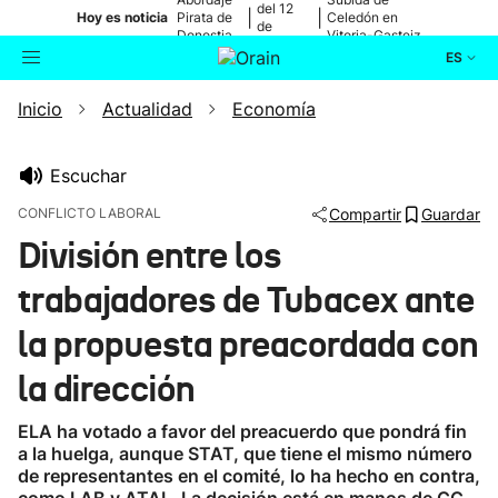
del 12
|
|
Hoy es noticia
Pirata de
Celedón en
de
Donostia
Vitoria-Gasteiz
agosto
ES
Inicio
Actualidad
Economía
Actualidad
Buscador
Política
Escuchar
CONFLICTO LABORAL
Compartir
Guardar
Cultura
División entre los
trabajadores de Tubacex ante
Ikusmiran
la propuesta preacordada con
Eguraldia
la dirección
ELA ha votado a favor del preacuerdo que pondrá fin
a la huelga, aunque STAT, que tiene el mismo número
de representantes en el comité, lo ha hecho en contra,