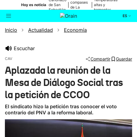
compases
|
|
Hoy es noticia
de San
altas y
de La
Sebastián
tormentas
Blanca
ES
Inicio
Actualidad
Economía
Actualidad
Buscador
Política
Escuchar
CAV
Compartir
Guardar
Cultura
Aplazada la reunión de la
Mesa de Diálogo Social tras
Ikusmiran
la petición de CCOO
Eguraldia
El sindicato hizo la petición tras conocer el voto
contrario del PNV a la reforma laboral.