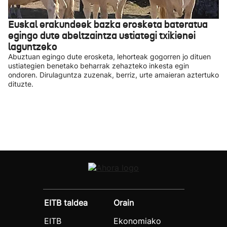
Euskal erakundeek bazka erosketa bateratua
egingo dute abeltzaintza ustiategi txikienei
laguntzeko
Abuztuan egingo dute erosketa, lehorteak gogorren jo dituen
ustiategien benetako beharrak zehazteko inkesta egin
ondoren. Dirulaguntza zuzenak, berriz, urte amaieran aztertuko
dituzte.
EITB taldea
Orain
EITB
Ekonomiako