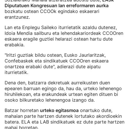
Diputatuen Kongresuan lan erreformaren aurka
bozkatu ostean CCOOk egindako eskaerari
erantzunez.
Lan eta Enplegu Saileko iturrietatik azaldu dutenez,
Idoia Mendia sailburu eta lehendakariordeak CCOOren
eskaera eragile guztiei helarazi ostean hartu dute
erabakia.
"Iritzi guztiak bildu ostean, Eusko Jaurlaritzak,
Confebaskek eta sindikatuek CCOOren eskaera
onartzea erabaki dute", adierazi dute aipatu
iturrietatik.
Dena den, batzarra dekretuak aurreikusten duen
epearen barruan egingo da, hau da, urteko lehenengo
hiruhilekoan, eta erakundeak urtean egiten dituen bi
osoko bilkuretako lehenengoa izango da.
Batzar horretan
urteko egitasmoa
onartuko dute,
mahaian parte hartzen dutenek lortutako akordioekin
batera. ELA eta LAB sindikatuek ez dute parte hartzen
mahai horretan.