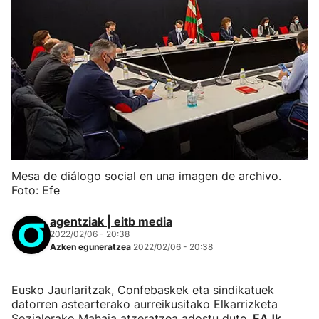
Mesa de diálogo social en una imagen de archivo.
Foto: Efe
agentziak | eitb media
2022/02/06 - 20:38
Azken eguneratzea
2022/02/06 - 20:38
Eusko Jaurlaritzak, Confebaskek eta sindikatuek
datorren astearterako aurreikusitako Elkarrizketa
Sozialerako Mahaia atzeratzea adostu dute,
EAJk