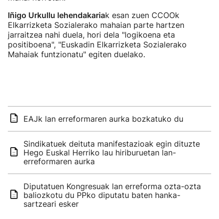
Iñigo Urkullu lehendakaria
k esan zuen CCOOk
Elkarrizketa Sozialerako mahaian parte hartzen
jarraitzea nahi duela, hori dela "logikoena eta
positiboena", "Euskadin Elkarrizketa Sozialerako
Mahaiak funtzionatu" egiten duelako.
EAJk lan erreformaren aurka bozkatuko du
Sindikatuek deituta manifestazioak egin dituzte
Hego Euskal Herriko lau hiriburuetan lan-
erreformaren aurka
Diputatuen Kongresuak lan erreforma ozta-ozta
baliozkotu du PPko diputatu baten hanka-
sartzeari esker