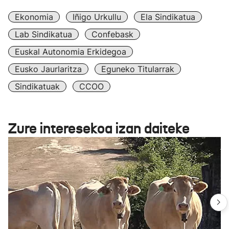
Ekonomia
Iñigo Urkullu
Ela Sindikatua
Lab Sindikatua
Confebask
Euskal Autonomia Erkidegoa
Eusko Jaurlaritza
Eguneko Titularrak
Sindikatuak
CCOO
Zure interesekoa izan daiteke