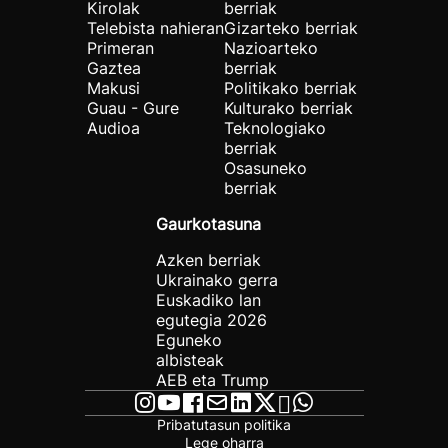
Kirolak
berriak
Telebista nahieran
Gizarteko berriak
Primeran
Nazioarteko
Gaztea
berriak
Makusi
Politikako berriak
Guau - Gure
Kulturako berriak
Audioa
Teknologiako
berriak
Osasuneko
berriak
Gaurkotasuna
Azken berriak
Ukrainako gerra
Euskadiko lan
egutegia 2026
Eguneko
albisteak
AEB eta Trump
Pribatutasun politika
Lege oharra