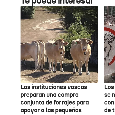
Te puede interesar
Las instituciones vascas
Los
preparan una compra
se 
conjunta de forrajes para
con
apoyar a las pequeñas
de t