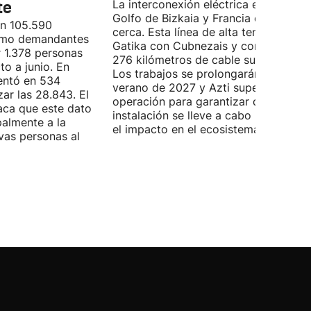
te
La interconexión eléctrica entre el
Golfo de Bizkaia y Francia está más
on 105.590
cerca. Esta línea de alta tensión unirá
como demandantes
Gatika con Cubnezais y contará con
 1.378 personas
276 kilómetros de cable submarino.
o a junio. En
Los trabajos se prolongarán hasta
entó en 534
verano de 2027 y Azti supervisará la
ar las 28.843. El
operación para garantizar que la
aca que este dato
instalación se lleve a cabo minimizan
palmente a la
el impacto en el ecosistema marino.
vas personas al