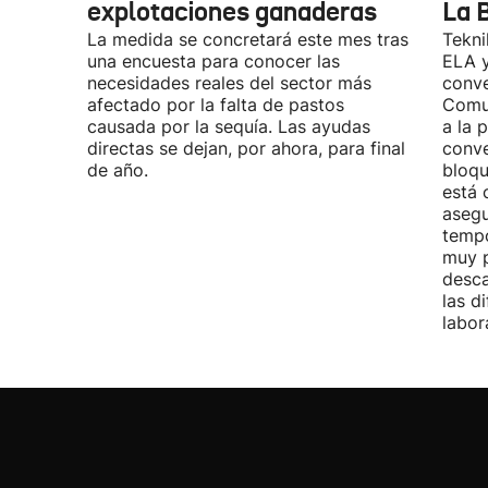
explotaciones ganaderas
La 
La medida se concretará este mes tras
Tekni
una encuesta para conocer las
ELA y
necesidades reales del sector más
conve
afectado por la falta de pastos
Comu
causada por la sequía. Las ayudas
a la 
directas se dejan, por ahora, para final
conve
de año.
bloqu
está 
asegu
tempo
muy p
desca
las d
labor