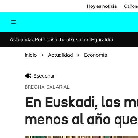
Hoy es noticia
Cañona
Actualidad
Política
Cul
Actualidad
Política
Cultura
Ikusmiran
Eguraldia
Sociedad
Elecciones
Economía
Inicio
Actualidad
Economía
Internacional
Escuchar
BRECHA SALARIAL
En Euskadi, las 
menos al año que