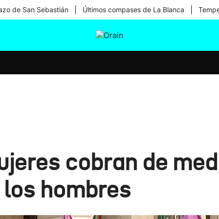
|
|
zo de San Sebastián
Últimos compases de La Blanca
Temper
tura
Ikusmiran
Egural
Salud
Tecnología
mujeres cobran de med
 los hombres