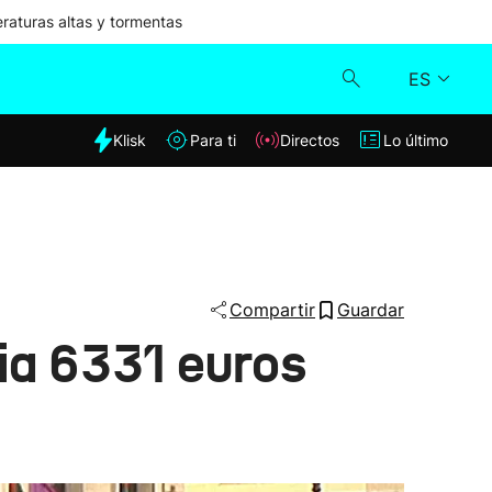
aturas altas y tormentas
ES
dia
Klisk
Para ti
Directos
Lo último
Klisk
Directos
Para ti
Compartir
Guardar
ia 6331 euros
Lo último