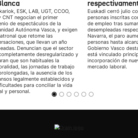
Blanca
respectivamen
kariok, ESK, LAB, UGT, CCOO,
Euskadi cerró julio c
 CNT negocian el primer
personas inscritas 
nio de espectáculos de la
de empleo tras sumar
nidad Autónoma Vasca, y exigen
desempleadas respect
patronal que retome las
Navarra, el paro aum
rsaciones, que llevan un año
personas hasta alcanz
eadas. Denuncian que el sector
Gobierno Vasco dest
completamente desregularizado y
está vinculado princi
ran que son habituales la
incorporación de nue
ralidad, las jornadas de trabajo
mercado laboral.
rolongadas, la ausencia de los
nsos legalmente establecidos y
ificultades para conciliar la vida
al y personal.