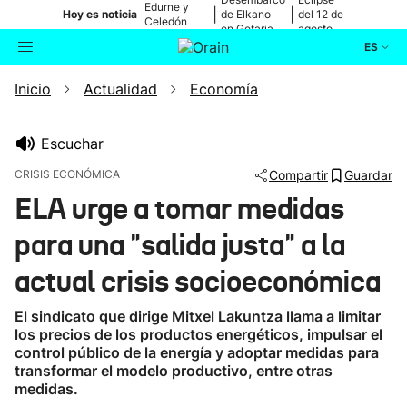
Edurne y
|
|
Hoy es noticia
de Elkano
del 12 de
Celedón
en Getaria
agosto
Txiki
ES
Inicio
Actualidad
Economía
Actualidad
Buscador
Política
Escuchar
CRISIS ECONÓMICA
Compartir
Guardar
Cultura
ELA urge a tomar medidas
para una "salida justa" a la
Ikusmiran
actual crisis socioeconómica
Eguraldia
El sindicato que dirige Mitxel Lakuntza llama a limitar
los precios de los productos energéticos, impulsar el
control público de la energía y adoptar medidas para
transformar el modelo productivo, entre otras
medidas.