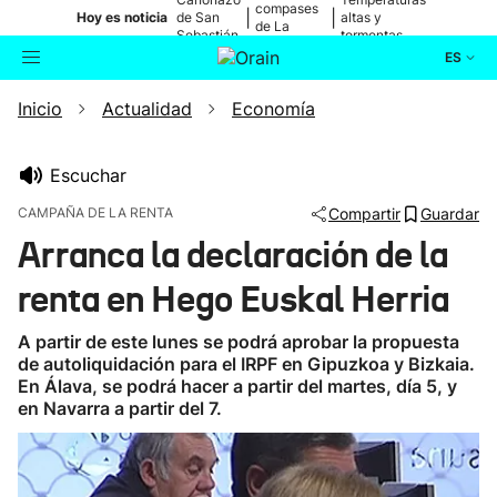
compases
|
|
Hoy es noticia
de San
altas y
de La
Sebastián
tormentas
Blanca
ES
Inicio
Actualidad
Economía
Actualidad
Buscador
Política
Escuchar
CAMPAÑA DE LA RENTA
Compartir
Guardar
Cultura
Arranca la declaración de la
renta en Hego Euskal Herria
Ikusmiran
A partir de este lunes se podrá aprobar la propuesta
Eguraldia
de autoliquidación para el IRPF en Gipuzkoa y Bizkaia.
En Álava, se podrá hacer a partir del martes, día 5, y
en Navarra a partir del 7.