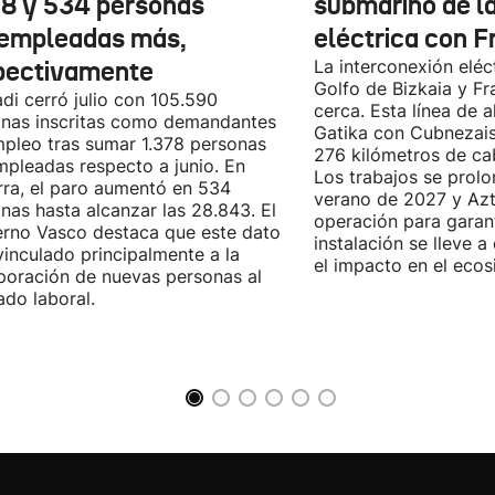
78 y 534 personas
submarino de l
empleadas más,
eléctrica con F
pectivamente
La interconexión eléct
Golfo de Bizkaia y Fr
di cerró julio con 105.590
cerca. Esta línea de a
nas inscritas como demandantes
Gatika con Cubnezais
pleo tras sumar 1.378 personas
276 kilómetros de ca
pleadas respecto a junio. En
Los trabajos se prol
ra, el paro aumentó en 534
verano de 2027 y Azti
nas hasta alcanzar las 28.843. El
operación para garant
rno Vasco destaca que este dato
instalación se lleve 
vinculado principalmente a la
el impacto en el ecos
poración de nuevas personas al
do laboral.