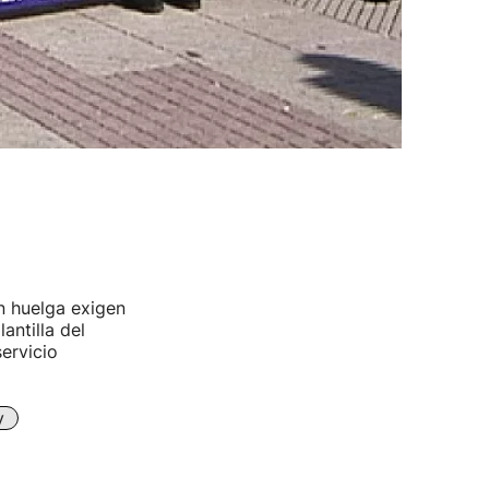
n huelga exigen
antilla del
ervicio
y