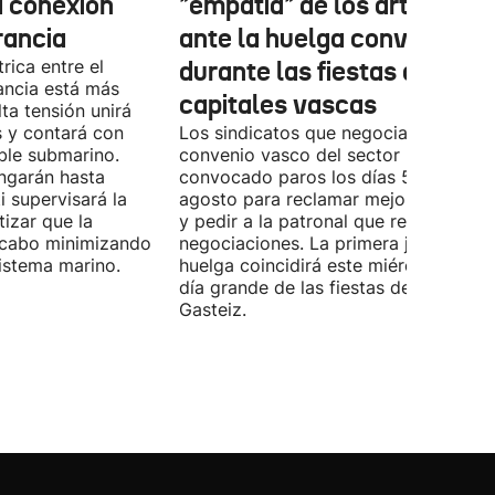
a conexión
"empatía" de los artistas
rancia
ante la huelga convocada
rica entre el
durante las fiestas de las
ancia está más
capitales vascas
lta tensión unirá
 y contará con
Los sindicatos que negocian el prime
ble submarino.
convenio vasco del sector han
ongarán hasta
convocado paros los días 5, 14 y 26 
 supervisará la
agosto para reclamar mejoras labora
izar que la
y pedir a la patronal que retome las
a cabo minimizando
negociaciones. La primera jornada de
istema marino.
huelga coincidirá este miércoles con 
día grande de las fiestas de Vitoria-
Gasteiz.