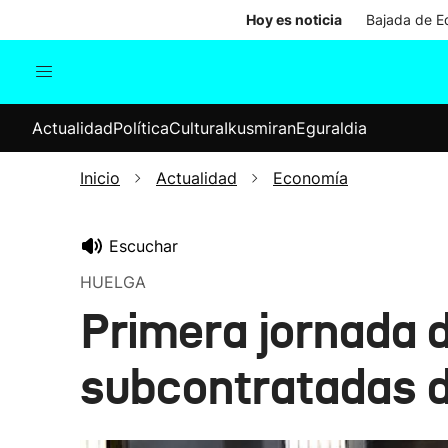
Hoy es noticia
Bajada de Ed
Actualidad
Política
Cul
Actualidad
Política
Cultura
Ikusmiran
Eguraldia
Sociedad
Elecciones
Economía
Inicio
Actualidad
Economía
Internacional
Escuchar
HUELGA
Primera jornada d
subcontratadas de