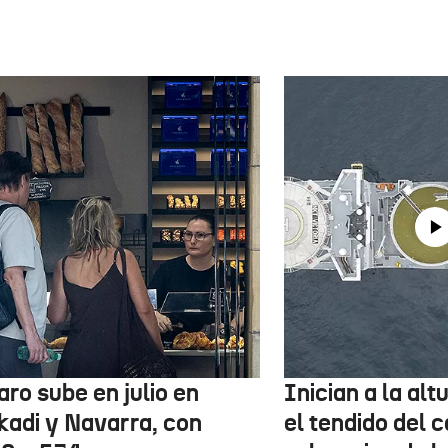
aro sube en julio en
Inician a la al
kadi y Navarra, con
el tendido del 