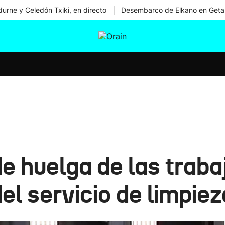
|
urne y Celedón Txiki, en directo
Desembarco de Elkano en Geta
tura
Ikusmiran
Egural
Salud
Tecnología
e huelga de las trab
l servicio de limpie