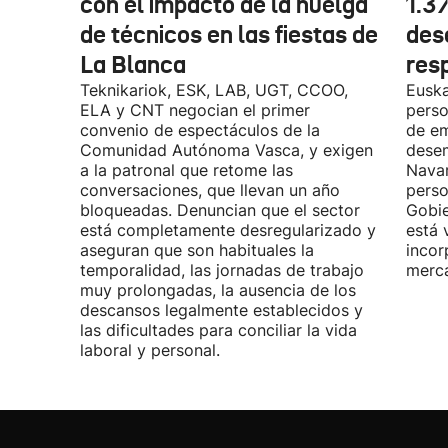
con el impacto de la huelga
1.3
de técnicos en las fiestas de
des
La Blanca
res
Teknikariok, ESK, LAB, UGT, CCOO,
Euska
ELA y CNT negocian el primer
perso
convenio de espectáculos de la
de em
Comunidad Autónoma Vasca, y exigen
desem
a la patronal que retome las
Navar
conversaciones, que llevan un año
perso
bloqueadas. Denuncian que el sector
Gobie
está completamente desregularizado y
está 
aseguran que son habituales la
incor
temporalidad, las jornadas de trabajo
merca
muy prolongadas, la ausencia de los
descansos legalmente establecidos y
las dificultades para conciliar la vida
laboral y personal.