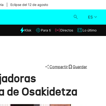
|
ria
Eclipse del 12 de agosto
ES
dia
Klisk
Para ti
Directos
Lo último
Klisk
Directos
Para ti
Compartir
Guardar
ajadoras
Lo último
za de Osakidetza